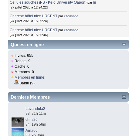
Cellules souches iPS - Keio University (Japon)
par
fti
[27 juillet 2026 à 12:24:22]
Cherche hôtel nice URGENT
par
christinne
[24 juillet 2026 à 15:59:24]
Cherche hôtel nice URGENT
par
christinne
[24 juillet 2026 à 15:56:46]
Qui est en ligne
Invités: 655
Robots: 9
Caché: 0
Membres: 0
Membres en ligne
:
Baidu (9)
Derniers Membres
Lavandula2
93j 21h 11m
chris26
84j 19h 56m
Arnaud
83j 9h 36m