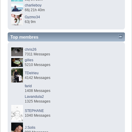
charlieboy
66j 21h 40m
Gyzmo34
63j 9m
Top membres
chris26
7311 Messages
gilles
5210 Messages
TDelrieu
4142 Messages
farid
1408 Messages
Lavandula2
1325 Messages
STEPHANE
1040 Messages
J.Solis