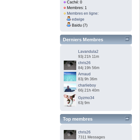
Caché: 0
Membres: 1
Membres en ligne
:
edwige
Baidu (7)
Derniers Membres
Lavandula2
93j 21h 11m
chris26
84j 19h 56m
Arnaud
83j 9h 36m
charlieboy
66j 21h 40m
Gyzmo34
63j 9m
Top membres
chris26
7311 Messages