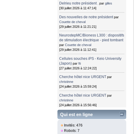
Delrieu notre président .
par
gilles
[30 juillet 2026 à 11:47:14]
Des nouvelles de notre président
par
Couette de cheval
[29 juillet 2026 à 11:21:21]
NeurostepMC/Bioness L300 : dispositifs
de stimulation électrique - pied tombant
par
Couette de cheval
[29 juillet 2026 à 11:12:41]
Cellules souches iPS - Keio University
(Japon)
par
fti
[27 juillet 2026 à 12:24:22]
Cherche hôtel nice URGENT
par
christinne
[24 juillet 2026 à 15:59:24]
Cherche hôtel nice URGENT
par
christinne
[24 juillet 2026 à 15:56:46]
Qui est en ligne
Invités: 476
Robots: 7