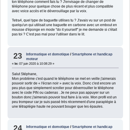
ton téléphone comment fais tu ? J'envisage de changer de
téléphone pour quelque chose de plus récent et plus compatible
avec voice accès et le déverouillage par la voix.
Tetra4, quel type de baguette utilises tu ? J'avais vu sur un post de
quelqu'un qui utilisait une baguette en carbone avec un embout en
mousse d'éponge en mode "do it yourself" je me demande si c'était
pas toi ? C'est pas mal pour l'utiliser dans le lit.
23
Informatique et domotique
/
Smartphone et handicap
moteur
«
le:
07 juin 2020 à 10:08:29 »
Salut Stéphane,
Mon problème c'est quand le téléphone se met en veille j'aimerais
pouvoir sortir de « l'écran noir » avec la voix. Donc c'est encore un
peu plus que simplement scroller pour déverrouiller le téléphone
avec le code PIN ou cadenas . Je ne peux pas appuyer sur un
bouton donc j'aimerais pouvoir tout faire à la voix. Mon profil est un
peu trompeur car je suis passé très récemment d'une paraplégie à
une tétraplégie haute ne pouvant bouger que les épaules.
24
Informatique et domotique
/
Smartphone et handicap