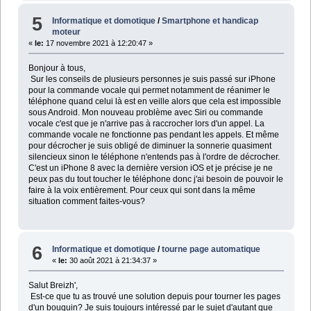
5
Informatique et domotique
/
Smartphone et handicap
moteur
«
le:
17 novembre 2021 à 12:20:47 »
Bonjour à tous,
Sur les conseils de plusieurs personnes je suis passé sur iPhone
pour la commande vocale qui permet notamment de réanimer le
téléphone quand celui là est en veille alors que cela est impossible
sous Android. Mon nouveau problème avec Siri ou commande
vocale c'est que je n'arrive pas à raccrocher lors d'un appel. La
commande vocale ne fonctionne pas pendant les appels. Et même
pour décrocher je suis obligé de diminuer la sonnerie quasiment
silencieux sinon le téléphone n'entends pas à l'ordre de décrocher.
C'est un iPhone 8 avec la dernière version iOS et je précise je ne
peux pas du tout toucher le téléphone donc j'ai besoin de pouvoir le
faire à la voix entièrement. Pour ceux qui sont dans la même
situation comment faites-vous?
6
Informatique et domotique
/
tourne page automatique
«
le:
30 août 2021 à 21:34:37 »
Salut Breizh',
Est-ce que tu as trouvé une solution depuis pour tourner les pages
d'un bouquin? Je suis toujours intéressé par le sujet d'autant que