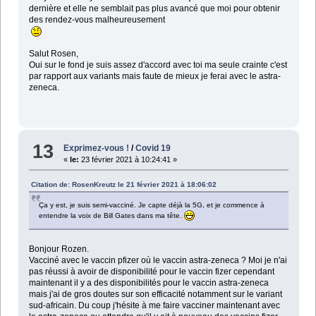
dernière et elle ne semblait pas plus avancé que moi pour obtenir
des rendez-vous malheureusement
Salut Rosen,
Oui sur le fond je suis assez d'accord avec toi ma seule crainte c'est
par rapport aux variants mais faute de mieux je ferai avec le astra-
zeneca.
13
Exprimez-vous !
/
Covid 19
«
le:
23 février 2021 à 10:24:41 »
Citation de: RosenKreutz le 21 février 2021 à 18:06:02
Ça y est, je suis semi-vacciné. Je capte déjà la 5G, et je commence à
entendre la voix de Bill Gates dans ma tête.
Bonjour Rozen.
Vacciné avec le vaccin pfizer où le vaccin astra-zeneca ? Moi je n'ai
pas réussi à avoir de disponibilité pour le vaccin fizer cependant
maintenant il y a des disponibilités pour le vaccin astra-zeneca
mais j'ai de gros doutes sur son efficacité notamment sur le variant
sud-africain. Du coup j'hésite à me faire vacciner maintenant avec