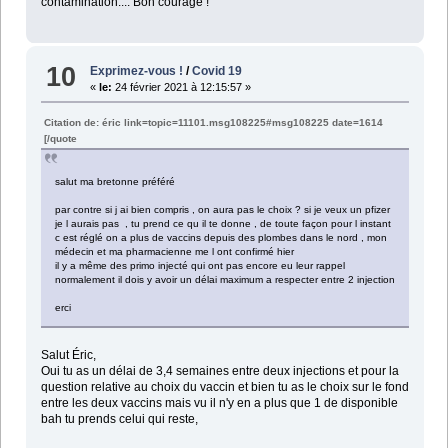
contamination.... Bon courage !
10
Exprimez-vous !
/
Covid 19
«
le:
24 février 2021 à 12:15:57 »
Citation de: éric link=topic=11101.msg108225#msg108225 date=1614
[/quote
salut ma bretonne préféré
par contre si j ai bien compris , on aura pas le choix ? si je veux un pfizer
je l aurais pas , tu prend ce qu il te donne , de toute façon pour l instant
c est réglé on a plus de vaccins depuis des plombes dans le nord , mon
médecin et ma pharmacienne me l ont confirmé hier
il y a même des primo injecté qui ont pas encore eu leur rappel
normalement il dois y avoir un délai maximum a respecter entre 2 injection
erci
Salut Éric,
Oui tu as un délai de 3,4 semaines entre deux injections et pour la
question relative au choix du vaccin et bien tu as le choix sur le fond
entre les deux vaccins mais vu il n'y en a plus que 1 de disponible
bah tu prends celui qui reste,