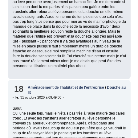
au lève personne avec justement un hamac filet. Je me demande si
la solution dont tu me parles n'est pas un peu galère entre les
transferts aller-retour au lève personne et la douche en elle-même
avec les soignants. Aussi, en terme de temps est-ce que cela n'est
pas trop long ? Je pense que pour moi au vu de ma morphologie du
manque de place dans la douche et de la nécessité d'avoir deux
soignants la meilleure solution reste la douche allongée. Mais le
matériel que j'utilise est bruyant et la douchette pas très agréable
(jet « puissant » ) par contre il y a des avantages au niveau de la
mise en place puisqu'il faut simplement mettre un drap de douche
étanche en dessous de moi remplir la machine d'eau et ensuite
faire la douche sans sortir du lit. J'ai cherché sur internet mais je n'ai
pas trouvé réellement mieux alors je me disais que peut-être des
personnes utilisaient un matériel plus abouti .
18
Aménagement de l'habitat et de l'entreprise
/
Douche au
lit
«
le:
31 octobre 2020 à 09:49:30 »
Salut,
Oui une seule fois, mais je n'étais pas très à l'aise malgré des cales
tronc . Et avec les transferts aller et retour au lève personne je
trouvais ça laborieux et chronophage. Après, c'était dans une
période où j'avais beaucoup de douleur peut-être que ça vaudrait le
coup de réessayer. Mais je pense que les transferts au lève
personnes prendraient trop de temps et notamment par rapport aux