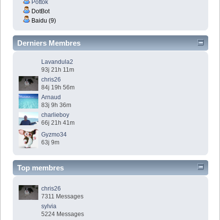
Pottok
DotBot
Baidu (9)
Derniers Membres
Lavandula2
93j 21h 11m
chris26
84j 19h 56m
Arnaud
83j 9h 36m
charlieboy
66j 21h 41m
Gyzmo34
63j 9m
Top membres
chris26
7311 Messages
sylvia
5224 Messages