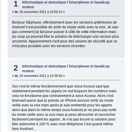
1
Informatique et domotique
/
Smartphone et handicap
moteur
«
le:
26 novembre 2021 à 10:50:14 »
Bonjour Stéphane, effectivement avec les versions antérieures de
Android il est possible de sortir du mode veille avec la voix. Je sais
pas comment j'ai fait pour passer à côté de cette information mais
du coup ça pourrait être la solution de télécharger une version plus
ancienne. Apparemment c'est pour des raisons de sécurité que ce
n'est plus possible avec les versions récentes
2
Informatique et domotique
/
Smartphone et handicap
moteur
«
le:
23 novembre 2021 à 15:38:40 »
Oui c'est le même fonctionnement que voice Access sauf que
visiblement pendant les appels on voit toujours les numéros mais
cela ne fonctionne pas contrairement à voice Access. Alors c'est
énervant parce que je prends un iPhone pouvoir sortir du mode
veille avec la voix mais après je suis emmerdé pour les appels
alors que dans le même temps sous Android je ne peux pas sortir
du mode veille avec la voix mais je peux décrocher et raccrocher
facilement pendant les appels. Je n'ai pas trouvé la solution pour
être autonome à 100 % avec mon téléphone c'est quand même
bien frustrant...