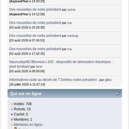
[
Aujourd'hui
à 14:20:29]
Des nouvelles de notre président
par
sylvia
[
Aujourd'hui
à 14:12:58]
Des nouvelles de notre président
par
Isa
[03 août 2026 à 15:20:30]
Des nouvelles de notre président
par
misterjp
[03 août 2026 à 07:45:53]
Des nouvelles de notre président
par
Isa
[02 août 2026 à 17:42:25]
NeurostepMC/Bioness L300 : dispositifs de stimulation électrique -
pied tombant
par
farid
[02 août 2026 à 08:09:06]
Informations suite au décès de T Delrieu notre président .
par
gilles
[30 juillet 2026 à 11:47:14]
Qui est en ligne
Invités: 708
Robots: 10
Caché: 0
Membres: 1
Membres en ligne
: