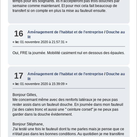
temps pour les soignants. Ils n'accepteront pas trois douches par
semaine comme maintenant. Et pour moi cela fait beaucoup de
transfert si on compte en plus la mise au fauteuil ensuite.
16
Aménagement de l'habitat et de l'entreprise
/
Douche au
lit
«
le:
01 novembre 2020 à 21:57:31 »
Oui, FRE la journée. Mobilité casiment nul en dessous des épaules.
17
Aménagement de l'habitat et de l'entreprise
/
Douche au
lit
«
le:
01 novembre 2020 à 15:39:09 »
Bonjour Gilles,
Me concernant même avec des renforts latéraux je ne peux pas
rester assis dans un fauteuil douche. En journée dans mon fauteuil
j'ai des cales tronc et aussi une " ceinture corset" je ne peux pas
garder dans la douche évidemment.
Bonjour Stéphane,
J'ai testé une fois le fauteuil dont tu me parles mais je pense que ce
n'était pas dans les bonnes conditions. Au quotidien je me transfère