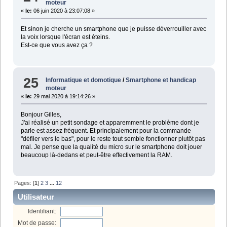
moteur
«
le:
06 juin 2020 à 23:07:08 »
Et sinon je cherche un smartphone que je puisse déverrouiller avec
la voix lorsque l'écran est éteins.
Est-ce que vous avez ça ?
25
Informatique et domotique
/
Smartphone et handicap
moteur
«
le:
29 mai 2020 à 19:14:26 »
Bonjour Gilles,
J'ai réalisé un petit sondage et apparemment le problème dont je
parle est assez fréquent. Et principalement pour la commande
"défiler vers le bas", pour le reste tout semble fonctionner plutôt pas
mal. Je pense que la qualité du micro sur le smartphone doit jouer
beaucoup là-dedans et peut-être effectivement la RAM.
Pages: [
1
]
2
3
...
12
Utilisateur
Identifiant:
Mot de passe: