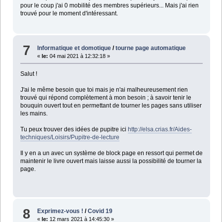
pour le coup j'ai 0 mobilité des membres supérieurs... Mais j'ai rien
trouvé pour le moment d'intéressant.
7
Informatique et domotique
/
tourne page automatique
«
le:
04 mai 2021 à 12:32:18 »
Salut !
J'ai le même besoin que toi mais je n'ai malheureusement rien
trouvé qui répond complètement à mon besoin ; à savoir tenir le
bouquin ouvert tout en permettant de tourner les pages sans utiliser
les mains.
Tu peux trouver des idées de pupitre ici
http://elsa.crias.fr/Aides-
techniques/Loisirs/Pupitre-de-lecture
Il y en a un avec un système de block page en ressort qui permet de
maintenir le livre ouvert mais laisse aussi la possibilité de tourner la
page.
8
Exprimez-vous !
/
Covid 19
«
le:
12 mars 2021 à 14:45:30 »