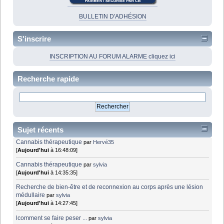
BULLETIN D'ADHÉSION
S'inscrire
INSCRIPTION AU FORUM ALARME cliquez ici
Recherche rapide
Sujet récents
Cannabis thérapeutique
par
Hervé35
[
Aujourd'hui
à 16:48:09]
Cannabis thérapeutique
par
sylvia
[
Aujourd'hui
à 14:35:35]
Recherche de bien-être et de reconnexion au corps après une lésion
médullaire
par
sylvia
[
Aujourd'hui
à 14:27:45]
lcomment se faire peser ...
par
sylvia