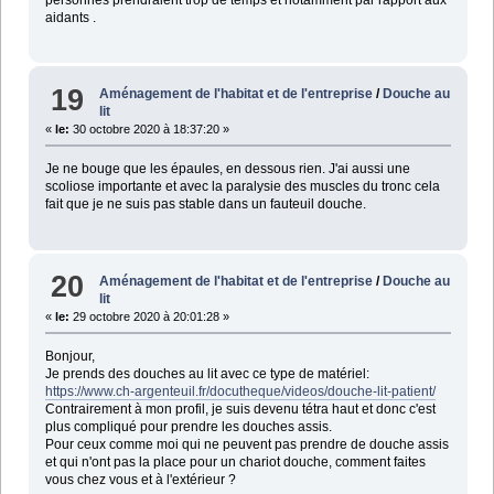
aidants .
19
Aménagement de l'habitat et de l'entreprise
/
Douche au
lit
«
le:
30 octobre 2020 à 18:37:20 »
Je ne bouge que les épaules, en dessous rien. J'ai aussi une
scoliose importante et avec la paralysie des muscles du tronc cela
fait que je ne suis pas stable dans un fauteuil douche.
20
Aménagement de l'habitat et de l'entreprise
/
Douche au
lit
«
le:
29 octobre 2020 à 20:01:28 »
Bonjour,
Je prends des douches au lit avec ce type de matériel:
https://www.ch-argenteuil.fr/docutheque/videos/douche-lit-patient/
Contrairement à mon profil, je suis devenu tétra haut et donc c'est
plus compliqué pour prendre les douches assis.
Pour ceux comme moi qui ne peuvent pas prendre de douche assis
et qui n'ont pas la place pour un chariot douche, comment faites
vous chez vous et à l'extérieur ?