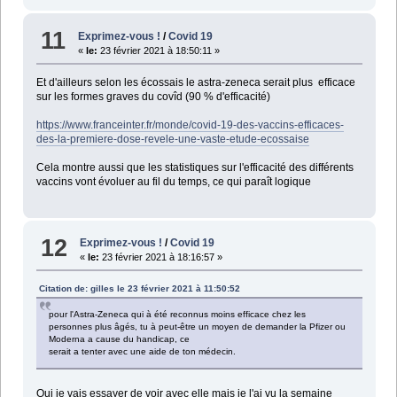
11
Exprimez-vous !
/
Covid 19
«
le:
23 février 2021 à 18:50:11 »
Et d'ailleurs selon les écossais le astra-zeneca serait plus efficace
sur les formes graves du covîd (90 % d'efficacité)
https://www.franceinter.fr/monde/covid-19-des-vaccins-efficaces-
des-la-premiere-dose-revele-une-vaste-etude-ecossaise
Cela montre aussi que les statistiques sur l'efficacité des différents
vaccins vont évoluer au fil du temps, ce qui paraît logique
12
Exprimez-vous !
/
Covid 19
«
le:
23 février 2021 à 18:16:57 »
Citation de: gilles le 23 février 2021 à 11:50:52
pour l'Astra-Zeneca qui à été reconnus moins efficace chez les
personnes plus âgés, tu à peut-être un moyen de demander la Pfizer ou
Moderna a cause du handicap, ce
serait a tenter avec une aide de ton médecin.
Oui je vais essayer de voir avec elle mais je l'ai vu la semaine