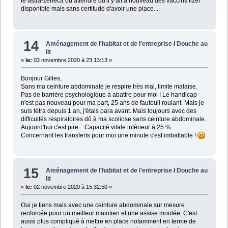
le astra-zeneca ou attendre qu'il y ait à nouveau des vaccins fizer
disponible mais sans certitude d'avoir une place...
14
Aménagement de l'habitat et de l'entreprise
/
Douche au
lit
«
le:
03 novembre 2020 à 23:13:13 »
Bonjour Gilles,
Sans ma ceinture abdominale je respire très mal, limite malaise.
Pas de barrière psychologique à abattre pour moi ! Le handicap
n'est pas nouveau pour ma part, 25 ans de fauteuil roulant. Mais je
suis tétra depuis 1 an, j'étais para avant. Mais toujours avec des
difficultés respiratoires dû à ma scoliose sans ceinture abdominale.
Aujourd'hui c'est pire... Capacité vitale inférieur à 25 %.
Concernant les transferts pour moi une minute c'est imbattable !
15
Aménagement de l'habitat et de l'entreprise
/
Douche au
lit
«
le:
02 novembre 2020 à 15:32:50 »
Oui je tiens mais avec une ceinture abdominale sur mesure
renforcée pour un meilleur maintien et une assise moulée. C'est
aussi plus compliqué à mettre en place notamment en terme de