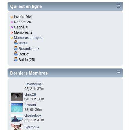
Qui est en ligne
Invités: 964
Robots: 26
Caché: 0
Membres: 2
Membres en ligne
:
tetra4
RosenKreutz
DotBot
Baidu (25)
Derniers Membres
Lavandula2
93j 21h 37m
chris26
84j 20h 16m
Arnaud
83j 9h 36m
charlieboy
66j 21h 41m
Gyzmo34