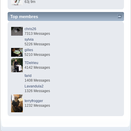
63j 9m
Top membres
chris26
7313 Messages
sylvia
5226 Messages
gilles
5210 Messages
TDelrieu
4142 Messages
farid
1408 Messages
Lavandula2
1326 Messages
terryfrogger
1232 Messages