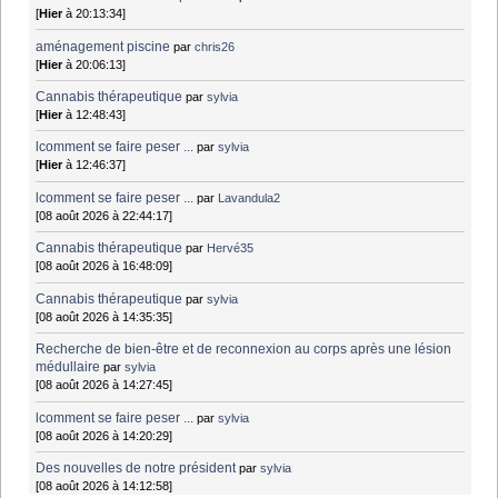
[
Hier
à 20:13:34]
aménagement piscine
par
chris26
[
Hier
à 20:06:13]
Cannabis thérapeutique
par
sylvia
[
Hier
à 12:48:43]
lcomment se faire peser ...
par
sylvia
[
Hier
à 12:46:37]
lcomment se faire peser ...
par
Lavandula2
[08 août 2026 à 22:44:17]
Cannabis thérapeutique
par
Hervé35
[08 août 2026 à 16:48:09]
Cannabis thérapeutique
par
sylvia
[08 août 2026 à 14:35:35]
Recherche de bien-être et de reconnexion au corps après une lésion
médullaire
par
sylvia
[08 août 2026 à 14:27:45]
lcomment se faire peser ...
par
sylvia
[08 août 2026 à 14:20:29]
Des nouvelles de notre président
par
sylvia
[08 août 2026 à 14:12:58]