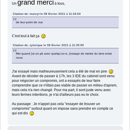
grand merci
Un
à tous,
Citation de: mureyt le 08 février 2021 à 11:34:04
de leur point de vue
C'est tout à fait ça
Citation de: zylorique le 08 février 2021 à 11:35:59
Moi quand j'ai un pb avec quelqu'un·e, j'essaye de mettre du tiers entre
nous
J'ai essayé mais malheureusement cela a été de mal en pire
Avant de décider de passer à 17h, les 3 IDE du cabinet sont venu
pour négocier un compromis, ont a essayés de leur faire
comprendre que ce n'étais pas viable de passer en milieu d'aprem,
mais cela n'a rien changé. Pour ma part, il sont juste venu avec
leurs fermes intentions, je n'ai d'ailleurs pas eu le choix.
Au passage : Je n'appel pas cela "essayer de trouver un
compromis" surtout quant on impose sans prendre en compte ce
qui est dis