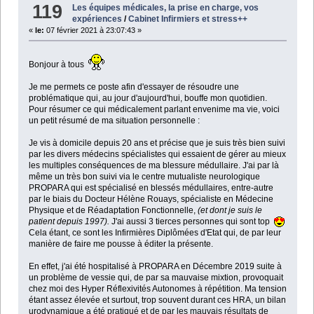
119
Les équipes médicales, la prise en charge, vos
expériences
/
Cabinet Infirmiers et stress++
«
le:
07 février 2021 à 23:07:43 »
Bonjour à tous
Je me permets ce poste afin d'essayer de résoudre une
problématique qui, au jour d'aujourd'hui, bouffe mon quotidien.
Pour résumer ce qui médicalement parlant envenime ma vie, voici
un petit résumé de ma situation personnelle :
Je vis à domicile depuis 20 ans et précise que je suis très bien suivi
par les divers médecins spécialistes qui essaient de gérer au mieux
les multiples conséquences de ma blessure médullaire. J'ai par là
même un très bon suivi via le centre mutualiste neurologique
PROPARA qui est spécialisé en blessés médullaires, entre-autre
par le biais du Docteur Hélène Rouays, spécialiste en Médecine
Physique et de Réadaptation Fonctionnelle,
(et dont je suis le
patient depuis 1997).
J'ai aussi 3 tierces personnes qui sont top
Cela étant, ce sont les Infirmières Diplômées d'Etat qui, de par leur
manière de faire me pousse à éditer la présente.
En effet, j'ai été hospitalisé à PROPARA en Décembre 2019 suite à
un problème de vessie qui, de par sa mauvaise mixtion, provoquait
chez moi des Hyper Réflexivités Autonomes à répétition. Ma tension
étant assez élevée et surtout, trop souvent durant ces HRA, un bilan
urodynamique a été pratiqué et de par les mauvais résultats de