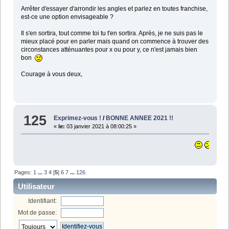
Arrêter d'essayer d'arrondir les angles et parlez en toutes franchise,
est-ce une option envisageable ?
Il s'en sortira, tout comme toi tu t'en sortira. Après, je ne suis pas le
mieux placé pour en parler mais quand on commence à trouver des
circonstances atténuantes pour x ou pour y, ce n'est jamais bien
bon
Courage à vous deux,
125
Exprimez-vous !
/
BONNE ANNEE 2021 !!
«
le:
03 janvier 2021 à 08:00:25 »
Que 2021 soit mei
Pages:
1
...
3
4
[
5
]
6
7
...
126
Utilisateur
Identifiant:
Mot de passe: