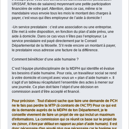
URSSAF, fiches de salaires) moyennant une petite participation
financière de votre part. Attention, dans ce cas, même si le
mandataire vous envoie tous les mois le montant des charges à
payer, c’est vous qui êtes employeur de l’aide à domicile !
-Un service prestataire : c’est une association ou une entreprise.
Elle met à votre disposition, en fonction du plan d’aide prévu, une
aide à domicile. Dans ce cas vous n’êtes pas l’employeur. Le
service prestataire est payé directement par le Conseil
Départemental de la Moselle. S’il reste encore un montant à payer,
le prestataire vous adresse une facture de la différence.
Comment bénéficier d’une aide humaine ?
C’est l’équipe pluridisciplinaire de la MDPH qui identifie et évalue
les besoins d’aide humaine. Pour cela, un travailleur social se rend
à votre domicile et conçoit avec vous un « plan d’aide humain ». Il
s’agit d’un tableau récapitulant l’ensemble des actes à mener sur
une journée. Ce plan doit faire l’objet d’une décision en
commission avant d’être accepté et financé.
Pour précision : Tout d'abord sache que faire une demande de PCH
ne te fais pas perdre ta MTP
(à contrario de l'ACTP)
Pour ce qui est
de la demande auprès de la MDPH de ton Département, je te
conseille vivement de faire un projet de vie qui inclut un maximum
d'informations. La commission qui ce réunit ce base sur le projet de
vie
(sinon, il font par défaut en rapport au plan d’aide humain).
Il est
donc nécessaire d'en ajouté plus que nécessaire car le barème sur