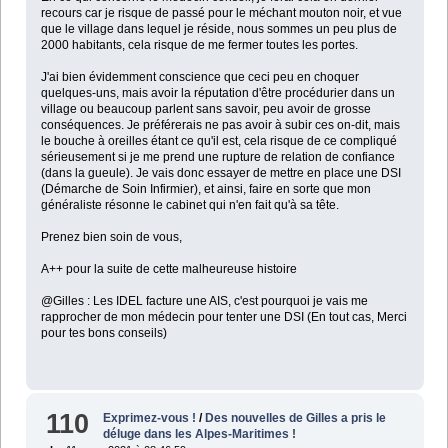
recours car je risque de passé pour le méchant mouton noir, et vue
que le village dans lequel je réside, nous sommes un peu plus de
2000 habitants, cela risque de me fermer toutes les portes.
J'ai bien évidemment conscience que ceci peu en choquer
quelques-uns, mais avoir la réputation d'être procédurier dans un
village ou beaucoup parlent sans savoir, peu avoir de grosse
conséquences. Je préférerais ne pas avoir à subir ces on-dit, mais
le bouche à oreilles étant ce qu'il est, cela risque de ce compliqué
sérieusement si je me prend une rupture de relation de confiance
(dans la gueule). Je vais donc essayer de mettre en place une DSI
(Démarche de Soin Infirmier), et ainsi, faire en sorte que mon
généraliste résonne le cabinet qui n'en fait qu'à sa tête.
Prenez bien soin de vous,
A++ pour la suite de cette malheureuse histoire
@Gilles : Les IDEL facture une AIS, c'est pourquoi je vais me
rapprocher de mon médecin pour tenter une DSI (En tout cas, Merci
pour tes bons conseils)
110
Exprimez-vous !
/
Des nouvelles de Gilles a pris le
déluge dans les Alpes-Maritimes !