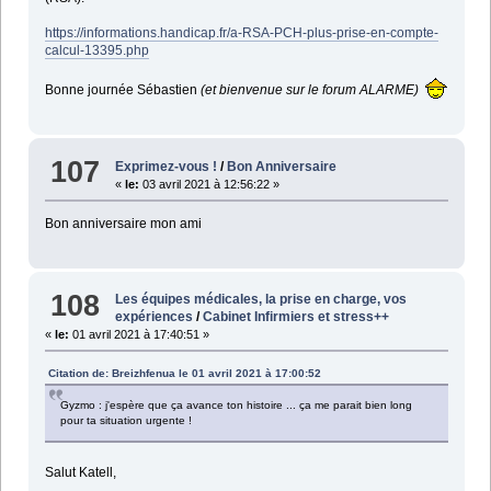
https://informations.handicap.fr/a-RSA-PCH-plus-prise-en-compte-
calcul-13395.php
Bonne journée Sébastien
(et bienvenue sur le forum ALARME)
107
Exprimez-vous !
/
Bon Anniversaire
«
le:
03 avril 2021 à 12:56:22 »
Bon anniversaire mon ami
108
Les équipes médicales, la prise en charge, vos
expériences
/
Cabinet Infirmiers et stress++
«
le:
01 avril 2021 à 17:40:51 »
Citation de: Breizhfenua le 01 avril 2021 à 17:00:52
Gyzmo : j'espère que ça avance ton histoire ... ça me parait bien long
pour ta situation urgente !
Salut Katell,