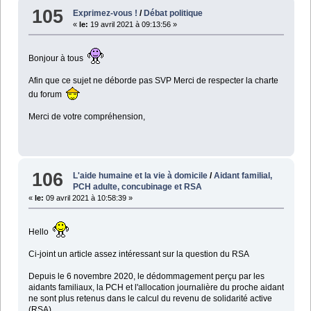
105
Exprimez-vous !
/
Débat politique
«
le:
19 avril 2021 à 09:13:56 »
Bonjour à tous
Afin que ce sujet ne déborde pas SVP Merci de respecter la charte
du forum
Merci de votre compréhension,
106
L'aide humaine et la vie à domicile
/
Aidant familial,
PCH adulte, concubinage et RSA
«
le:
09 avril 2021 à 10:58:39 »
Hello
Ci-joint un article assez intéressant sur la question du RSA
Depuis le 6 novembre 2020, le dédommagement perçu par les
aidants familiaux, la PCH et l'allocation journalière du proche aidant
ne sont plus retenus dans le calcul du revenu de solidarité active
(RSA).