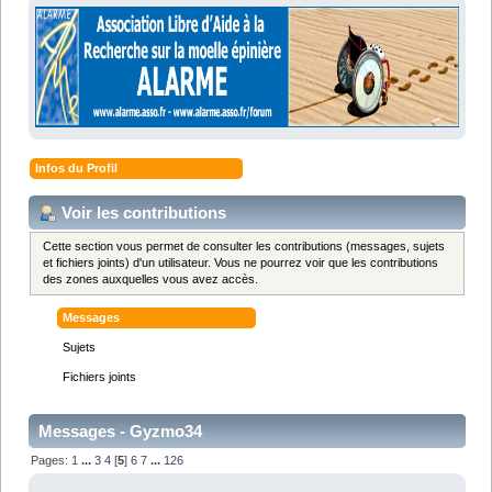
Infos du Profil
Voir les contributions
Cette section vous permet de consulter les contributions (messages, sujets
et fichiers joints) d'un utilisateur. Vous ne pourrez voir que les contributions
des zones auxquelles vous avez accès.
Messages
Sujets
Fichiers joints
Messages - Gyzmo34
Pages:
1
...
3
4
[
5
]
6
7
...
126