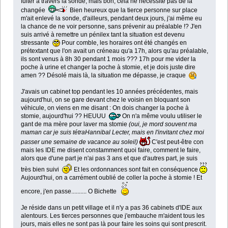
fuiter à travers la sonde, mais bon, cela ne nécessite pas de la
changée
Bien heureux que la tierce personne sur place
m'ait enlevé la sonde, d'ailleurs, pendant deux jours, j'ai même eu
la chance de ne voir personne, sans prévenir au préalable !? J'en
suis arrivé à remettre un pénilex tant la situation est devenu
stressante
Pour comble, les horaires ont été changés en
prétextant que l'on avait un créneau qu'a 17h, alors qu'au préalable,
ils sont venus à 8h 30 pendant 1 mois ??? 17h pour me vider la
poche à urine et changer la poche à stomie, et je dois juste dire
amen ?? Désolé mais là, la situation me dépasse, je craque
J'avais un cabinet top pendant les 10 années précédentes, mais
aujourd'hui, on se gare devant chez le voisin en bloquant son
véhicule, on viens en me disant : On dois changer la poche à
stomie, aujourd'hui ?? HEUUU
On n'a même voulu utiliser le
gant de ma mère pour laver ma stomie
(oui, je mord souvent ma
maman car je suis tétraHannibal Lecter, mais en l'invitant chez moi
passer une semaine de vacance au soleil)
C'est peut-être con
mais les IDE me disent constamment quoi faire, comment le faire,
alors que d'une part je n'ai pas 3 ans et que d'autres part, je suis
très bien suivi
Et les ordonnances sont fait en conséquence
Aujourd'hui, on a carrément oublié de coller la poche à stomie ! Et
encore, j'en passe.......... O Bichette
Je réside dans un petit village et il n'y a pas 36 cabinets d'IDE aux
alentours. Les tierces personnes que j'embauche m'aident tous les
jours, mais elles ne sont pas là pour faire les soins qui sont prescrit.