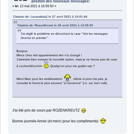
position des nouveaux messages!
«
le:
13 mai 2021 à 16:59:50 »
Citation de: Lavandula2 le 27 avril 2021 à 10:01:44
Citation de: RosenKreutz le 26 avril 2021 à 14:35:20
J'ai réglé le problème en décochant la case "Voir les messages
récents en premier.".
Bonjour,
Mince chez moi apparemment rien n'a changé !
J'aimerais bien essayer la nouvelle option, mais je ne trouve pas de case
à cocher/décocher
. Quelqu'un pour me guider svp ?
Merci Marc pour les améliorations
, même si pour ma part, je
consulte le forum le plus souvent "à l'ancienne" (i.e. sur mon ordi).
J'ai été pris de cours par ROZENKREUTZ
Bonne journée Annie (et merci pour les compliments)