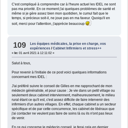
C'est compliqué à comprendre car à l'heure actuel les IDEL ne sont
pas ma priorité. En ce moment j'ai quelques problèmes de santé et
même si je gère assez bien mon quotidien, le cumul fait que le
temps, si précieux soit-il, ne joue pas en ma faveur. Quoiqu'il en
soit, merci pour l'attention, j'apprécie beaucoup
109
Les équipes médicales, la prise en charge, vos
expériences
/
Cabinet Infirmiers et stress++
«
le:
01 avril 2021 à 12:11:02 »
Salut à tous,
Pour revenir à l'initiale de ce post voici quelques informations
concernant mes IDEL :
J'ai préféré suivre le conseil de Gilles en me rapprochant de mon
médecin généraliste, et pour cause : Je vie dans un petit village ou
seulement deux cabinet interviennent, malheureusement, le milieu
rural étant ce qu'il est, c'est assez difficile de faire intervenir des
infirmiers d'un autres villages. En effet, chaque cabinet a un secteur
spécifique et de par cette concurrence, les cabinet de libéraux que
j'ai contacter ne veulent pas faire de soins là ou ils n'ont pas lieux
de venir.
En ce qui concerne le médecin conseil, je ferai cela en dernier