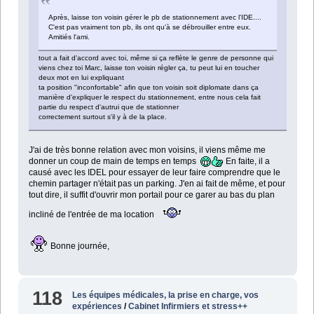
Après, laisse ton voisin gérer le pb de stationnement avec l'IDE....
C'est pas vraiment ton pb, ils ont qu'à se débrouiller entre eux.
Amitiés l'ami.
tout a fait d'accord avec toi, même si ça reflète le genre de personne qui
viens chez toi Marc, laisse ton voisin régler ça, tu peut lui en toucher
deux mot en lui expliquant
ta position "inconfortable" afin que ton voisin soit diplomate dans ça
manière d'expliquer le respect du stationnement, entre nous cela fait
partie du respect d'autrui que de stationner
correctement surtout s'il y à de la place.
J'ai de très bonne relation avec mon voisins, il viens même me
donner un coup de main de temps en temps
En faite, il a
causé avec les IDEL pour essayer de leur faire comprendre que le
chemin partager n'était pas un parking. J'en ai fait de même, et pour
tout dire, il suffit d'ouvrir mon portail pour ce garer au bas du plan
incliné de l'entrée de ma location
Bonne journée,
118
Les équipes médicales, la prise en charge, vos
expériences
/
Cabinet Infirmiers et stress++