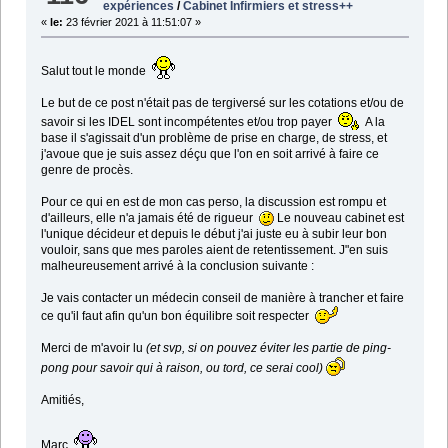
expériences
/
Cabinet Infirmiers et stress++
«
le:
23 février 2021 à 11:51:07 »
Salut tout le monde
Le but de ce post n'était pas de tergiversé sur les cotations et/ou de
savoir si les IDEL sont incompétentes et/ou trop payer
A la
base il s'agissait d'un problème de prise en charge, de stress, et
j'avoue que je suis assez déçu que l'on en soit arrivé à faire ce
genre de procès.
Pour ce qui en est de mon cas perso, la discussion est rompu et
d'ailleurs, elle n'a jamais été de rigueur
Le nouveau cabinet est
l'unique décideur et depuis le début j'ai juste eu à subir leur bon
vouloir, sans que mes paroles aient de retentissement. J"en suis
malheureusement arrivé à la conclusion suivante :
Je vais contacter un médecin conseil de manière à trancher et faire
ce qu'il faut afin qu'un bon équilibre soit respecter
Merci de m'avoir lu
(et svp, si on pouvez éviter les partie de ping-
pong pour savoir qui à raison, ou tord, ce serai cool)
Amitiés,
Marc