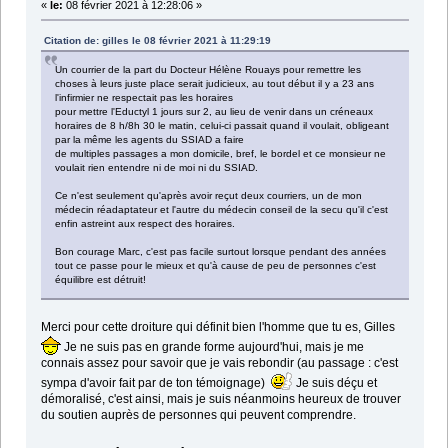
«
le:
08 février 2021 à 12:28:06 »
Citation de: gilles le 08 février 2021 à 11:29:19
Un courrier de la part du Docteur Hélène Rouays pour remettre les
choses à leurs juste place serait judicieux, au tout début il y a 23 ans
l'infirmier ne respectait pas les horaires
pour mettre l'Eductyl 1 jours sur 2, au lieu de venir dans un créneaux
horaires de 8 h/8h 30 le matin, celui-ci passait quand il voulait, obligeant
par la même les agents du SSIAD a faire
de multiples passages a mon domicile, bref, le bordel et ce monsieur ne
voulait rien entendre ni de moi ni du SSIAD.
Ce n'est seulement qu'après avoir reçut deux courriers, un de mon
médecin réadaptateur et l'autre du médecin conseil de la secu qu'il c'est
enfin astreint aux respect des horaires.
Bon courage Marc, c'est pas facile surtout lorsque pendant des années
tout ce passe pour le mieux et qu'à cause de peu de personnes c'est
équilibre est détruit!
Merci pour cette droiture qui définit bien l'homme que tu es, Gilles
Je ne suis pas en grande forme aujourd'hui, mais je me
connais assez pour savoir que je vais rebondir (au passage : c'est
sympa d'avoir fait par de ton témoignage)
Je suis déçu et
démoralisé, c'est ainsi, mais je suis néanmoins heureux de trouver
du soutien auprès de personnes qui peuvent comprendre.