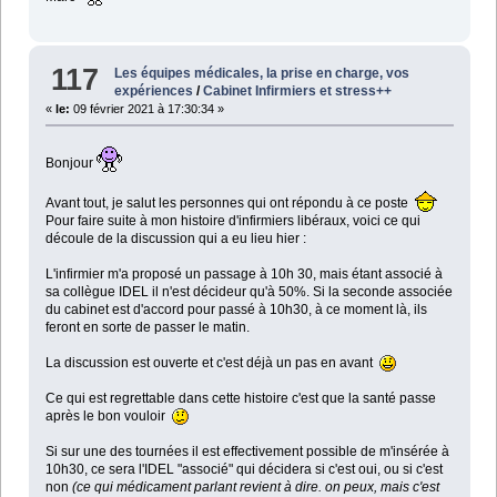
117
Les équipes médicales, la prise en charge, vos
expériences
/
Cabinet Infirmiers et stress++
«
le:
09 février 2021 à 17:30:34 »
Bonjour
Avant tout, je salut les personnes qui ont répondu à ce poste
Pour faire suite à mon histoire d'infirmiers libéraux, voici ce qui
découle de la discussion qui a eu lieu hier :
L'infirmier m'a proposé un passage à 10h 30, mais étant associé à
sa collègue IDEL il n'est décideur qu'à 50%. Si la seconde associée
du cabinet est d'accord pour passé à 10h30, à ce moment là, ils
feront en sorte de passer le matin.
La discussion est ouverte et c'est déjà un pas en avant
Ce qui est regrettable dans cette histoire c'est que la santé passe
après le bon vouloir
Si sur une des tournées il est effectivement possible de m'insérée à
10h30, ce sera l'IDEL "associé" qui décidera si c'est oui, ou si c'est
non
(ce qui médicament parlant revient à dire. on peux, mais c'est