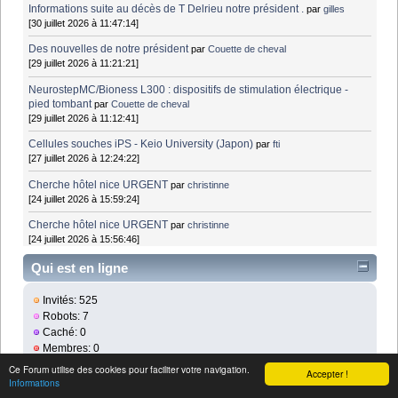
Informations suite au décès de T Delrieu notre président .
par
gilles
[30 juillet 2026 à 11:47:14]
Des nouvelles de notre président
par
Couette de cheval
[29 juillet 2026 à 11:21:21]
NeurostepMC/Bioness L300 : dispositifs de stimulation électrique -
pied tombant
par
Couette de cheval
[29 juillet 2026 à 11:12:41]
Cellules souches iPS - Keio University (Japon)
par
fti
[27 juillet 2026 à 12:24:22]
Cherche hôtel nice URGENT
par
christinne
[24 juillet 2026 à 15:59:24]
Cherche hôtel nice URGENT
par
christinne
[24 juillet 2026 à 15:56:46]
Qui est en ligne
Invités: 525
Robots: 7
Caché: 0
Membres: 0
Membres en ligne
:
Ce Forum utilise des cookies pour faciliter votre navigation.
Accepter !
DotBot
Informations
Baidu (6)