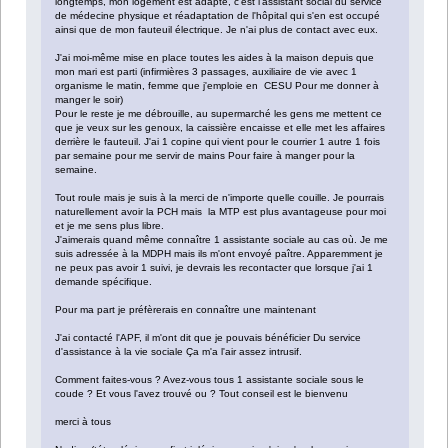
longtemps, mon logement est adapté, c'est l'assistant social du service
de médecine physique et réadaptation de l'hôpital qui s'en est occupé
ainsi que de mon fauteuil électrique. Je n'ai plus de contact avec eux.
J'ai moi-même mise en place toutes les aides à la maison depuis que
mon mari est parti (infirmières 3 passages, auxiliaire de vie avec 1
organisme le matin, femme que j'emploie en CESU Pour me donner à
manger le soir)
Pour le reste je me débrouille, au supermarché les gens me mettent ce
que je veux sur les genoux, la caissière encaisse et elle met les affaires
derrière le fauteuil. J'ai 1 copine qui vient pour le courrier 1 autre 1 fois
par semaine pour me servir de mains Pour faire à manger pour la
semaine.
Tout roule mais je suis à la merci de n'importe quelle couille. Je pourrais
naturellement avoir la PCH mais la MTP est plus avantageuse pour moi
et je me sens plus libre.
J'aimerais quand même connaître 1 assistante sociale au cas où. Je me
suis adressée à la MDPH mais ils m'ont envoyé paître. Apparemment je
ne peux pas avoir 1 suivi, je devrais les recontacter que lorsque j'ai 1
demande spécifique.
Pour ma part je préfèrerais en connaître une maintenant
J'ai contacté l'APF, il m'ont dit que je pouvais bénéficier Du service
d'assistance à la vie sociale Ça m'a l'air assez intrusif.
Comment faites-vous ? Avez-vous tous 1 assistante sociale sous le
coude ? Et vous l'avez trouvé ou ? Tout conseil est le bienvenu
merci à tous