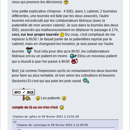
nous qui prenons les décisions)
Une petite explication s'impose : 4 IDEL dans 1 cabinet, 2 tournées
différentes, une tournée est faite par les deux associés, l'autre
tournée est exécuté par les collaborateurs libéraux
(avec la
patientèle de mon ancien cabiné)
. Je suis dans la tournée des deux
IDEL associés qui malheureusement on déplacer le passage à 17h,
ceci, sur leur propre tournée
Du coup, c'est compliqué de me
replacer à 8h30 ! Je faisait partie de la patientèles reprise par le
cabinet, mais en changeant les horaires, je suis passe sur l'autre
tournée
Tout cela pour dire qu'a 8h30, les collaborateurs
libéraux ont eu un patient en moins
Et/ou un nouveau patient
qui a réussit à que l'on passe à 8h30
Bref, j'ai comme l'impression qu'ils on remaniaient les deux tournée
pour faire au plus rentable, et non selon les cotisations et besoins
(facturés) Et c'est qui qui paie les pots cassé
Les patients
e de là ou on n'en n'est
.
Citation de: gilles le 09 février 2021 à 13:51:39
Citation de: zylorique le 08 février 2021 à 11:35:59