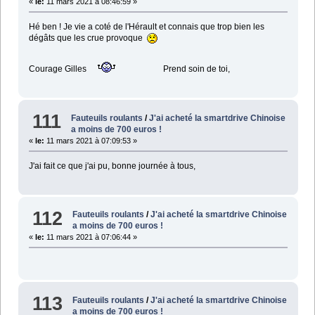
«
le:
11 mars 2021 à 08:46:59 »
Hé ben ! Je vie a coté de l'Hérault et connais que trop bien les
dégâts que les crue provoque
Courage Gilles
Prend soin de toi,
111
Fauteuils roulants
/
J'ai acheté la smartdrive Chinoise
a moins de 700 euros !
«
le:
11 mars 2021 à 07:09:53 »
J'ai fait ce que j'ai pu, bonne journée à tous,
112
Fauteuils roulants
/
J'ai acheté la smartdrive Chinoise
a moins de 700 euros !
«
le:
11 mars 2021 à 07:06:44 »
113
Fauteuils roulants
/
J'ai acheté la smartdrive Chinoise
a moins de 700 euros !