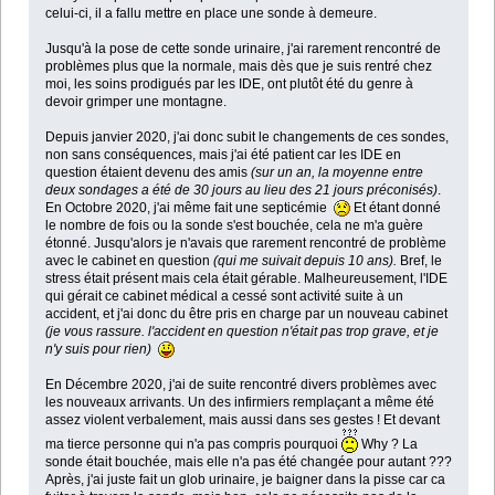
celui-ci, il a fallu mettre en place une sonde à demeure.
Jusqu'à la pose de cette sonde urinaire, j'ai rarement rencontré de
problèmes plus que la normale, mais dès que je suis rentré chez
moi, les soins prodigués par les IDE, ont plutôt été du genre à
devoir grimper une montagne.
Depuis janvier 2020, j'ai donc subit le changements de ces sondes,
non sans conséquences, mais j'ai été patient car les IDE en
question étaient devenu des amis
(sur un an, la moyenne entre
deux sondages a été de 30 jours au lieu des 21 jours préconisés)
.
En Octobre 2020, j'ai même fait une septicémie
Et étant donné
le nombre de fois ou la sonde s'est bouchée, cela ne m'a guère
étonné. Jusqu'alors je n'avais que rarement rencontré de problème
avec le cabinet en question
(qui me suivait depuis 10 ans).
Bref, le
stress était présent mais cela était gérable. Malheureusement, l'IDE
qui gérait ce cabinet médical a cessé sont activité suite à un
accident, et j'ai donc du être pris en charge par un nouveau cabinet
(je vous rassure. l'accident en question n'était pas trop grave, et je
n'y suis pour rien)
En Décembre 2020, j'ai de suite rencontré divers problèmes avec
les nouveaux arrivants. Un des infirmiers remplaçant a même été
assez violent verbalement, mais aussi dans ses gestes ! Et devant
ma tierce personne qui n'a pas compris pourquoi
Why ? La
sonde était bouchée, mais elle n'a pas été changée pour autant ???
Après, j'ai juste fait un glob urinaire, je baigner dans la pisse car ca