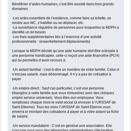
Bénéficier d’aides humaines, c’est être assisté dans trois grands
domaines :
-Les actes essentiels de l’existence, comme faire sa toilette, se
rendre aux WC, s’habiller ou se déplacer, etc.
-La surveillance régulière de personnes pour lesquelles la MDPH a
identifié un tel besoin
-Les frais supplémentaires liés à l’exercice d’une activité
professionnelle : (essentiellement déplacements)
Lorsque la MDPH décide qu’une aide humaine doit être octroyée à
une personne handicapée, celle-ci reçoit une aide financière (PCH)
qui lui permettra d’avoir recours à:
-Un aidant familial : c'est-à-dire un membre de votre famille. Celui-ci
n’est pas salarié, mais dédommagé. Il n’y a pas de cotisation à
payer.
-Un emploi direct : Sauf cas particulier, c’est une personne
étrangère à votre famille que vous rémunérez avec des chèques
emploi service universels. Vous êtes son employeur. Vous
remplissez chaque mois le volet social (à envoyer à l’URSSAF de
Saint Etienne). Tous les mois l’URSSAF de Saint Etienne vous
enverra le montant des cotisations à payer et à votre aidant sa fiche
de salaire.
-Un service mandataire : C’est en général une association. Elle
s’occupe pour vous des démarches administratives (déclaration