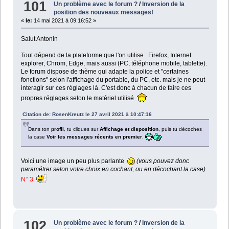
101
Un problème avec le forum ?
/
Inversion de la
position des nouveaux messages!
«
le:
14 mai 2021 à 09:16:52 »
Salut Antonin
Tout dépend de la plateforme que l'on utilise : Firefox, Internet
explorer, Chrom, Edge, mais aussi (PC, téléphone mobile, tablette).
Le forum dispose de thème qui adapte la police et "certaines
fonctions" selon l'affichage du portable, du PC, etc. mais je ne peut
interagir sur ces réglages là. C'est donc à chacun de faire ces
propres réglages selon le matériel utilisé
Citation de: RosenKreutz le 27 avril 2021 à 10:47:16
Dans ton
profil
, tu cliques sur
Affichage et disposition
, puis tu décoches
la case
Voir les messages récents en premier
.
Voici une image un peu plus parlante
(vous pouvez donc
paramétrer selon votre choix en cochant, ou en décochant la case)
N° 3
102
Un problème avec le forum ?
/
Inversion de la