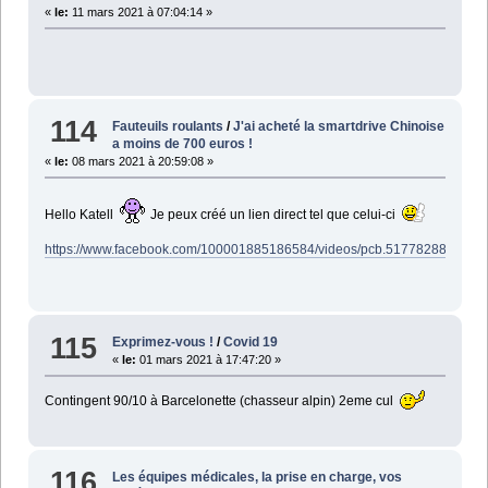
«
le:
11 mars 2021 à 07:04:14 »
114
Fauteuils roulants
/
J'ai acheté la smartdrive Chinoise
a moins de 700 euros !
«
le:
08 mars 2021 à 20:59:08 »
Hello Katell
Je peux créé un lien direct tel que celui-ci
https://www.facebook.com/100001885186584/videos/pcb.517782889228
115
Exprimez-vous !
/
Covid 19
«
le:
01 mars 2021 à 17:47:20 »
Contingent 90/10 à Barcelonette (chasseur alpin) 2eme cul
116
Les équipes médicales, la prise en charge, vos