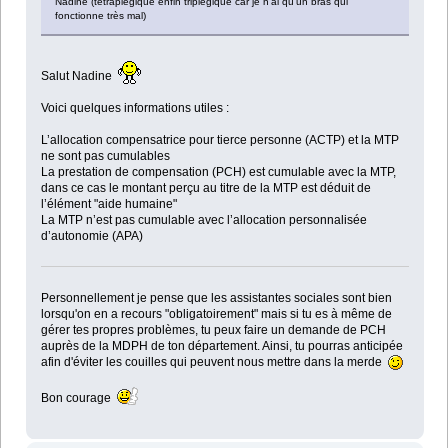
Nadine (tétraplégique enfin triplégique car je n'ai qu'un bras qui
fonctionne très mal)
Salut Nadine
Voici quelques informations utiles :
L’allocation compensatrice pour tierce personne (ACTP) et la MTP
ne sont pas cumulables
La prestation de compensation (PCH) est cumulable avec la MTP,
dans ce cas le montant perçu au titre de la MTP est déduit de
l’élément "aide humaine"
La MTP n’est pas cumulable avec l’allocation personnalisée
d’autonomie (APA)
Personnellement je pense que les assistantes sociales sont bien
lorsqu'on en a recours "obligatoirement" mais si tu es à même de
gérer tes propres problèmes, tu peux faire un demande de PCH
auprès de la MDPH de ton département. Ainsi, tu pourras anticipée
afin d'éviter les couilles qui peuvent nous mettre dans la merde
Bon courage