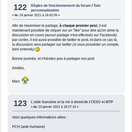
122
Règles de fonctionnement du forum
/
Tuto
personnalisation
«
le:
24 janvier 2021 à 18:42:09 »
Afin de maximiser le partage,
à chaque premier post
, il est
maintenant possible de cliquer sur un "like" pour dire qu'on aime la
discussion en cours
(aucun partage n'est effectués sur Facebook)
,
par contre, il est aussi possible de twitter le post, et dans ce cas là,
la discussion sera partager sur twitter
(si vous posséder un compte,
bien entendu)
Bonne journée, et n'hésitez-pas à partager vos post
Amitiés,
Marc
123
L'aide humaine et la vie à domicile
/
CESU et MTP
«
le:
23 janvier 2021 à 18:27:15 »
Voici quelques informations utiles :
PCH (aide humaine)