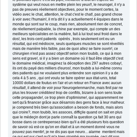
système qui veut nous en mettre plein les yeux!!, le neurogel, il n'y a
pas de preuves réellement objectives, pour le moment certes, la
vidéo avec le chat, attention, le chat c'est le chat!, pas grand chose
à voir avec l'humain!, il m'a dit il y a actuellement 4 équipes dans le
monde qui sont sur le coup, mais rien, absolument rien de concret,
de réellement palpable, la chine par exemple, qui compte un des
meilleurs spécialistes en la matière, fait à lui tout seul froid dans le
dos!, les trois-cent patients opérés , trois seulement ont eu un
résultat, qui est médiocre, seuls quelques muscles se sont réveillés
mais de manière trés faible, pas de quoi allez se faire ouvrir!, ce
chirurgien n'est pas assez objectif selon mon toubib, ce qui à mon
sens est grave!, si il y a bien un domaine où il faut être objectif c'est
le domaine médical, imaginez la déception des 297 autres cobay!,
ils ont du payé des milliers d'euros!, mon toubib a lui-même connu
des patients qui ne voulaient plus entendre son opinion il y a de
cela 4 à 5 ans , qui ont voulu se faire opérer aux état-unis, total
10000 dollars de foutus en l'air et un retour en France avec aucun
résultat!, il attend de voir pour Neurogelenmarche, mais finit par ne
plus les trouver crédibles! trop de conflits, bizarre à son sens toute
cette propagande!, ce trop plein d'optimisme!, qui apparemment ne
sert qu'à financer grâce aux désarrois des gens face à leur malheur.
je comprend trés bien qu'association a besoin de fonds, mais alors
qui croire?, mon toubib, les assoces, diffiçile quand on sait en plus
que le médeçin dont je parle connaît la question ça fait 30 ans qui
bosse dans ce centrepensez-bien qu'il a été plusieurs fois question
de savoir où est-ce qu'on en était et à un moment donné vous ne
pouvez pas mentir!, je ne dis pas que neuro... alarme mentent mais
ce qui est sur c'est qu'il m'a bien plombé ma journée, ceçi dit son