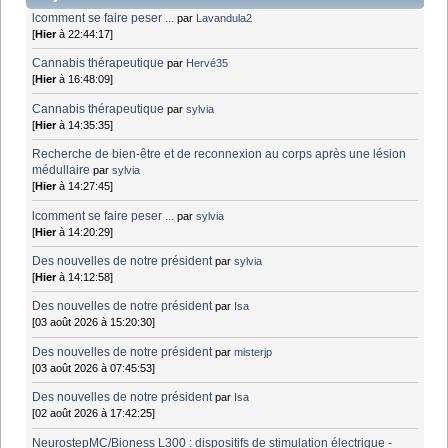
lcomment se faire peser ...
par
Lavandula2
[
Hier
à 22:44:17]
Cannabis thérapeutique
par
Hervé35
[
Hier
à 16:48:09]
Cannabis thérapeutique
par
sylvia
[
Hier
à 14:35:35]
Recherche de bien-être et de reconnexion au corps après une lésion
médullaire
par
sylvia
[
Hier
à 14:27:45]
lcomment se faire peser ...
par
sylvia
[
Hier
à 14:20:29]
Des nouvelles de notre président
par
sylvia
[
Hier
à 14:12:58]
Des nouvelles de notre président
par
Isa
[03 août 2026 à 15:20:30]
Des nouvelles de notre président
par
misterjp
[03 août 2026 à 07:45:53]
Des nouvelles de notre président
par
Isa
[02 août 2026 à 17:42:25]
NeurostepMC/Bioness L300 : dispositifs de stimulation électrique -