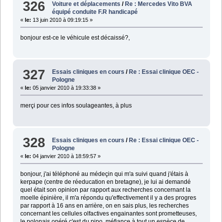
326
Voiture et déplacements
/
Re : Mercedes Vito BVA
équipé conduite F.R handicapé
«
le:
13 juin 2010 à 09:19:15 »
bonjour est-ce le véhicule est décaissé?,
327
Essais cliniques en cours
/
Re : Essai clinique OEC -
Pologne
«
le:
05 janvier 2010 à 19:33:38 »
merçi pour ces infos soulageantes, à plus
328
Essais cliniques en cours
/
Re : Essai clinique OEC -
Pologne
«
le:
04 janvier 2010 à 18:59:57 »
bonjour, j'ai téléphoné au médeçin qui m'a suivi quand j'étais à
kerpape (centre de réeducation en bretagne), je lui ai demandé
quel était son opinion par rapport aux recherches concernant la
moelle épinière, il m'a répondu qu'effectivement il y a des progres
par rapport à 16 ans en arrière, on en sais plus, les recherches
concernant les cellules olfactives engainantes sont prometteuses,
le polonais opéré c'est du pipo, méfiance à tout un espèce de