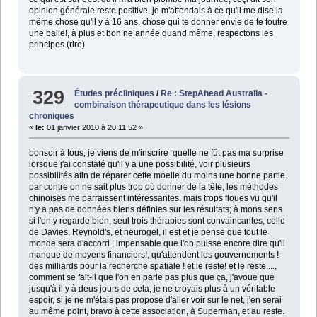
opinion générale reste positive, je m'attendais à ce qu'il me dise la
même chose qu'il y à 16 ans, chose qui te donner envie de te foutre
une balle!, à plus et bon ne année quand même, respectons les
principes (rire)
329
Études précliniques
/
Re : StepAhead Australia -
combinaison thérapeutique dans les lésions
chroniques
«
le:
01 janvier 2010 à 20:11:52 »
bonsoir à tous, je viens de m'inscrire quelle ne fût pas ma surprise
lorsque j'ai constaté qu'il y a une possibilité, voir plusieurs
possibilités afin de réparer cette moelle du moins une bonne partie.
par contre on ne sait plus trop où donner de la tête, les méthodes
chinoises me parraissent intéressantes, mais trops floues vu qu'il
n'y a pas de données biens définies sur les résultats; à mons sens
si l'on y regarde bien, seul trois thérapies sont convaincantes, celle
de Davies, Reynold's, et neurogel, il est et je pense que tout le
monde sera d'accord , impensable que l'on puisse encore dire qu'il
manque de moyens financiers!, qu'attendent les gouvernements !
des milliards pour la recherche spatiale ! et le reste! et le reste....,
comment se fait-il que l'on en parle pas plus que ça, j'avoue que
jusqu'à il y à deus jours de cela, je ne croyais plus à un véritable
espoir, si je ne m'étais pas proposé d'aller voir sur le net, j'en serai
au même point, bravo à cette association, à Superman, et au reste.