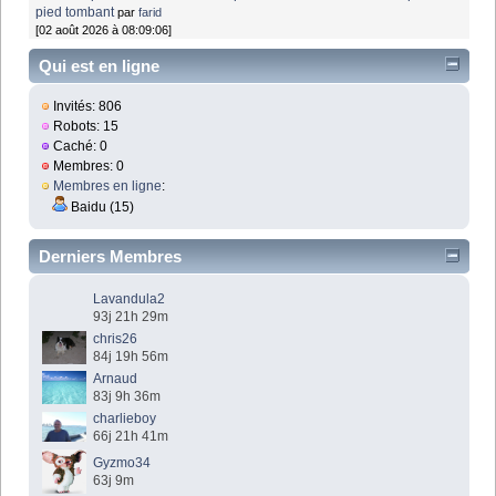
pied tombant
par
farid
[02 août 2026 à 08:09:06]
Qui est en ligne
Invités: 806
Robots: 15
Caché: 0
Membres: 0
Membres en ligne
:
Baidu (15)
Derniers Membres
Lavandula2
93j 21h 29m
chris26
84j 19h 56m
Arnaud
83j 9h 36m
charlieboy
66j 21h 41m
Gyzmo34
63j 9m