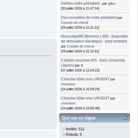
Delrieu notre président .
par
gilles
[30 juillet 2026 à 11:47:14]
Des nouvelles de notre président
par
Couette de cheval
[29 juillet 2026 à 11:21:21]
NeurostepMC/Bioness L300 : dispositifs
de stimulation électrique - pied tombant
par
Couette de cheval
[29 juillet 2026 à 11:12:41]
Cellules souches iPS - Keio University
(Japon)
par
fti
[27 juillet 2026 à 12:24:22]
Cherche hôtel nice URGENT
par
christinne
[24 juillet 2026 à 15:59:24]
Cherche hôtel nice URGENT
par
christinne
[24 juillet 2026 à 15:56:46]
Qui est en ligne
Invités: 511
Robots: 5