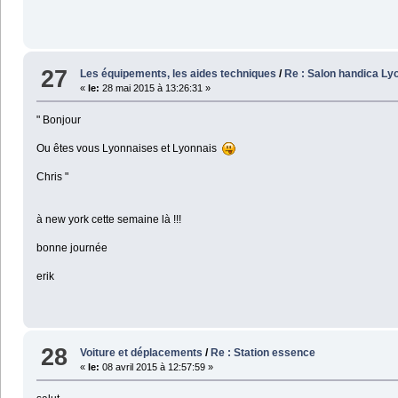
27
Les équipements, les aides techniques
/
Re : Salon handica Lyon
«
le:
28 mai 2015 à 13:26:31 »
" Bonjour
Ou êtes vous Lyonnaises et Lyonnais
Chris "
à new york cette semaine là !!!
bonne journée
erik
28
Voiture et déplacements
/
Re : Station essence
«
le:
08 avril 2015 à 12:57:59 »