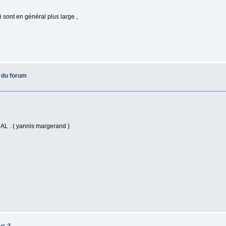
 sont en général plus large ,
s du forum
AL . ( yannis margerand )
us ?