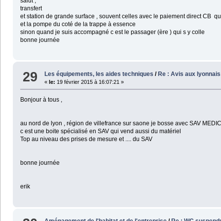
salut ,
transfert
et station de grande surface , souvent celles avec le paiement direct CB qui
et la pompe du coté de la trappe à essence
sinon quand je suis accompagné c est le passager (ère ) qui s y colle
bonne journée
29
Les équipements, les aides techniques
/
Re : Avis aux lyonnai
«
le:
19 février 2015 à 16:07:21 »
Bonjour à tous ,
au nord de lyon , région de villefrance sur saone je bosse avec SAV MEDIC
c est une boite spécialisé en SAV qui vend aussi du matériel
Top au niveau des prises de mesure et .... du SAV
bonne journée
erik
Aménagement de l'habitat et de l'entreprise
/
Re : WC suspend