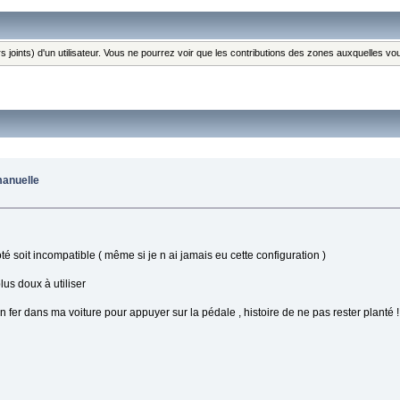
s joints) d'un utilisateur. Vous ne pourrez voir que les contributions des zones auxquelles v
manuelle
é soit incompatible ( même si je n ai jamais eu cette configuration )
us doux à utiliser
en fer dans ma voiture pour appuyer sur la pédale , histoire de ne pas rester planté !!