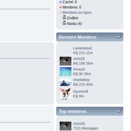
Caché: 0
Membres: 0
Membres en ligne
:
DotBot
Baidu (4)
Derniers Membres
Lavandula2
93j 21h 11m
chris26
84j 19h 56m
Arnaud
83j 9h 36m
charlieboy
66j 21h 40m
Gyzmo34
63j 9m
Top membres
chris26
7311 Messages