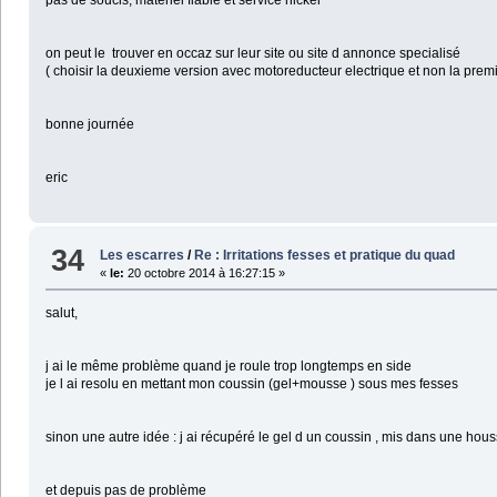
pas de soucis, materiel fiable et service nickel
on peut le trouver en occaz sur leur site ou site d annonce specialisé
( choisir la deuxieme version avec motoreducteur electrique et non la prem
bonne journée
eric
34
Les escarres
/
Re : Irritations fesses et pratique du quad
«
le:
20 octobre 2014 à 16:27:15 »
salut,
j ai le même problème quand je roule trop longtemps en side
je l ai resolu en mettant mon coussin (gel+mousse ) sous mes fesses
sinon une autre idée : j ai récupéré le gel d un coussin , mis dans une housse 
et depuis pas de problème