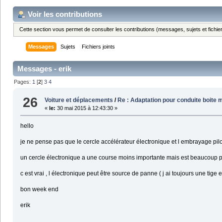
Voir les contributions
Cette section vous permet de consulter les contributions (messages, sujets et fichier
Messages
Sujets
Fichiers joints
Messages - erik
Pages:
1
[
2
]
3
4
26
Voiture et déplacements
/
Re : Adaptation pour conduite boite 
«
le:
30 mai 2015 à 12:43:30 »
hello
je ne pense pas que le cercle accélérateur électronique et l embrayage pilot
un cercle électronique a une course moins importante mais est beaucoup pl
c est vrai , l électronique peut être source de panne ( j ai toujours une tige 
bon week end
erik