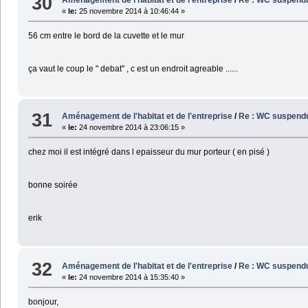
30
«
le:
25 novembre 2014 à 10:46:44 »
56 cm entre le bord de la cuvette et le mur
ça vaut le coup le " debat" , c est un endroit agreable ......
31
Aménagement de l'habitat et de l'entreprise
/
Re : WC suspend
«
le:
24 novembre 2014 à 23:06:15 »
chez moi il est intégré dans l epaisseur du mur porteur ( en pisé )
bonne soirée
erik
32
Aménagement de l'habitat et de l'entreprise
/
Re : WC suspend
«
le:
24 novembre 2014 à 15:35:40 »
bonjour,