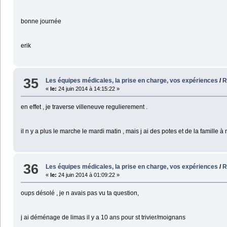
bonne journée
erik
35
Les équipes médicales, la prise en charge, vos expériences
/
R
«
le:
24 juin 2014 à 14:15:22 »
en effet , je traverse villeneuve regulierement .
il n y a plus le marche le mardi matin , mais j ai des potes et de la famille à m
36
Les équipes médicales, la prise en charge, vos expériences
/
R
«
le:
24 juin 2014 à 01:09:22 »
oups désolé , je n avais pas vu ta question,
j ai déménage de limas il y a 10 ans pour st trivier/moignans