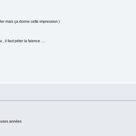
ifier mais ça donne cette impression )
 il faut péter la faience .....
reuses années