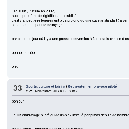
j en ai un , installé en 2002,
aucun problème de rigidité ou de stabilité
c est vrai peut etre legerement plus profond qu une cuvette standart ( à ver
super pratique pour le nettoyage
par contre le jour où il y a une grosse intervention à faire sur la chasse d eau ,
bonne journée
erik
33
Sports, culture et loisirs
/
Re : system embrayage piloté
«
le:
14 novembre 2014 à 12:18:18 »
bonjour
j ai un embrayage piloté guidosimplex installé par pimas depuis de nomb