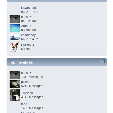
Lavandula2
93j 21h 11m
chris26
84j 19h 56m
Arnaud
83j 9h 36m
charlieboy
66j 21h 41m
Gyzmo34
63j 9m
Top membres
chris26
7311 Messages
gilles
5210 Messages
TDelrieu
4142 Messages
farid
1408 Messages