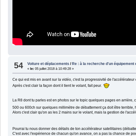
54
Voiture et déplacements
/
Re : à la recherche d'un équipement d
«
le:
05 juillet 2018 à 10:49:28 »
Ce qui est mis en avant sur la vidéo, c'est la progressivité de l'accélérat
Après c'est clair la façon dont il tient le volant, fait peur.
La R8 dont tu parles est en photos sur le topic quelques pages en arrière, 
500 ou 600ch sur quelques millimètre de débattement ça doit être terrible,
Alors c'est clair qu'on as les 2 mains sur le volant, mais la gestion de l'acc
Pourrai tu nous donner des détails de ton accélérateur satellitaires (débatt
C'est avec l'expérience de chacun qu'on avance, on a pas la chance de pou