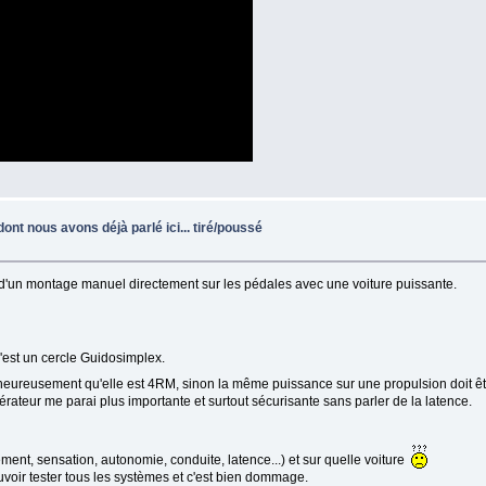
ont nous avons déjà parlé ici... tiré/poussé
eur d'un montage manuel directement sur les pédales avec une voiture puissante.
c'est un cercle Guidosimplex.
 heureusement qu'elle est 4RM, sinon la même puissance sur une propulsion doit êt
élérateur me parai plus importante et surtout sécurisante sans parler de la latence.
ement, sensation, autonomie, conduite, latence...) et sur quelle voiture
voir tester tous les systèmes et c'est bien dommage.