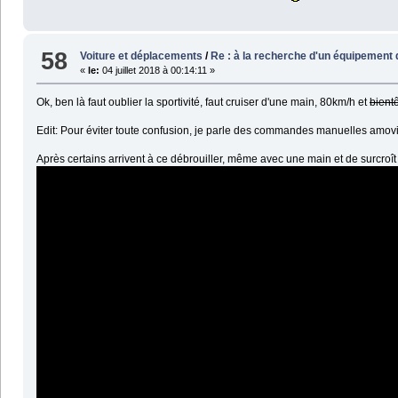
58
Voiture et déplacements
/
Re : à la recherche d'un équipement d
«
le:
04 juillet 2018 à 00:14:11 »
Ok, ben là faut oublier la sportivité, faut cruiser d'une main, 80km/h et
bientô
Edit: Pour éviter toute confusion, je parle des commandes manuelles amovib
Après certains arrivent à ce débrouiller, même avec une main et de surcroît