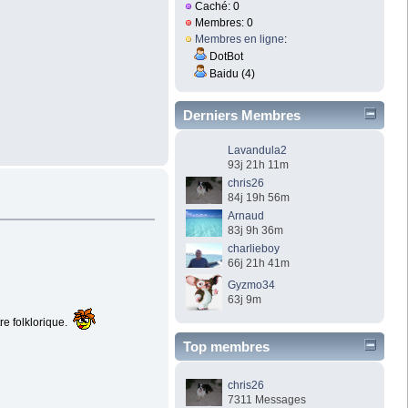
Caché: 0
Membres: 0
Membres en ligne
:
DotBot
Baidu (4)
Derniers Membres
Lavandula2
93j 21h 11m
chris26
84j 19h 56m
Arnaud
83j 9h 36m
charlieboy
66j 21h 41m
Gyzmo34
63j 9m
re folklorique.
Top membres
chris26
7311 Messages