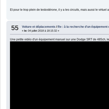
Et pour le trop plein de testostérone, il y a les circuits, mais aussi le virtuel a
55
Voiture et déplacements
/
Re : à la recherche d'un équipement d
«
le:
04 juillet 2018 à 18:15:32 »
Une petite vidéo d'un équipement manuel sur une Dodge SRT de 485ch, le