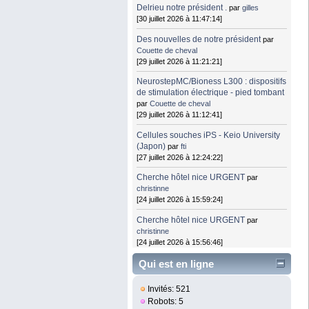
Delrieu notre président .
par
gilles
[30 juillet 2026 à 11:47:14]
Des nouvelles de notre président
par
Couette de cheval
[29 juillet 2026 à 11:21:21]
NeurostepMC/Bioness L300 : dispositifs
de stimulation électrique - pied tombant
par
Couette de cheval
[29 juillet 2026 à 11:12:41]
Cellules souches iPS - Keio University
(Japon)
par
fti
[27 juillet 2026 à 12:24:22]
Cherche hôtel nice URGENT
par
christinne
[24 juillet 2026 à 15:59:24]
Cherche hôtel nice URGENT
par
christinne
[24 juillet 2026 à 15:56:46]
Qui est en ligne
Invités: 521
Robots: 5