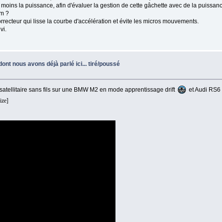
 moins la puissance, afin d'évaluer la gestion de cette gâchette avec de la puissan
mm ?
rrecteur qui lisse la courbe d'accélération et évite les micros mouvements.
vi.
ont nous avons déjà parlé ici... tiré/poussé
satellitaire sans fils sur une BMW M2 en mode apprentissage drift
et Audi RS6 
ize]