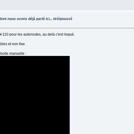
ont nous avons déjà parlé ici... tiré/poussé
t
110 pour les autoroutes, au delà c'est risqué.
les et non fixe.
 boite manuelle :