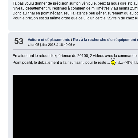
Ta pas voulu donner de précision sur ton véhicule, peux tu nous dire stp au
Niveau débattement, tu l'estimes à combien de millimètres ? au moins 25
Donc au final en point négatif, seul la latence peu gêner, surement du au co
Pour le prix, on est du même ordre que celui d'un cercle KS/frein de chez Ki
53
Voiture et déplacements
/
Re : à la recherche d'un équipement d
«
le:
05 juillet 2018 à 18:40:06 »
En attendant le retour d'expérience de 20100, 2 vidéos avec la commande 
Point positif, le débattement à l'air suffisant, pour le reste ...
[size=78%] [/s