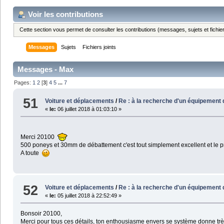
Voir les contributions
Cette section vous permet de consulter les contributions (messages, sujets et fichier
Messages
Sujets
Fichiers joints
Messages - Max
Pages:
1
2
[
3
]
4
5
...
7
51
Voiture et déplacements
/
Re : à la recherche d'un équipement d
«
le:
06 juillet 2018 à 01:03:10 »
Merci 20100
500 poneys et 30mm de débattement c'est tout simplement excellent et le pro
A toute
52
Voiture et déplacements
/
Re : à la recherche d'un équipement d
«
le:
05 juillet 2018 à 22:52:49 »
Bonsoir 20100,
Merci pour tous ces détails, ton enthousiasme envers se système donne très