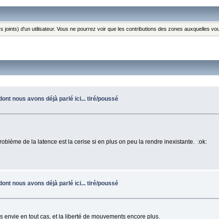
s joints) d'un utilisateur. Vous ne pourrez voir que les contributions des zones auxquelles v
ont nous avons déjà parlé ici... tiré/poussé
blème de la latence est la cerise si en plus on peu la rendre inexistante. :ok:
ont nous avons déjà parlé ici... tiré/poussé
 envie en tout cas, et la liberté de mouvements encore plus.