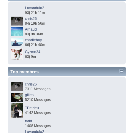
Lavandula2
93j 21h 11m
chris26
84j 19h 56m
Arnaud
83j 9h 36m
charlieboy
66j 21h 40m
Gyzmo34
63j 9m
Top membres
chris26
7311 Messages
gilles
5210 Messages
TDelrieu
4142 Messages
farid
1408 Messages
Lavandula2