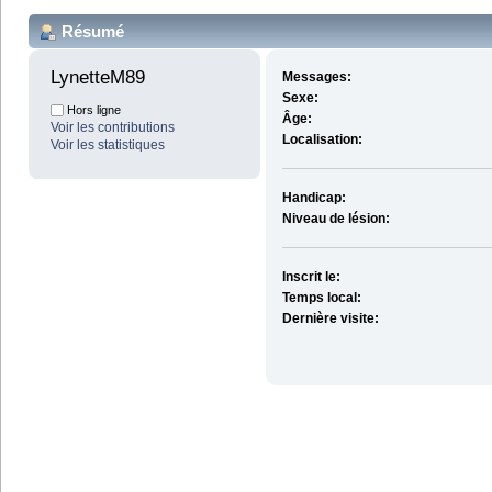
Résumé
LynetteM89 
Messages:
Sexe:
Hors ligne
Âge:
Voir les contributions
Localisation:
Voir les statistiques
Handicap:
Niveau de lésion:
Inscrit le:
Temps local:
Dernière visite: