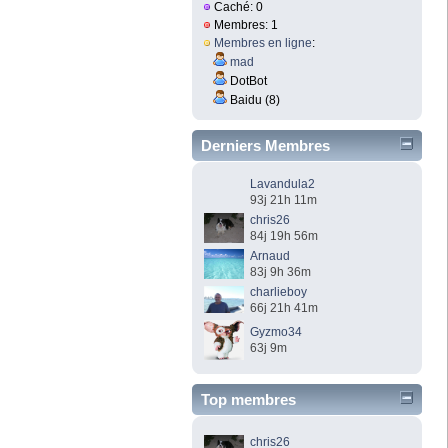
Caché: 0
Membres: 1
Membres en ligne
:
mad
DotBot
Baidu (8)
Derniers Membres
Lavandula2
93j 21h 11m
chris26
84j 19h 56m
Arnaud
83j 9h 36m
charlieboy
66j 21h 41m
Gyzmo34
63j 9m
Top membres
chris26