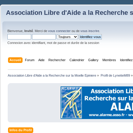
Association Libre d'Aide a la Recherche s
Bienvenue,
Invité
. Merci de
vous connecter
ou de
vous inscrire
.
Connexion avec identifiant, mot de passe et durée de la session
Accueil
Forum
Aide
Rechercher
Calendrier
Gallery
Membres
Identifie
Association Libre d'Aide a la Recherche sur la Moelle Epiniere
»
Profil de LynetteM89
»
Infos du Profil