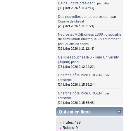
Delrieu notre président .
par
gilles
[30 juillet 2026 à 11:47:14]
Des nouvelles de notre président
par
Couette de cheval
[29 juillet 2026 à 11:21:21]
NeurostepMC/Bioness L300 : dispositifs
de stimulation électrique - pied tombant
par
Couette de cheval
[29 juillet 2026 à 11:12:41]
Cellules souches iPS - Keio University
(Japon)
par
fti
[27 juillet 2026 à 12:24:22]
Cherche hôtel nice URGENT
par
christinne
[24 juillet 2026 à 15:59:24]
Cherche hôtel nice URGENT
par
christinne
[24 juillet 2026 à 15:56:46]
Qui est en ligne
Invités: 499
Robots: 9