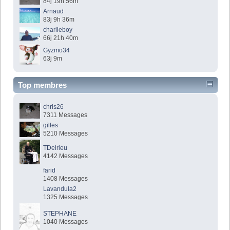
84j 19h 56m
Arnaud
83j 9h 36m
charlieboy
66j 21h 40m
Gyzmo34
63j 9m
Top membres
chris26
7311 Messages
gilles
5210 Messages
TDelrieu
4142 Messages
farid
1408 Messages
Lavandula2
1325 Messages
STEPHANE
1040 Messages