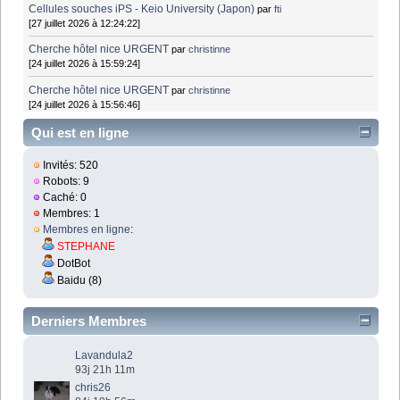
Cellules souches iPS - Keio University (Japon)
par
fti
[27 juillet 2026 à 12:24:22]
Cherche hôtel nice URGENT
par
christinne
[24 juillet 2026 à 15:59:24]
Cherche hôtel nice URGENT
par
christinne
[24 juillet 2026 à 15:56:46]
Qui est en ligne
Invités: 520
Robots: 9
Caché: 0
Membres: 1
Membres en ligne
:
STEPHANE
DotBot
Baidu (8)
Derniers Membres
Lavandula2
93j 21h 11m
chris26