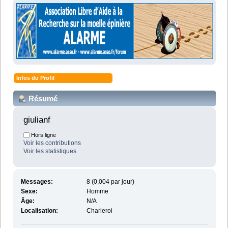
Infos du Profil
Résumé
giulianf 
Hors ligne
Voir les contributions
Voir les statistiques
Messages:
8 (0,004 par jour)
Sexe:
Homme
Âge:
N/A
Localisation:
Charleroi