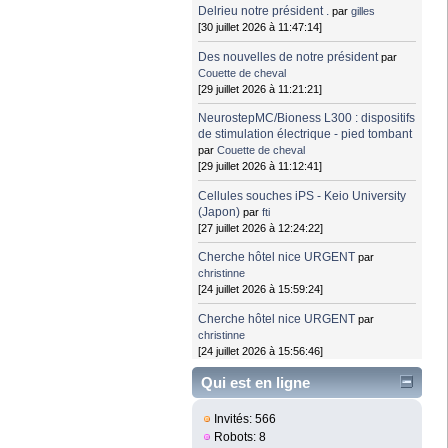
Delrieu notre président .
par
gilles
[30 juillet 2026 à 11:47:14]
Des nouvelles de notre président
par
Couette de cheval
[29 juillet 2026 à 11:21:21]
NeurostepMC/Bioness L300 : dispositifs
de stimulation électrique - pied tombant
par
Couette de cheval
[29 juillet 2026 à 11:12:41]
Cellules souches iPS - Keio University
(Japon)
par
fti
[27 juillet 2026 à 12:24:22]
Cherche hôtel nice URGENT
par
christinne
[24 juillet 2026 à 15:59:24]
Cherche hôtel nice URGENT
par
christinne
[24 juillet 2026 à 15:56:46]
Qui est en ligne
Invités: 566
Robots: 8