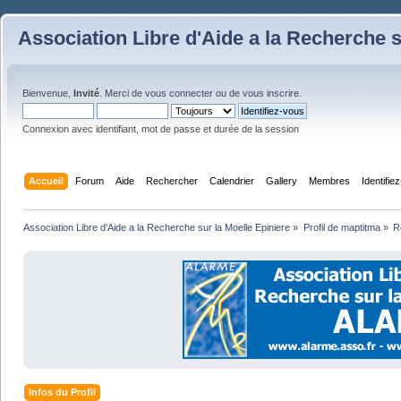
Association Libre d'Aide a la Recherche s
Bienvenue,
Invité
. Merci de
vous connecter
ou de
vous inscrire
.
Connexion avec identifiant, mot de passe et durée de la session
Accueil
Forum
Aide
Rechercher
Calendrier
Gallery
Membres
Identifie
Association Libre d'Aide a la Recherche sur la Moelle Epiniere
»
Profil de maptitma
»
R
Infos du Profil