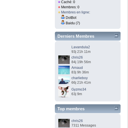
Caché: 0
Membres: 0
Membres en ligne
:
DotBot
Baidu (7)
Derniers Membres
Lavandula2
93j 21h 11m
chris26
84j 19h 56m
Arnaud
83j 9h 36m
charlieboy
66j 21h 41m
Gyzmo34
63j 9m
Top membres
chris26
7311 Messages