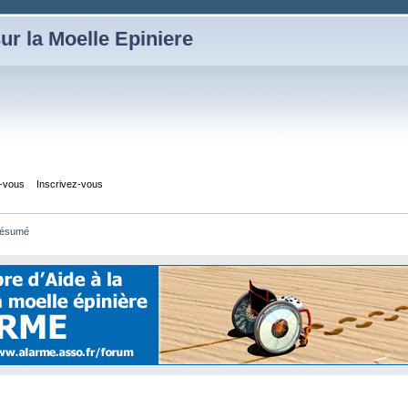
ur la Moelle Epiniere
z-vous
Inscrivez-vous
ésumé