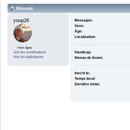
Résumé
youp26 
Messages:
Sexe:
Âge:
Localisation:
Hors ligne
Voir les contributions
Handicap:
Voir les statistiques
Niveau de lésion:
Inscrit le:
Temps local:
Dernière visite: