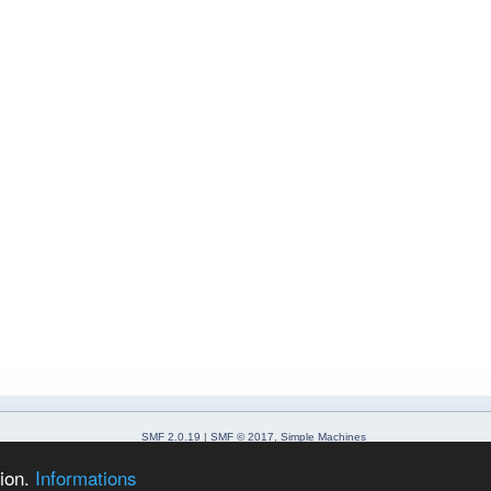
SMF 2.0.19
|
SMF © 2017
,
Simple Machines
Simple Audio Video Embedder
SimplePortal 2.3.7 © 2008-2026, SimplePortal
tion.
Informations
Sitemap
XHTML
Flux RSS
WAP2