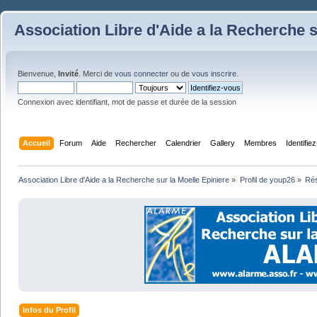
Association Libre d'Aide a la Recherche s
Bienvenue,
Invité
. Merci de
vous connecter
ou de
vous inscrire
.
Connexion avec identifiant, mot de passe et durée de la session
Accueil
Forum
Aide
Rechercher
Calendrier
Gallery
Membres
Identifie
Association Libre d'Aide a la Recherche sur la Moelle Epiniere
»
Profil de youp26
»
Ré
Infos du Profil