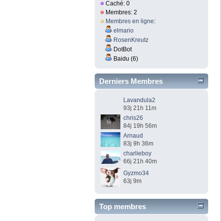
Caché: 0
Membres: 2
Membres en ligne
:
elmario
RosenKreutz
DotBot
Baidu (6)
Derniers Membres
Lavandula2
93j 21h 11m
chris26
84j 19h 56m
Arnaud
83j 9h 36m
charlieboy
66j 21h 40m
Gyzmo34
63j 9m
Top membres