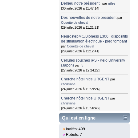
Delrieu notre président .
par
gilles
[30 juillet 2026 à 11:47:14]
Des nouvelles de notre président
par
Couette de cheval
[29 juillet 2026 à 11:21:21]
NeurostepMC/Bioness L300 : dispositifs
de stimulation électrique - pied tombant
par
Couette de cheval
[29 juillet 2026 à 11:12:41]
Cellules souches iPS - Keio University
(Japon)
par
fti
[27 juillet 2026 à 12:24:22]
Cherche hôtel nice URGENT
par
christinne
[24 juillet 2026 à 15:59:24]
Cherche hôtel nice URGENT
par
christinne
[24 juillet 2026 à 15:56:46]
Qui est en ligne
Invités: 499
Robots: 7