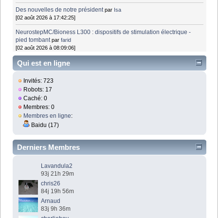
Des nouvelles de notre président
par
Isa
[02 août 2026 à 17:42:25]
NeurostepMC/Bioness L300 : dispositifs de stimulation électrique -
pied tombant
par
farid
[02 août 2026 à 08:09:06]
Qui est en ligne
Invités: 723
Robots: 17
Caché: 0
Membres: 0
Membres en ligne
:
Baidu (17)
Derniers Membres
Lavandula2
93j 21h 29m
chris26
84j 19h 56m
Arnaud
83j 9h 36m