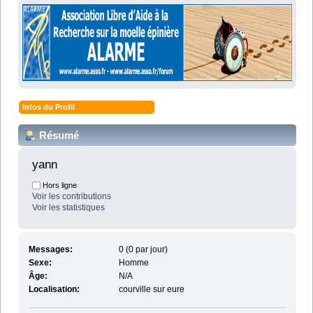
Infos du Profil
Résumé
yann 
Hors ligne
Voir les contributions
Voir les statistiques
Messages:
0 (0 par jour)
Sexe:
Homme
Âge:
N/A
Localisation:
courville sur eure