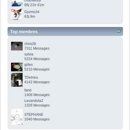
charlieboy
66j 21h 41m
Gyzmo34
63j 9m
Top membres
chris26
7311 Messages
sylvia
5224 Messages
gilles
5210 Messages
TDelrieu
4142 Messages
farid
1408 Messages
Lavandula2
1326 Messages
STEPHANE
1040 Messages