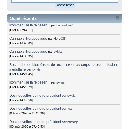
Sujet récents
lcomment se faire peser ...
par
Lavandula2
[
Hier
à 22:44:17]
Cannabis thérapeutique
par
Hervé35
[
Hier
à 16:48:09]
Cannabis thérapeutique
par
sylvia
[
Hier
à 14:35:35]
Recherche de bien-être et de reconnexion au corps après une lésion
médullaire
par
sylvia
[
Hier
à 14:27:45]
lcomment se faire peser ...
par
sylvia
[
Hier
à 14:20:29]
Des nouvelles de notre président
par
sylvia
[
Hier
à 14:12:58]
Des nouvelles de notre président
par
Isa
[03 août 2026 à 15:20:30]
Des nouvelles de notre président
par
misterjp
[03 août 2026 à 07:45:53]