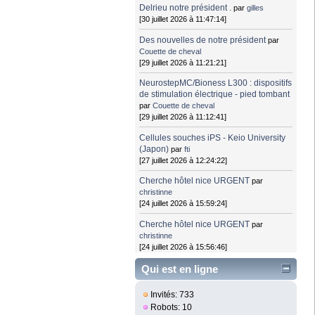
Delrieu notre président .
par
gilles
[30 juillet 2026 à 11:47:14]
Des nouvelles de notre président
par
Couette de cheval
[29 juillet 2026 à 11:21:21]
NeurostepMC/Bioness L300 : dispositifs
de stimulation électrique - pied tombant
par
Couette de cheval
[29 juillet 2026 à 11:12:41]
Cellules souches iPS - Keio University
(Japon)
par
fti
[27 juillet 2026 à 12:24:22]
Cherche hôtel nice URGENT
par
christinne
[24 juillet 2026 à 15:59:24]
Cherche hôtel nice URGENT
par
christinne
[24 juillet 2026 à 15:56:46]
Qui est en ligne
Invités: 733
Robots: 10