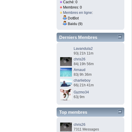
Caché: 0
Membres: 0
Membres en ligne
:
DotBot
Baidu (9)
Derniers Membres
Lavandula2
93j 21h 11m
chris26
84j 19h 56m
Arnaud
83j 9h 36m
charlieboy
66j 21h 41m
Gyzmo34
63j 9m
Top membres
chris26
7311 Messages