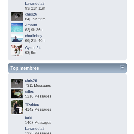
Lavandula2
93j 21h 11m
chris26
84j 19h 56m
Arnaud
83j 9h 36m
charlieboy
66j 21h 40m
Gyzmo34
63j 9m
Top membres
chris26
7311 Messages
gilles
5210 Messages
TDelrieu
4142 Messages
farid
1408 Messages
Lavandula2
1325 Messages