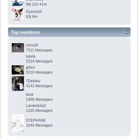
66j 21h 41m
Gyzmo34
63j 9m
Top membres
chris26
7311 Messages
sylvia
5224 Messages
gilles
5210 Messages
TDelrieu
4142 Messages
farid
1408 Messages
Lavandula2
1325 Messages
STEPHANE
1040 Messages