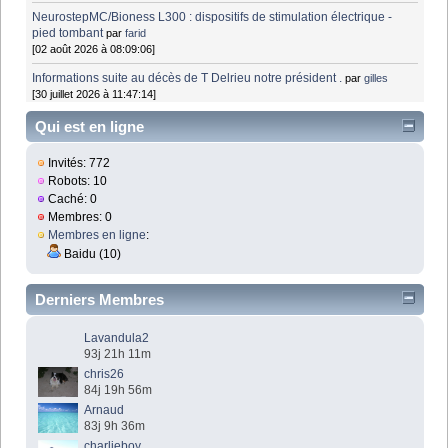
NeurostepMC/Bioness L300 : dispositifs de stimulation électrique -
pied tombant
par
farid
[02 août 2026 à 08:09:06]
Informations suite au décès de T Delrieu notre président .
par
gilles
[30 juillet 2026 à 11:47:14]
Qui est en ligne
Invités: 772
Robots: 10
Caché: 0
Membres: 0
Membres en ligne
:
Baidu (10)
Derniers Membres
Lavandula2
93j 21h 11m
chris26
84j 19h 56m
Arnaud
83j 9h 36m
charlieboy