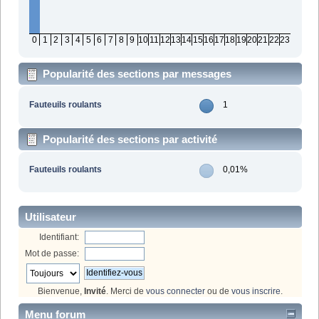
0
1
2
3
4
5
6
7
8
9
10
11
12
13
14
15
16
17
18
19
20
21
22
23
Popularité des sections par messages
Fauteuils roulants
1
Popularité des sections par activité
Fauteuils roulants
0,01%
Utilisateur
Identifiant:
Mot de passe:
Bienvenue,
Invité
. Merci de
vous connecter
ou de
vous inscrire
.
Menu forum