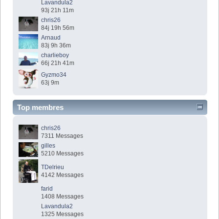
Lavandula2
93j 21h 11m
chris26
84j 19h 56m
Arnaud
83j 9h 36m
charlieboy
66j 21h 41m
Gyzmo34
63j 9m
Top membres
chris26
7311 Messages
gilles
5210 Messages
TDelrieu
4142 Messages
farid
1408 Messages
Lavandula2
1325 Messages