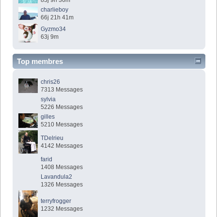
charlieboy
66j 21h 41m
Gyzmo34
63j 9m
Top membres
chris26
7313 Messages
sylvia
5226 Messages
gilles
5210 Messages
TDelrieu
4142 Messages
farid
1408 Messages
Lavandula2
1326 Messages
terryfrogger
1232 Messages