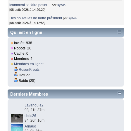
lcomment se faire peser ...
par
sylvia
[08 août 2026 à 14:20:29]
Des nouvelles de notre président
par
sylvia
[08 août 2026 à 14:12:58]
Qui est en ligne
Invités: 938
Robots: 26
Caché: 0
Membres: 1
Membres en ligne
:
RosenKreutz
DotBot
Baidu (25)
Derniers Membres
Lavandula2
93j 21h 37m
chris26
84j 20h 16m
Arnaud
83j 9h 36m