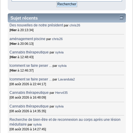
Sujet récents
Des nouvelles de notre président
par
chris26
[
Hier
à 20:13:34]
aménagement piscine
par
chris26
[
Hier
à 20:06:13]
Cannabis thérapeutique
par
sylvia
[
Hier
à 12:48:43]
lcomment se faire peser ...
par
sylvia
[
Hier
à 12:46:37]
lcomment se faire peser ...
par
Lavandula2
[08 août 2026 à 22:44:17]
Cannabis thérapeutique
par
Hervé35
[08 août 2026 à 16:48:09]
Cannabis thérapeutique
par
sylvia
[08 août 2026 à 14:35:35]
Recherche de bien-être et de reconnexion au corps après une lésion
médullaire
par
sylvia
[08 août 2026 à 14:27:45]