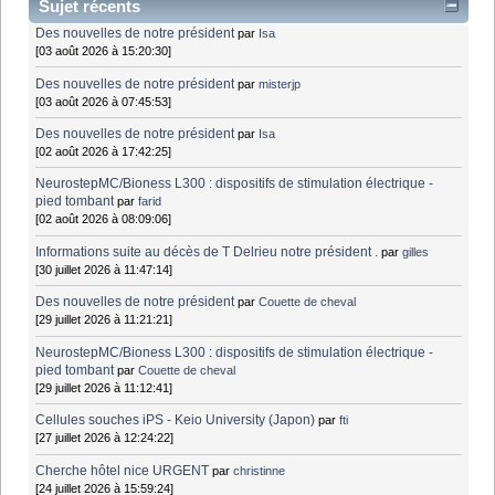
Sujet récents
Des nouvelles de notre président
par
Isa
[03 août 2026 à 15:20:30]
Des nouvelles de notre président
par
misterjp
[03 août 2026 à 07:45:53]
Des nouvelles de notre président
par
Isa
[02 août 2026 à 17:42:25]
NeurostepMC/Bioness L300 : dispositifs de stimulation électrique -
pied tombant
par
farid
[02 août 2026 à 08:09:06]
Informations suite au décès de T Delrieu notre président .
par
gilles
[30 juillet 2026 à 11:47:14]
Des nouvelles de notre président
par
Couette de cheval
[29 juillet 2026 à 11:21:21]
NeurostepMC/Bioness L300 : dispositifs de stimulation électrique -
pied tombant
par
Couette de cheval
[29 juillet 2026 à 11:12:41]
Cellules souches iPS - Keio University (Japon)
par
fti
[27 juillet 2026 à 12:24:22]
Cherche hôtel nice URGENT
par
christinne
[24 juillet 2026 à 15:59:24]