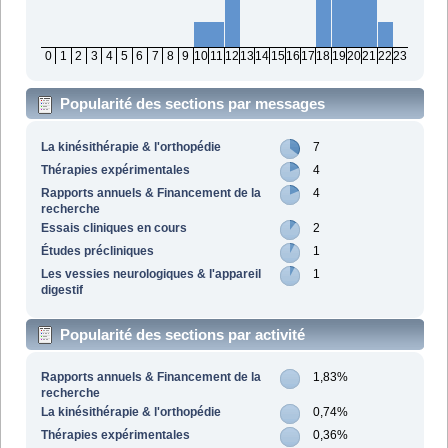
0
1
2
3
4
5
6
7
8
9
10
11
12
13
14
15
16
17
18
19
20
21
22
23
Popularité des sections par messages
La kinésithérapie & l'orthopédie
7
Thérapies expérimentales
4
Rapports annuels & Financement de la
4
recherche
Essais cliniques en cours
2
Études précliniques
1
Les vessies neurologiques & l'appareil
1
digestif
Popularité des sections par activité
Rapports annuels & Financement de la
1,83%
recherche
La kinésithérapie & l'orthopédie
0,74%
Thérapies expérimentales
0,36%