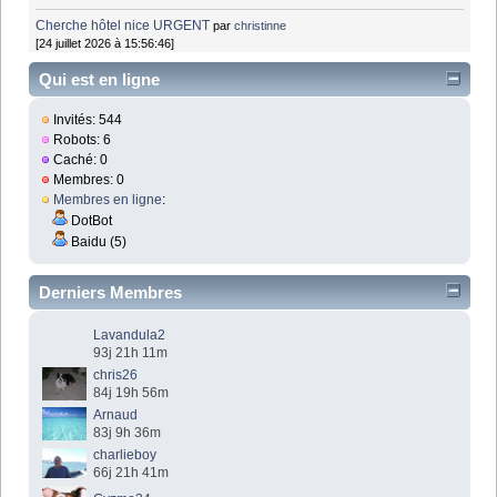
Cherche hôtel nice URGENT
par
christinne
[24 juillet 2026 à 15:56:46]
Qui est en ligne
Invités: 544
Robots: 6
Caché: 0
Membres: 0
Membres en ligne
:
DotBot
Baidu (5)
Derniers Membres
Lavandula2
93j 21h 11m
chris26
84j 19h 56m
Arnaud
83j 9h 36m
charlieboy
66j 21h 41m