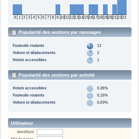
0
1
2
3
4
5
6
7
8
9
10
11
12
13
14
15
16
17
18
19
20
21
22
23
Popularité des sections par messages
Fauteuils roulants
12
Voiture et déplacements
2
Hotels accessibles
1
Popularité des sections par activité
Hotels accessibles
0,36%
Fauteuils roulants
0,16%
Voiture et déplacements
0,03%
Utilisateur
Identifiant: