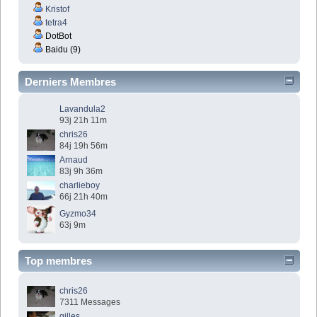
Kristof
tetra4
DotBot
Baidu (9)
Derniers Membres
Lavandula2
93j 21h 11m
chris26
84j 19h 56m
Arnaud
83j 9h 36m
charlieboy
66j 21h 40m
Gyzmo34
63j 9m
Top membres
chris26
7311 Messages
gilles