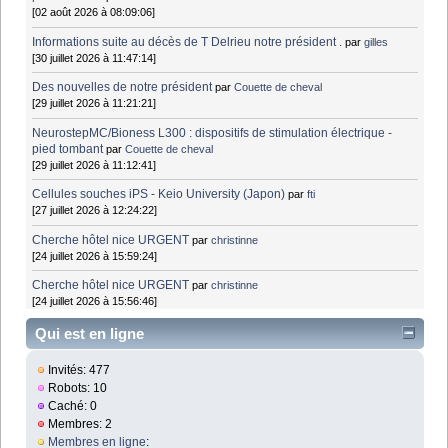
[02 août 2026 à 08:09:06]
Informations suite au décès de T Delrieu notre président .
par
gilles
[30 juillet 2026 à 11:47:14]
Des nouvelles de notre président
par
Couette de cheval
[29 juillet 2026 à 11:21:21]
NeurostepMC/Bioness L300 : dispositifs de stimulation électrique -
pied tombant
par
Couette de cheval
[29 juillet 2026 à 11:12:41]
Cellules souches iPS - Keio University (Japon)
par
fti
[27 juillet 2026 à 12:24:22]
Cherche hôtel nice URGENT
par
christinne
[24 juillet 2026 à 15:59:24]
Cherche hôtel nice URGENT
par
christinne
[24 juillet 2026 à 15:56:46]
Qui est en ligne
Invités: 477
Robots: 10
Caché: 0
Membres: 2
Membres en ligne
: