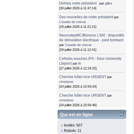
Delrieu notre président .
par
gilles
[30 juillet 2026 à 11:47:14]
Des nouvelles de notre président
par
Couette de cheval
[29 juillet 2026 à 11:21:21]
NeurostepMC/Bioness L300 : dispositifs
de stimulation électrique - pied tombant
par
Couette de cheval
[29 juillet 2026 à 11:12:41]
Cellules souches iPS - Keio University
(Japon)
par
fti
[27 juillet 2026 à 12:24:22]
Cherche hôtel nice URGENT
par
christinne
[24 juillet 2026 à 15:59:24]
Cherche hôtel nice URGENT
par
christinne
[24 juillet 2026 à 15:56:46]
Qui est en ligne
Invités: 507
Robots: 11