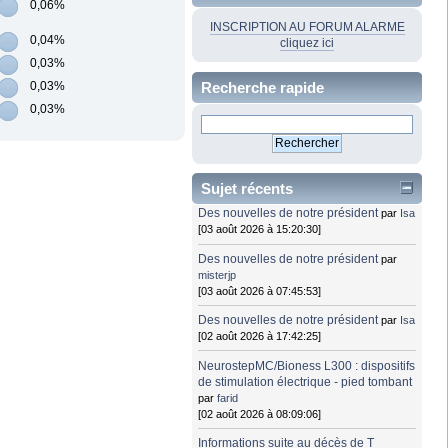
0,06%
INSCRIPTION AU FORUM ALARME
0,04%
cliquez ici
0,03%
Recherche rapide
0,03%
0,03%
Sujet récents
Des nouvelles de notre président
par
Isa
[03 août 2026 à 15:20:30]
Des nouvelles de notre président
par
misterjp
[03 août 2026 à 07:45:53]
Des nouvelles de notre président
par
Isa
[02 août 2026 à 17:42:25]
NeurostepMC/Bioness L300 : dispositifs
de stimulation électrique - pied tombant
par
farid
[02 août 2026 à 08:09:06]
Informations suite au décès de T