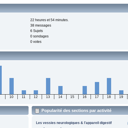
22 heures et 54 minutes.
38 messages
6 Sujets
0 sondages
0 votes
9
10
11
12
13
14
15
16
17
18
19
Popularité des sections par activité
Les vessies neurologiques & l'appareil digestif