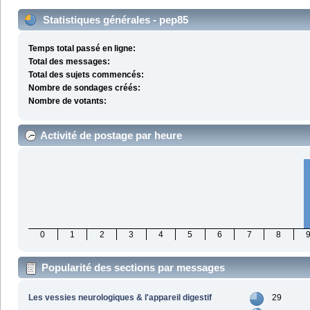
Statistiques générales - pep85
Temps total passé en ligne:
Total des messages:
Total des sujets commencés:
Nombre de sondages créés:
Nombre de votants:
Activité de postage par heure
0
1
2
3
4
5
6
7
8
Popularité des sections par messages
Les vessies neurologiques & l'appareil digestif
29