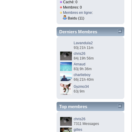
Caché: 0
Membres: 0
Membres en ligne
:
Baidu (11)
Derniers Membres
Lavandula2
93j 21h 11m
chris26
84j 19h 56m
Arnaud
83j 9h 36m
charlieboy
66j 21h 40m
Gyzmo34
63j 9m
Top membres
chris26
7311 Messages
gilles