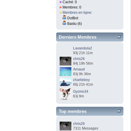
Caché: 0
Membres: 0
Membres en ligne
:
DotBot
Baidu (6)
Derniers Membres
Lavandula2
93j 21h 11m
chris26
84j 19h 56m
Arnaud
83j 9h 36m
charlieboy
66j 21h 41m
Gyzmo34
63j 9m
Top membres
chris26
7311 Messages