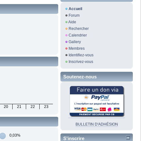
Accueil
Forum
Aide
Rechercher
Calendrier
Gallery
Membres
Identifiez-vous
Inscrivez-vous
Soutenez-nous
20
21
22
23
BULLETIN D'ADHÉSION
0,03%
S'inscrire