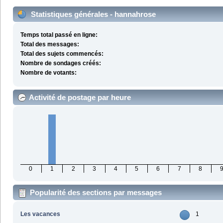
Statistiques générales - hannahrose
Temps total passé en ligne:
Total des messages:
Total des sujets commencés:
Nombre de sondages créés:
Nombre de votants:
Activité de postage par heure
0
1
2
3
4
5
6
7
8
Popularité des sections par messages
Les vacances
1