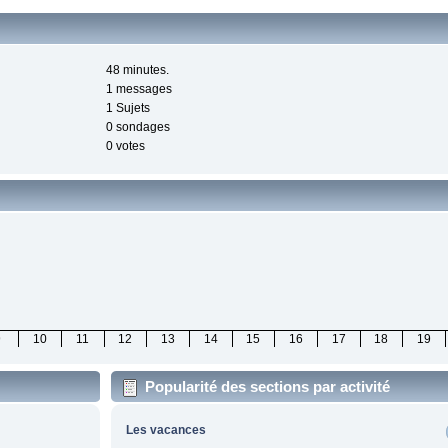
48 minutes.
1 messages
1 Sujets
0 sondages
0 votes
9
10
11
12
13
14
15
16
17
18
19
Popularité des sections par activité
Les vacances