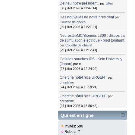
Delrieu notre président .
par
gilles
[30 juillet 2026 à 11:47:14]
Des nouvelles de notre président
par
Couette de cheval
[29 juillet 2026 à 11:21:21]
NeurostepMC/Bioness L300 : dispositifs
de stimulation électrique - pied tombant
par
Couette de cheval
[29 juillet 2026 à 11:12:41]
Cellules souches iPS - Keio University
(Japon)
par
fti
[27 juillet 2026 à 12:24:22]
Cherche hôtel nice URGENT
par
christinne
[24 juillet 2026 à 15:59:24]
Cherche hôtel nice URGENT
par
christinne
[24 juillet 2026 à 15:56:46]
Qui est en ligne
Invités: 590
Robots: 7