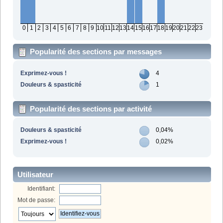
0
1
2
3
4
5
6
7
8
9
10
11
12
13
14
15
16
17
18
19
20
21
22
23
Popularité des sections par messages
Exprimez-vous !
4
Douleurs & spasticité
1
Popularité des sections par activité
Douleurs & spasticité
0,04%
Exprimez-vous !
0,02%
Utilisateur
Identifiant:
Mot de passe: