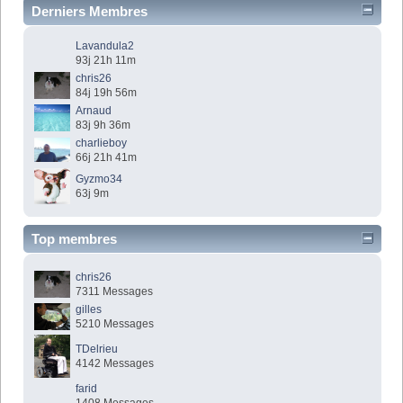
Derniers Membres
Lavandula2
93j 21h 11m
chris26
84j 19h 56m
Arnaud
83j 9h 36m
charlieboy
66j 21h 41m
Gyzmo34
63j 9m
Top membres
chris26
7311 Messages
gilles
5210 Messages
TDelrieu
4142 Messages
farid