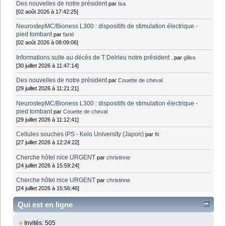
Des nouvelles de notre président
par
Isa
[02 août 2026 à 17:42:25]
NeurostepMC/Bioness L300 : dispositifs de stimulation électrique -
pied tombant
par
farid
[02 août 2026 à 08:09:06]
Informations suite au décès de T Delrieu notre président .
par
gilles
[30 juillet 2026 à 11:47:14]
Des nouvelles de notre président
par
Couette de cheval
[29 juillet 2026 à 11:21:21]
NeurostepMC/Bioness L300 : dispositifs de stimulation électrique -
pied tombant
par
Couette de cheval
[29 juillet 2026 à 11:12:41]
Cellules souches iPS - Keio University (Japon)
par
fti
[27 juillet 2026 à 12:24:22]
Cherche hôtel nice URGENT
par
christinne
[24 juillet 2026 à 15:59:24]
Cherche hôtel nice URGENT
par
christinne
[24 juillet 2026 à 15:56:46]
Qui est en ligne
Invités: 505