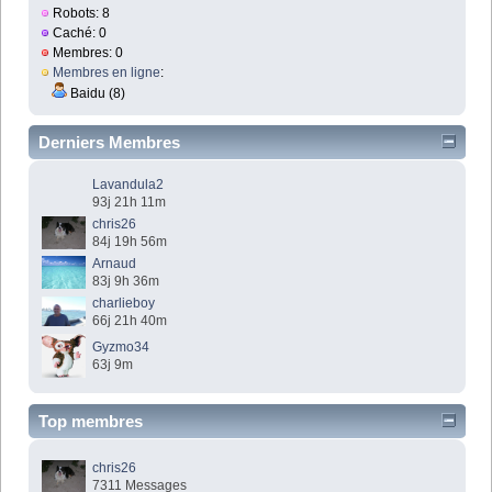
Robots: 8
Caché: 0
Membres: 0
Membres en ligne
:
Baidu (8)
Derniers Membres
Lavandula2
93j 21h 11m
chris26
84j 19h 56m
Arnaud
83j 9h 36m
charlieboy
66j 21h 40m
Gyzmo34
63j 9m
Top membres
chris26
7311 Messages