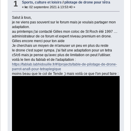
1
Sports, culture et loisirs
/
pilotage de drone pour tétra
«
le:
02 septembre 2021 à 13:53:40 »
Salut à tous,
je ne viens pas souvent sur le forum mais je voulais partager mon
adaptation.
au printemps j'ai contacté Gilles mon coloc de St Roch été 1997 ....
administrateur de ce forum et expert niveau premium en drone.
Gilles encore merci pour ton aide
Je cherchais un moyen de m'amuser un peu en plus du reste
le drone c'est super sympa. j'ai fait une adaptation pour un tetra
c5/c6 mais je pense qu'avec plus de limitation on peut l'utiliser.
voilà le lien du fablab et de l'adaptation :
https://fablab.labhidouille.fr/#!/projects/table-de-pilotage-de-drone-
parrot-anafi-pour-tetraplegique
moins beau que le col de Tende ;) mais voilà ce que l'on peut faire :