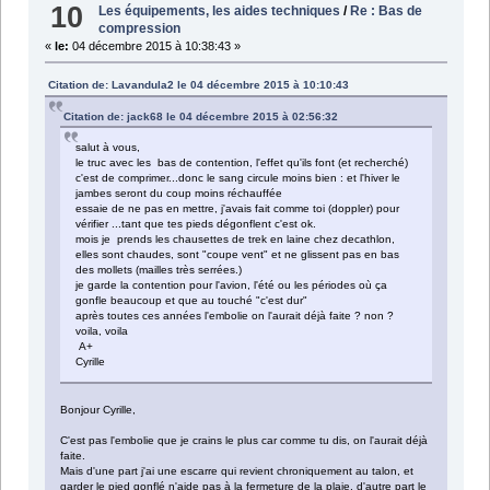
10
Les équipements, les aides techniques
/
Re : Bas de
compression
«
le:
04 décembre 2015 à 10:38:43 »
Citation de: Lavandula2 le 04 décembre 2015 à 10:10:43
Citation de: jack68 le 04 décembre 2015 à 02:56:32
salut à vous,
le truc avec les bas de contention, l'effet qu'ils font (et recherché)
c'est de comprimer...donc le sang circule moins bien : et l'hiver le
jambes seront du coup moins réchauffée
essaie de ne pas en mettre, j'avais fait comme toi (doppler) pour
vérifier ...tant que tes pieds dégonflent c'est ok.
mois je prends les chausettes de trek en laine chez decathlon,
elles sont chaudes, sont "coupe vent" et ne glissent pas en bas
des mollets (mailles très serrées.)
je garde la contention pour l'avion, l'été ou les périodes où ça
gonfle beaucoup et que au touché "c'est dur"
après toutes ces années l'embolie on l'aurait déjà faite ? non ?
voila, voila
A+
Cyrille
Bonjour Cyrille,
C'est pas l'embolie que je crains le plus car comme tu dis, on l'aurait déjà
faite.
Mais d'une part j'ai une escarre qui revient chroniquement au talon, et
garder le pied gonflé n'aide pas à la fermeture de la plaie, d'autre part le