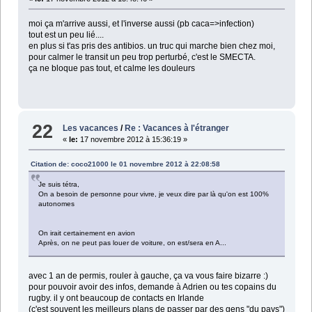
moi ça m'arrive aussi, et l'inverse aussi (pb caca=>infection)
tout est un peu lié....
en plus si t'as pris des antibios. un truc qui marche bien chez moi,
pour calmer le transit un peu trop perturbé, c'est le SMECTA.
ça ne bloque pas tout, et calme les douleurs
22
Les vacances
/
Re : Vacances à l'étranger
«
le:
17 novembre 2012 à 15:36:19 »
Citation de: coco21000 le 01 novembre 2012 à 22:08:58
Je suis tétra,
On a besoin de personne pour vivre, je veux dire par là qu'on est 100%
autonomes
On irait certainement en avion
Après, on ne peut pas louer de voiture, on est/sera en A...
avec 1 an de permis, rouler à gauche, ça va vous faire bizarre :)
pour pouvoir avoir des infos, demande à Adrien ou tes copains du
rugby. il y ont beaucoup de contacts en Irlande
(c'est souvent les meilleurs plans de passer par des gens "du pays")