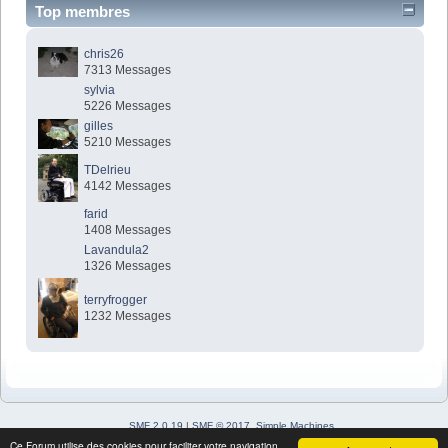
Top membres
chris26
7313 Messages
sylvia
5226 Messages
gilles
5210 Messages
TDelrieu
4142 Messages
farid
1408 Messages
Lavandula2
1326 Messages
terryfrogger
1232 Messages
SMF 2.0.19
|
SMF © 2017
,
Simple Machines
Simple Audio Video Embedder
Ce Forum utilise des cookies pour faciliter votre navigation.