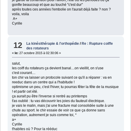
gonfle beaucoup et que au touché "c'est dur"
après toutes ces années l'embolie on l'aurait déjà faite ? non ?
voila, voila
A+
Cyrille
12
La kinésithérapie & l'orthopédie
/
Re : Rupture coiffe
des rotateurs
«
le:
27 octobre 2015 à 02:30:06 »
salut,
les coiff du rotateurs ça devient banal....on vieillit, on s'use
c'est courant....
ton chir va laisser un protocole suivant ce qu'il a réparer : va en
reeduc dans un centre qui a l'habitude !
optimisme un peu, c'est l'hiver, tu pourras fêter la fête de la musique
! et partir cet été.
ça aurait pu être l'inverse si rentré au printemps
t'as oublié : tu vas découvrir les joies du fauteuil électrique.
je vais le malin, mais j'ai une fracture mal consolidée suite à une
chute au sport. le chir essaie de voir ce que ça donne sans
opération, autrement je suis comme toi, *
a+
Cyrille
t'habites où ? Pour la rééduc