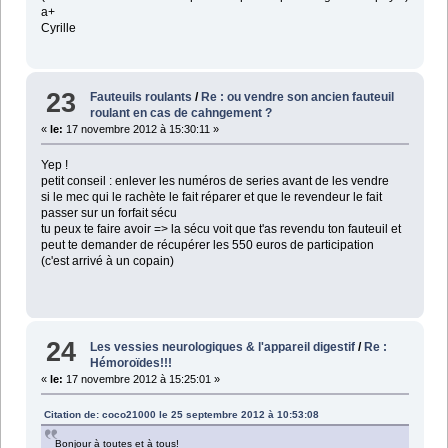
a+
Cyrille
23
Fauteuils roulants
/
Re : ou vendre son ancien fauteuil
roulant en cas de cahngement ?
«
le:
17 novembre 2012 à 15:30:11 »
Yep !
petit conseil : enlever les numéros de series avant de les vendre
si le mec qui le rachète le fait réparer et que le revendeur le fait
passer sur un forfait sécu
tu peux te faire avoir => la sécu voit que t'as revendu ton fauteuil et
peut te demander de récupérer les 550 euros de participation
(c'est arrivé à un copain)
24
Les vessies neurologiques & l'appareil digestif
/
Re :
Hémoroïdes!!!
«
le:
17 novembre 2012 à 15:25:01 »
Citation de: coco21000 le 25 septembre 2012 à 10:53:08
Bonjour à toutes et à tous!