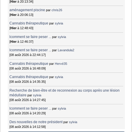
[
Hier
à 20:13:34]
aménagement piscine
par
chris26
[
Hier
à 20:06:13]
Cannabis thérapeutique
par
sylvia
[
Hier
à 12:48:43]
lcomment se faire peser ...
par
sylvia
[
Hier
à 12:46:37]
lcomment se faire peser ...
par
Lavandula2
[08 août 2026 à 22:44:17]
Cannabis thérapeutique
par
Hervé35
[08 août 2026 à 16:48:09]
Cannabis thérapeutique
par
sylvia
[08 août 2026 à 14:35:35]
Recherche de bien-être et de reconnexion au corps après une lésion
médullaire
par
sylvia
[08 août 2026 à 14:27:45]
lcomment se faire peser ...
par
sylvia
[08 août 2026 à 14:20:29]
Des nouvelles de notre président
par
sylvia
[08 août 2026 à 14:12:58]