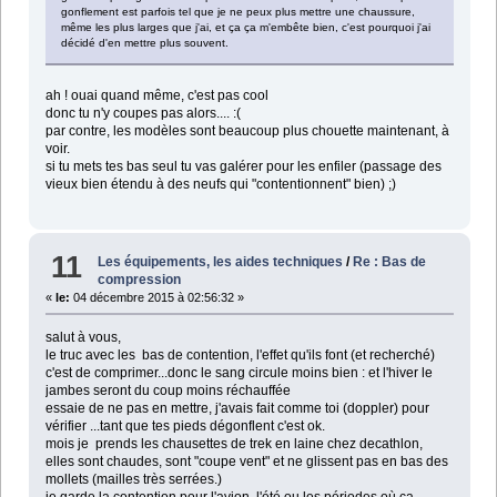
gonflement est parfois tel que je ne peux plus mettre une chaussure,
même les plus larges que j'ai, et ça ça m'embête bien, c'est pourquoi j'ai
décidé d'en mettre plus souvent.
ah ! ouai quand même, c'est pas cool
donc tu n'y coupes pas alors.... :(
par contre, les modèles sont beaucoup plus chouette maintenant, à
voir.
si tu mets tes bas seul tu vas galérer pour les enfiler (passage des
vieux bien étendu à des neufs qui "contentionnent" bien) ;)
11
Les équipements, les aides techniques
/
Re : Bas de
compression
«
le:
04 décembre 2015 à 02:56:32 »
salut à vous,
le truc avec les bas de contention, l'effet qu'ils font (et recherché)
c'est de comprimer...donc le sang circule moins bien : et l'hiver le
jambes seront du coup moins réchauffée
essaie de ne pas en mettre, j'avais fait comme toi (doppler) pour
vérifier ...tant que tes pieds dégonflent c'est ok.
mois je prends les chausettes de trek en laine chez decathlon,
elles sont chaudes, sont "coupe vent" et ne glissent pas en bas des
mollets (mailles très serrées.)
je garde la contention pour l'avion, l'été ou les périodes où ça