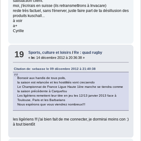
satisfaction client.
moi, j'écrirais en suisse (ils retransmettrons à Invacare)
reste très factuel, sans t'énerver, juste faire part de ta désillusion des
produits kuschall...
à voir
a+
Cyrille
19
Sports, culture et loisirs
/
Re : quad rugby
«
le:
14 décembre 2012 à 20:36:38 »
Citation de: sebasse le 09 décembre 2012 à 21:40:38
Bonsoir aux handis de tous poils,
la saison est relancée et les hostilités vont crecsendo
Le Championnat de France Ligue Haute 1ère manche se tiendra comme
la saison précédente à Carquefou
Les ligériens remettent leur titre en jeu les 12/13 janvier 2013 face à
Toulouse, Paris et les Barbarians
Nous espérons que vous viendrez nombreux!!!
les ligériens !!! j'ai bien fait de me connecter, je dormirai moins con :)
à tout bientôt