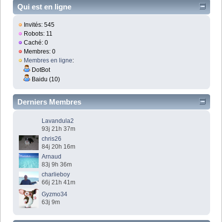
Qui est en ligne
Invités: 545
Robots: 11
Caché: 0
Membres: 0
Membres en ligne
:
DotBot
Baidu (10)
Derniers Membres
Lavandula2
93j 21h 37m
chris26
84j 20h 16m
Arnaud
83j 9h 36m
charlieboy
66j 21h 41m
Gyzmo34
63j 9m