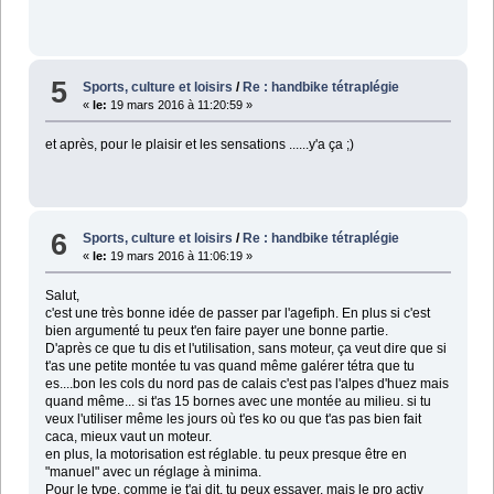
5
Sports, culture et loisirs
/
Re : handbike tétraplégie
«
le:
19 mars 2016 à 11:20:59 »
et après, pour le plaisir et les sensations ......y'a ça ;)
6
Sports, culture et loisirs
/
Re : handbike tétraplégie
«
le:
19 mars 2016 à 11:06:19 »
Salut,
c'est une très bonne idée de passer par l'agefiph. En plus si c'est
bien argumenté tu peux t'en faire payer une bonne partie.
D'après ce que tu dis et l'utilisation, sans moteur, ça veut dire que si
t'as une petite montée tu vas quand même galérer tétra que tu
es....bon les cols du nord pas de calais c'est pas l'alpes d'huez mais
quand même... si t'as 15 bornes avec une montée au milieu. si tu
veux l'utiliser même les jours où t'es ko ou que t'as pas bien fait
caca, mieux vaut un moteur.
en plus, la motorisation est réglable. tu peux presque être en
"manuel" avec un réglage à minima.
Pour le type, comme je t'ai dit, tu peux essayer, mais le pro activ