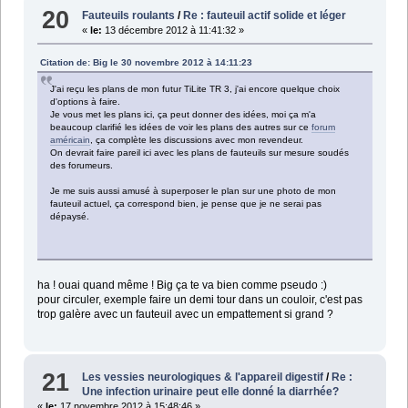
20
Fauteuils roulants
/
Re : fauteuil actif solide et léger
«
le:
13 décembre 2012 à 11:41:32 »
Citation de: Big le 30 novembre 2012 à 14:11:23
J'ai reçu les plans de mon futur TiLite TR 3, j'ai encore quelque choix
d'options à faire.
Je vous met les plans ici, ça peut donner des idées, moi ça m'a
beaucoup clarifié les idées de voir les plans des autres sur ce
forum
américain
, ça complète les discussions avec mon revendeur.
On devrait faire pareil ici avec les plans de fauteuils sur mesure soudés
des forumeurs.
Je me suis aussi amusé à superposer le plan sur une photo de mon
fauteuil actuel, ça correspond bien, je pense que je ne serai pas
dépaysé.
ha ! ouai quand même ! Big ça te va bien comme pseudo :)
pour circuler, exemple faire un demi tour dans un couloir, c'est pas
trop galère avec un fauteuil avec un empattement si grand ?
21
Les vessies neurologiques & l'appareil digestif
/
Re :
Une infection urinaire peut elle donné la diarrhée?
«
le:
17 novembre 2012 à 15:48:46 »