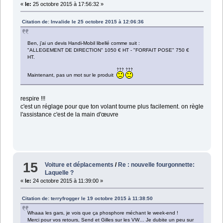
«
le:
25 octobre 2015 à 17:56:32 »
Citation de: Invalide le 25 octobre 2015 à 12:06:36
Ben, j'ai un devis Handi-Mobil libellé comme suit :
"ALLEGEMENT DE DIRECTION" 1050 € HT - "FORFAIT POSE" 750 €
HT.
Maintenant, pas un mot sur le produit
respire !!!
c'est un réglage pour que ton volant tourne plus facilement. on règle
l'assistance c'est de la main d'œuvre
15
Voiture et déplacements
/
Re : nouvelle fourgonnette:
Laquelle ?
«
le:
24 octobre 2015 à 11:39:00 »
Citation de: terryfrogger le 19 octobre 2015 à 11:38:50
Whaaa les gars, je vois que ça phosphore méchant le week-end !
Merci pour vos retours, Send et Gilles sur les VW… Je dubite un peu sur