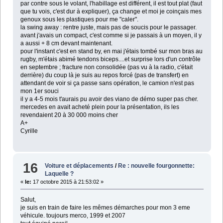
par contre sous le volant, l'habillage est différent, il est tout plat (faut
que tu vois, c'est dur à expliquer), ça change et moi je coinçais mes
genoux sous les plastiques pour me "caler".
la swing away : rentre juste, mais pas de soucis pour le passager.
avant j'avais un compact, c'est comme si je passais à un moyen, il y
a aussi + 8 cm devant maintenant.
pour l'instant c'est en stand by, en mai j'étais tombé sur mon bras au
rugby, m'étais abimé tendons biceps....et surprise lors d'un contrôle
en septembre ; fracture non consolidée (pas vu à la radio, c'était
derrière) du coup là je suis au repos forcé (pas de transfert) en
attendant de voir si ça passe sans opération, le camion n'est pas
mon 1er souci
il y a 4-5 mois t'aurais pu avoir des viano de démo super pas cher.
mercedes en avait acheté plein pour la présentation, ils les
revendaient 20 à 30 000 moins cher
A+
Cyrille
16
Voiture et déplacements
/
Re : nouvelle fourgonnette:
Laquelle ?
«
le:
17 octobre 2015 à 21:53:02 »
Salut,
je suis en train de faire les mêmes démarches pour mon 3 eme
véhicule. toujours merco, 1999 et 2007