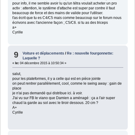
pour info, il me semble avoir lu qu'un tétra voulait acheter un pro
activ : attention, le système d'attache est super par contre il faut
beaucoup de force et des mains de valide pour l'utiliser.
t'as écrit que tu es C4/C5 mais comme beaucoup sur le forum nous
écrivons avec l'ancienne façon ; C5/C6. si tu as des triceps
a+
Cyrille
9
Voiture et déplacements
/
Re : nouvelle fourgonnette:
Laquelle ?
«
le:
04 décembre 2015 à 10:50:34 »
salut,
pour les plateformes, il y a celle qui est en pièce jointe
on peut rentrer parallèlement, cool, comme le swing away : gain de
place
je n'ai pas demandé qui distribue ici. à voir.
J'ai vu sur FB le viano que Damien a aménagé : ça a l'air super
chaud la garde au sol avec le tiroir dessous. 20 cm ?
A+
Cyrille