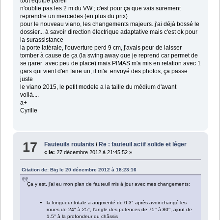
tout équipé pareil
n'oublie pas les 2 m du VW ; c'est pour ça que vais surement
reprendre un mercedes (en plus du prix)
pour le nouveau viano, les changements majeurs. j'ai déjà bossé le
dossier... à savoir direction électrique adaptative mais c'est ok pour
la surassistance
la porte latérale, l'ouverture perd 9 cm, j'avais peur de laisser
tomber à cause de ça (la swing away que je reprend car permet de
se garer avec peu de place) mais PIMAS m'a mis en relation avec 1
gars qui vient d'en faire un, il m'a envoyé des photos, ça passe
juste
le viano 2015, le petit modele a la taille du médium d'avant
voilà....
a+
Cyrille
17
Fauteuils roulants
/
Re : fauteuil actif solide et léger
«
le:
27 décembre 2012 à 21:45:52 »
Citation de: Big le 20 décembre 2012 à 18:23:16
Ça y est, j'ai eu mon plan de fauteuil mis à jour avec mes changements:
la longueur totale a augmenté de 0.3" après avoir changé les
roues de 24" à 25", l'angle des potences de 75° à 80°, ajout de
1.5" à la profondeur du châssis