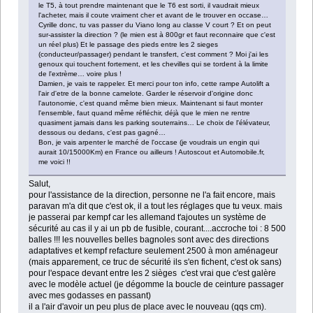
le T5, à tout prendre maintenant que le T6 est sorti, il vaudrait mieux
l'acheter, mais il coute vraiment cher et avant de le trouver en occase…
Cyrille donc, tu vas passer du Viano long au classe V court ? Et on peut
sur-assister la direction ? (le mien est à 800gr et faut reconnaire que c'est
un réel plus) Et le passage des pieds entre les 2 sieges
(conducteur/passager) pendant le transfert, c'est comment ? Moi j'ai les
genoux qui touchent fortement, et les chevilles qui se tordent à la limite
de l'extrème… voire plus !
Damien, je vais te rappeler. Et merci pour ton info, cette rampe Autolift a
l'air d'etre de la bonne camelote. Garder le réservoir d'origine donc
l'autonomie, c'est quand même bien mieux. Maintenant si faut monter
l'ensemble, faut quand même réfléchir, déjà que le mien ne rentre
quasiment jamais dans les parking souterrains… Le choix de l'élévateur,
dessous ou dedans, c'est pas gagné…
Bon, je vais arpenter le marché de l'occase (je voudrais un engin qui
aurait 10/15000Km) en France ou ailleurs ! Autoscout et Automobile.fr,
me voici !!
Salut,
pour l'assistance de la direction, personne ne l'a fait encore, mais
paravan m'a dit que c'est ok, il a tout les réglages que tu veux. mais
je passerai par kempf car les allemand t'ajoutes un système de
sécurité au cas il y ai un pb de fusible, courant....accroche toi : 8 500
balles !!! les nouvelles belles bagnoles sont avec des directions
adaptatives et kempf refacture seulement 2500 à mon aménageur
(mais apparement, ce truc de sécurité ils s'en fichent, c'est ok sans)
pour l'espace devant entre les 2 sièges c'est vrai que c'est galère
avec le modèle actuel (je dégomme la boucle de ceinture passager
avec mes godasses en passant)
il a l'air d'avoir un peu plus de place avec le nouveau (qqs cm).