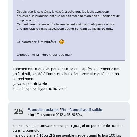
Depuis que je suis tétra, je vais à la selle tous les jours avec deux
éductyles, le probleme est que j'ai pas mal d'hémoroïdes qui saignent de
temps à autre.
Ce matin une grosse a dû claquer, sa saignait pas mal ( pas non plus
une hémoragie ) mais assez pour gouter pendant au moins 10 min..
Ca commence à m'inquiéter..
Quelqu'un vit la même chose que moi?
franchement, mon avis perso, si a 18 ans après seulement 2 ans
en fauteuil, t'as déjà l'anus en choux fleur, consulte et règle le pb
correctement
ça va te pourrir la vie
tu ne fais pas d'hyper-reflictivité?
25
Fauteuils roulants
/
Re : fauteuil actif solide
«
le:
17 novembre 2012 à 15:20:50 »
tu as raison, le hurricane est un peu gros, et un peu difficile rentrer
dans la bagnole
mais du titane (TR ou ZR) me semble risqué quand tu fais 100 kg,