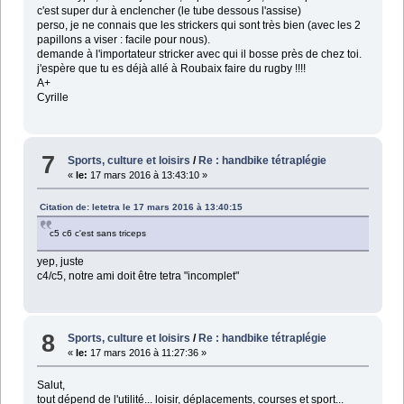
c'est super dur à enclencher (le tube dessous l'assise)
perso, je ne connais que les strickers qui sont très bien (avec les 2
papillons a viser : facile pour nous).
demande à l'importateur stricker avec qui il bosse près de chez toi.
j'espère que tu es déjà allé à Roubaix faire du rugby !!!!
A+
Cyrille
7
Sports, culture et loisirs
/
Re : handbike tétraplégie
«
le:
17 mars 2016 à 13:43:10 »
Citation de: letetra le 17 mars 2016 à 13:40:15
c5 c6 c'est sans triceps
yep, juste
c4/c5, notre ami doit être tetra "incomplet"
8
Sports, culture et loisirs
/
Re : handbike tétraplégie
«
le:
17 mars 2016 à 11:27:36 »
Salut,
tout dépend de l'utilité... loisir, déplacements, courses et sport...