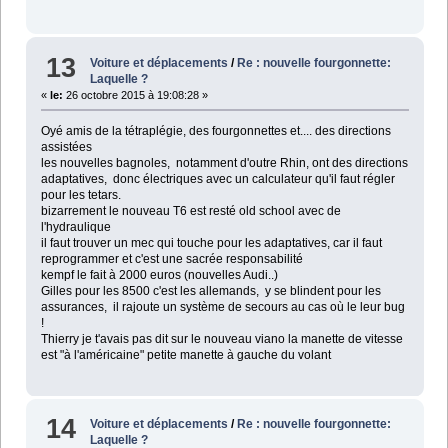
13
Voiture et déplacements
/
Re : nouvelle fourgonnette:
Laquelle ?
«
le:
26 octobre 2015 à 19:08:28 »
Oyé amis de la tétraplégie, des fourgonnettes et.... des directions
assistées
les nouvelles bagnoles, notamment d'outre Rhin, ont des directions
adaptatives, donc électriques avec un calculateur qu'il faut régler
pour les tetars.
bizarrement le nouveau T6 est resté old school avec de
l'hydraulique
il faut trouver un mec qui touche pour les adaptatives, car il faut
reprogrammer et c'est une sacrée responsabilité
kempf le fait à 2000 euros (nouvelles Audi..)
Gilles pour les 8500 c'est les allemands, y se blindent pour les
assurances, il rajoute un système de secours au cas où le leur bug
!
Thierry je t'avais pas dit sur le nouveau viano la manette de vitesse
est "à l'américaine" petite manette à gauche du volant
14
Voiture et déplacements
/
Re : nouvelle fourgonnette:
Laquelle ?