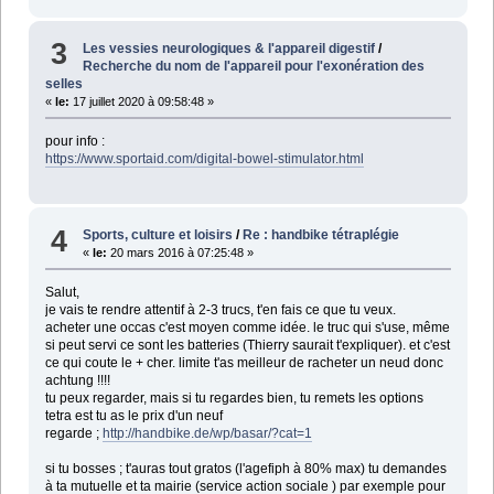
3
Les vessies neurologiques & l'appareil digestif
/
Recherche du nom de l'appareil pour l'exonération des
selles
«
le:
17 juillet 2020 à 09:58:48 »
pour info :
https://www.sportaid.com/digital-bowel-stimulator.html
4
Sports, culture et loisirs
/
Re : handbike tétraplégie
«
le:
20 mars 2016 à 07:25:48 »
Salut,
je vais te rendre attentif à 2-3 trucs, t'en fais ce que tu veux.
acheter une occas c'est moyen comme idée. le truc qui s'use, même
si peut servi ce sont les batteries (Thierry saurait t'expliquer). et c'est
ce qui coute le + cher. limite t'as meilleur de racheter un neud donc
achtung !!!!
tu peux regarder, mais si tu regardes bien, tu remets les options
tetra est tu as le prix d'un neuf
regarde ;
http://handbike.de/wp/basar/?cat=1
si tu bosses ; t'auras tout gratos (l'agefiph à 80% max) tu demandes
à ta mutuelle et ta mairie (service action sociale ) par exemple pour