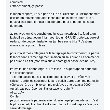
compléter.
et franchement, ça passe.
la mdph et cpam, il n"y a pas de LPPR , c'est chaud...et franchement
utiliser ton "enveloppe" aide technique de la mdph, alors que tu
peux utiliser l'agefiph (car indispenable pour le boulot) ce serait
dommage.
autre, avec ton vélo couché que tu veux motoriser; il te faudra un
fauteuil au départ et un à l'arrivée. (ou un GRAND porte bagage) et
es-tu sur de pouvoir installer tes jambes sur le bike ? c'est une
mince affaire pour un tétra.
pour info et mes collègues te la tétraplégie te confirmeront je pense.
te lancer dans l'aménagement maison, tu sais quand ça commence
pas quand ça fini (mon vélo sur la photo j'y ai passé des heures)
trouve toi une bonne ergo, qui te fasse un super rapport pour que
ton dossier passe.
Te prend pas la tête si tu as l'opportunité d'avoir un vélo type
stricker. garde tes sous pour te faire plaisir après...comme par ex ton
vélo couché, ou un bike comme moi.(avec une occas à 2000)
Au fait, t'as pas répondu : t'as essayé le rugby ?
Allez ....A+
Cyrille
ps ; commence la paperasserie ; dossier agefiph maintenant, c'est
le plus long et plus chiant autrement t'aura ton vélo après l'été ;) ce
serait dommage