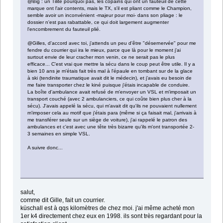
@Big : un Tilite pourquoi pas, les copains qui ont un fauteuil de cette
marque ont l'air contents, mais le TX, s'il est pliant comme le Champion,
semble avoir un inconvénient -majeur pour moi- dans son pliage : le
dossier n'est pas rabattable, ce qui doit largement augmenter
l'encombrement du fauteuil plié.
@Gilles, d'accord avec toi, j'attends un peu d'être "désernervée" pour me
fendre du courrier qui ira le mieux, parce que là pour le moment j'ai
surtout envie de leur cracher mon venin, ce ne serait pas le plus
efficace... C'est vrai que mettre la sécu dans le coup peut être utile. Il y a
bien 10 ans je m'étais fait très mal à l'épaule en tombant sur de la glace
à ski (tendinite traumatique avait dit le médecin), et j'avais eu besoin de
me faire transporter chez le kiné puisque j'étais incapable de conduire.
La boîte d'ambulance avait refusé de m'envoyer un VSL et m'imposait un
transport couché (avec 2 ambulanciers, ce qui coûte bien plus cher à la
sécu). J'avais appelé la sécu, qui m'avait dit qu'ils ne pouvaient nullement
m'imposer cela au motif que j'étais para (même si ça faisait mal, j'arrivais à
me transférer seule sur un siège de voiture), j'ai rappelé le patron des
ambulances et c'est avec une tête très bizarre qu'ils m'ont transportée 2-
3 semaines en simple VSL.
A suivre donc...
salut,
comme dit Gille, fait un courrier.
küschall est à qqs kilomètres de chez moi. j'ai même acheté mon
1er k4 directement chez eux en 1998. ils sont très regardant pour la