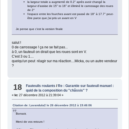
la largeur totale a augmenté de 0.2" après avoir changé la
largeur d'assise de 15" to 16" et éliminé le carrossage des roues
de 2°
l'espace entre les fourches avant est passé de 18" à 17.7" peut-
être parce que j'ai pris un avant en V
Je pense que c'est la version finale
salut !
0 de carrossage ! ça ne se fait pas...
à 0, un fauteuil on dirait que les roues sont en V.
C'est 3 ou 1....
quelqu'un peut réagir sur ma réaction....Micka, ou un autre vendeur
?
18
Fauteuils roulants
/
Re : Garantie sur fauteuil manuel :
quid de la composition du "châssis" ?
«
le:
27 décembre 2012 à 21:39:04 »
Citation de: Lavandula2 le 26 décembre 2012 à 19:46:06
Bonsoir,
Merci de vos retours !