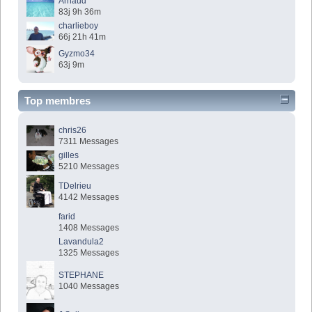
Arnaud
83j 9h 36m
charlieboy
66j 21h 41m
Gyzmo34
63j 9m
Top membres
chris26
7311 Messages
gilles
5210 Messages
TDelrieu
4142 Messages
farid
1408 Messages
Lavandula2
1325 Messages
STEPHANE
1040 Messages