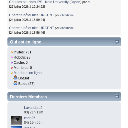
Cellules souches iPS - Keio University (Japon)
par
fti
[27 juillet 2026 à 12:24:22]
Cherche hôtel nice URGENT
par
christinne
[24 juillet 2026 à 15:59:24]
Cherche hôtel nice URGENT
par
christinne
[24 juillet 2026 à 15:56:46]
Qui est en ligne
Invités: 731
Robots: 28
Caché: 0
Membres: 0
Membres en ligne
:
DotBot
Baidu (27)
Derniers Membres
Lavandula2
93j 21h 11m
chris26
84j 19h 56m