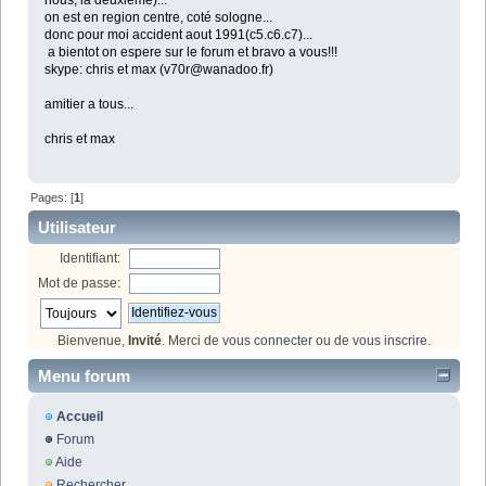
on est en region centre, coté sologne...
donc pour moi accident aout 1991(c5.c6.c7)...
a bientot on espere sur le forum et bravo a vous!!!
skype: chris et max (v70r@wanadoo.fr)
amitier a tous...
chris et max
Pages: [
1
]
Utilisateur
Identifiant:
Mot de passe:
Bienvenue,
Invité
. Merci de
vous connecter
ou de
vous inscrire
.
Menu forum
Accueil
Forum
Aide
Rechercher