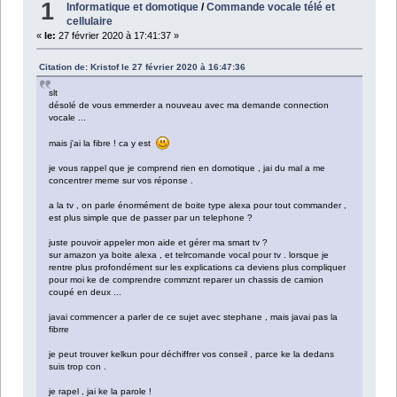
1
Informatique et domotique
/
Commande vocale télé et
cellulaire
«
le:
27 février 2020 à 17:41:37 »
Citation de: Kristof le 27 février 2020 à 16:47:36
slt
désolé de vous emmerder a nouveau avec ma demande connection
vocale ...
mais j'ai la fibre ! ca y est
je vous rappel que je comprend rien en domotique , jai du mal a me
concentrer meme sur vos réponse .
a la tv , on parle énormément de boite type alexa pour tout commander ,
est plus simple que de passer par un telephone ?
juste pouvoir appeler mon aide et gérer ma smart tv ?
sur amazon ya boite alexa , et telrcomande vocal pour tv . lorsque je
rentre plus profondément sur les explications ca deviens plus compliquer
pour moi ke de comprendre commznt reparer un chassis de camion
coupé en deux ...
javai commencer a parler de ce sujet avec stephane , mais javai pas la
fibrre
je peut trouver kelkun pour déchiffrer vos conseil , parce ke la dedans
suis trop con .
je rapel , jai ke la parole !