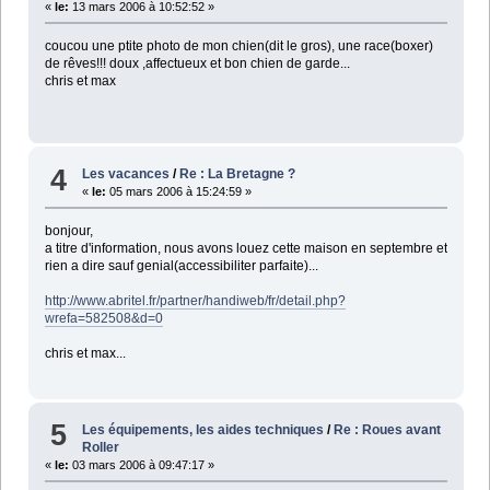
«
le:
13 mars 2006 à 10:52:52 »
coucou une ptite photo de mon chien(dit le gros), une race(boxer)
de rêves!!! doux ,affectueux et bon chien de garde...
chris et max
4
Les vacances
/
Re : La Bretagne ?
«
le:
05 mars 2006 à 15:24:59 »
bonjour,
a titre d'information, nous avons louez cette maison en septembre et
rien a dire sauf genial(accessibiliter parfaite)...
http://www.abritel.fr/partner/handiweb/fr/detail.php?
wrefa=582508&d=0
chris et max...
5
Les équipements, les aides techniques
/
Re : Roues avant
Roller
«
le:
03 mars 2006 à 09:47:17 »