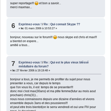
super reportage!!!
et bon a savoir...
merci maxmax...
6
Exprimez-vous !
/
Re : Qui connait Skype ??
«
le:
01 mars 2006 à 10:53:27 »
bonjour, nouveau sur le forum!!!
nous skype est chris et max!!!
a bientot on espere...
amitié a tous...
7
Exprimez-vous !
/
Re : Qui est le plus vieux bléssé
médullaire du forum?
«
le:
27 février 2006 à 19:19:48 »
bonjour a tous, je me permets de profiter du sujet pour nous
presenter a vous, car depuis le temps
que l'on vous lis, il est temps de se presenter!!!
donc moi c'est max(30ans) et ma ptite femme(futur au mois aout
prochain) chris(31)...
nous nous connaissons depuis une dizaine d'années et vivons
ensemble depuis 3ans et des poussieres!!!
et peut etre trois bientot(on le serra vendredi et oui une FIV pour
nous, la deuxieme)...