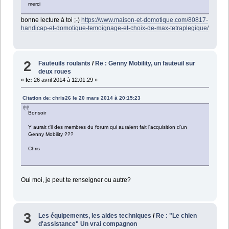
merci
bonne lecture à toi ;-)
https://www.maison-et-domotique.com/80817-
handicap-et-domotique-temoignage-et-choix-de-max-tetraplegique/
2
Fauteuils roulants
/
Re : Genny Mobility, un fauteuil sur
deux roues
«
le:
26 avril 2014 à 12:01:29 »
Citation de: chris26 le 20 mars 2014 à 20:15:23
Bonsoir
Y aurait t'il des membres du forum qui auraient fait l'acquisition d'un
Genny Mobility ???
Chris
Oui moi, je peut te renseigner ou autre?
3
Les équipements, les aides techniques
/
Re : "Le chien
d'assistance" Un vrai compagnon