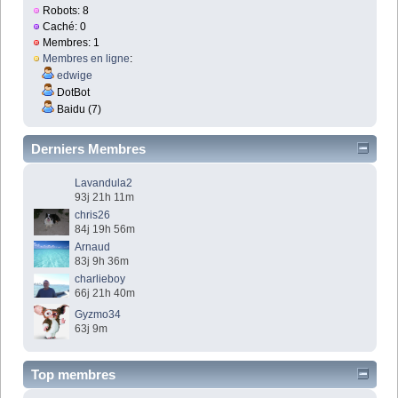
Robots: 8
Caché: 0
Membres: 1
Membres en ligne
:
edwige
DotBot
Baidu (7)
Derniers Membres
Lavandula2
93j 21h 11m
chris26
84j 19h 56m
Arnaud
83j 9h 36m
charlieboy
66j 21h 40m
Gyzmo34
63j 9m
Top membres