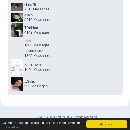
chris26
7311 Messages
gilles
5210 Messages
TDelrieu
4142 Messages
farid
1408 Messages
Lavandula2
1325 Messages
STEPHANE
1040 Messages
J.Solis
999 Messages
SMF 2.0.19
|
SMF © 2017
,
Simple Machines
Simple Audio Video Embedder
Ce Forum utilise des cookies pour faciliter votre navigation.
Accepter !
SimplePortal 2.3.7 © 2008-2026, SimplePortal
Informations
Sitemap
XHTML
Flux RSS
WAP2