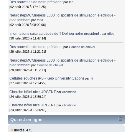
Des nouvelles de notre président
par
Isa
[02 août 2026 à 17:42:25]
NeurostepMC/Bioness L300 : dispositifs de stimulation électrique -
pied tombant
par
farid
[02 août 2026 à 08:09:06]
Informations suite au décès de T Delrieu notre président .
par
gilles
[30 juillet 2026 à 11:47:14]
Des nouvelles de notre président
par
Couette de cheval
[29 juillet 2026 à 11:21:21]
NeurostepMC/Bioness L300 : dispositifs de stimulation électrique -
pied tombant
par
Couette de cheval
[29 juillet 2026 à 11:12:41]
Cellules souches iPS - Keio University (Japon)
par
fti
[27 juillet 2026 à 12:24:22]
Cherche hôtel nice URGENT
par
christinne
[24 juillet 2026 à 15:59:24]
Cherche hôtel nice URGENT
par
christinne
[24 juillet 2026 à 15:56:46]
Qui est en ligne
Invités: 475