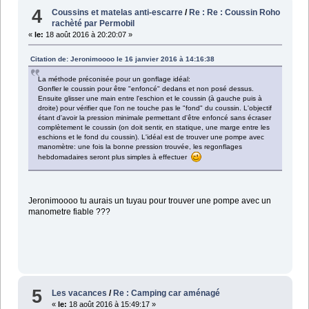
4
Coussins et matelas anti-escarre
/
Re : Re : Coussin Roho
rachèté par Permobil
«
le:
18 août 2016 à 20:20:07 »
Citation de: Jeronimoooo le 16 janvier 2016 à 14:16:38
La méthode préconisée pour un gonflage idéal:
Gonfler le coussin pour être "enfoncé" dedans et non posé dessus.
Ensuite glisser une main entre l'eschion et le coussin (à gauche puis à
droite) pour vérifier que l'on ne touche pas le "fond" du coussin. L'objectif
étant d'avoir la pression minimale permettant d'être enfoncé sans écraser
complètement le coussin (on doit sentir, en statique, une marge entre les
eschions et le fond du coussin). L'idéal est de trouver une pompe avec
manomètre: une fois la bonne pression trouvée, les regonflages
hebdomadaires seront plus simples à effectuer
Jeronimoooo tu aurais un tuyau pour trouver une pompe avec un
manometre fiable ???
5
Les vacances
/
Re : Camping car aménagé
«
le:
18 août 2016 à 15:49:17 »