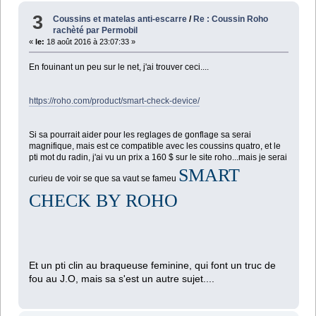
3
Coussins et matelas anti-escarre
/
Re : Coussin Roho
rachèté par Permobil
«
le:
18 août 2016 à 23:07:33 »
En fouinant un peu sur le net, j'ai trouver ceci....
https://roho.com/product/smart-check-device/
Si sa pourrait aider pour les reglages de gonflage sa serai
magnifique, mais est ce compatible avec les coussins quatro, et le
pti mot du radin, j'ai vu un prix a 160 $ sur le site roho...mais je serai
SMART
curieu de voir se que sa vaut se fameu
CHECK BY ROHO
Et un pti clin au braqueuse feminine, qui font un truc de
fou au J.O, mais sa s'est un autre sujet....