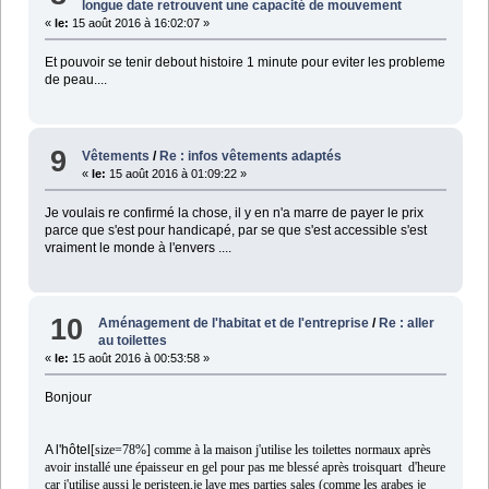
longue date retrouvent une capacité de mouvement
«
le:
15 août 2016 à 16:02:07 »
Et pouvoir se tenir debout histoire 1 minute pour eviter les probleme
de peau....
9
Vêtements
/
Re : infos vêtements adaptés
«
le:
15 août 2016 à 01:09:22 »
Je voulais re confirmé la chose, il y en n'a marre de payer le prix
parce que s'est pour handicapé, par se que s'est accessible s'est
vraiment le monde à l'envers ....
10
Aménagement de l'habitat et de l'entreprise
/
Re : aller
au toilettes
«
le:
15 août 2016 à 00:53:58 »
Bonjour
A l'hôtel
[size=78%] comme à la maison j'utilise les toilettes normaux après
avoir installé une épaisseur en gel pour pas me blessé après troisquart d'heure
car j'utilise aussi le peristeen,je lave mes parties sales (comme les arabes je