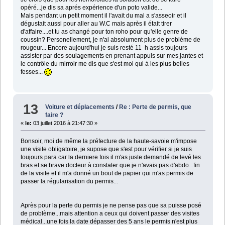
opéré...je dis sa aprés expérience d'un poto valide...
Mais pendant un petit moment il l'avait du mal a s'asseoir et il
dégustait aussi pour aller au W.C mais après il était tirer
d'affaire....et tu as changé pour ton roho pour qu'elle genre de
coussin? Personellement, je n'ai absolument plus de problème de
rougeur... Encore aujourd'hui je suis resté 11 h assis toujours
assister par des soulagements en prenant appuis sur mes jantes et
le contrôle du mirroir me dis que s'est moi qui à les plus belles
fesses...
13
Voiture et déplacements
/
Re : Perte de permis, que
faire ?
«
le:
03 juillet 2016 à 21:47:30 »
Bonsoir, moi de même la préfecture de la haute-savoie m'impose
une visite obligatoire, je supose que s'est pour vérifier si je suis
toujours para car la derniere fois il m'as juste demandé de levé les
bras et se brave docteur à constater que je n'avais pas d'abdo...fin
de la visite et il m'a donné un bout de papier qui m'as permis de
passer la régularisation du permis...
Après pour la perte du permis je ne pense pas que sa puisse posé
de problème...mais attention a ceux qui doivent passer des visites
médical...une fois la date dépasser des 5 ans le permis n'est plus