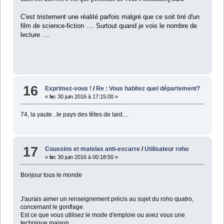
C'est tristement une réalité parfois malgré que ce soit tiré d'un
film de science-fiction .... Surtout quand je vois le nombre de
lecture ....
16
Exprimez-vous !
/
Re : Vous habitez quel département?
«
le:
30 juin 2016 à 17:15:00 »
74, la yaute...le pays des têtes de lard....
17
Coussins et matelas anti-escarre
/
Utilisateur roho
«
le:
30 juin 2016 à 00:18:50 »
Bonjour tous le monde
J'aurais aimer un renseignement précis au sujet du roho quatro,
concernant le gonflage.
Est ce que vous utilisez le mode d'emploie ou avez vous une
technique maison....