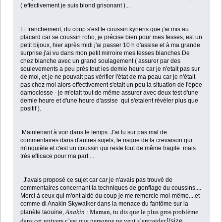
( effectivement je suis blond grisonant )...
Et franchement, du coup s'est le coussin kyneris que j'ai mis au
placard car se coussin roho, je précise bien pour mes fesses, est un
petit bijoux, hier après midi j'ai passer 10 h d'assise et à ma grande
surprise j'ai vu dans mon petit mirroire mes fesses blanches De
chez blanche avec un grand soulagement ( assurer par des
soulevements a peu près tout les demie heure car je n'etait pas sur
de moi, et je ne pouvait pas vérifier l'état de ma peau car je n'était
pas chez moi alors effectivement s'etait un peu la situation de l'épée
damoclesse - je m'etait tout de même assurer avec deux test d'une
demie heure et d'une heure d'assise qui s'etaient révéler plus que
positif ).
Maintenant à voir dans le temps. J'ai lu sur pas mal de
commentaires dans d'autres sujets, le risque de la crevaison qui
m'inquiète et c'est un coussin qui reste tout de même fragile mais
très efficace pour ma part ...
J'avais proposé ce sujet car car je n'avais pas trouvé de
commentaires concernant la techniques de gonflage du coussins....
Merci à ceux qui m'ont aidé du coup je me remercie moi-même....et
comme di Anakin Skywalker dans la menace du fantôme sur la
Anakin
: Maman, tu dis que le plus gros problème
planète taouïne,
dans cet univers c’est que personne ne veut s’entraider.
[/size