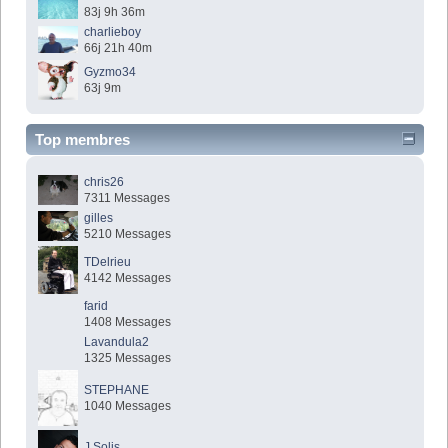
83j 9h 36m
charlieboy
66j 21h 40m
Gyzmo34
63j 9m
Top membres
chris26
7311 Messages
gilles
5210 Messages
TDelrieu
4142 Messages
farid
1408 Messages
Lavandula2
1325 Messages
STEPHANE
1040 Messages
J.Solis