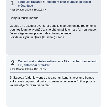
1
Fauteuils roulants
/
Roulement pour fauteuils et atelier
mécanique
«
le:
20 août 2025 à 19:20:13 »
Bonjour tout le monde,
Quelqu'un s'est déjà aventurer dans le changement de roulements
pour les fourche avant? J'ai cherché un pti tuto mais j'ai rien trouvé.
Je suis également preneur de votre expérience.
Ptit détails, j'ai un Qsale (Kuschall) Ksérie.
2
Coussins et matelas anti-escarre
/
Re : recherche coussin
air , anti escar 36x44x7
«
le:
19 août 2016 à 18:12:17 »
Si Sa peux t'aider je viens de reparer un kyneris avec une bombe
anti crevaison, un chat qui a du crever le coussin je l'utilise pour la
voiture et je l'ai retrouver a plat....