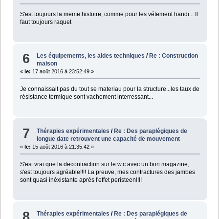
S'est toujours la meme histoire, comme pour les vétement handi... Il
faut toujours raquet
6
Les équipements, les aides techniques
/
Re : Construction
maison
«
le:
17 août 2016 à 23:52:49 »
Je connaissait pas du tout se materiau pour la structure...les taux de
résistance termique sont vachement interressant...
7
Thérapies expérimentales
/
Re : Des paraplégiques de
longue date retrouvent une capacité de mouvement
«
le:
15 août 2016 à 21:35:42 »
S'est vrai que la decontraction sur le w.c avec un bon magazine,
s'est toujours agréable!!!! La preuve, mes contractures des jambes
sont quasi inéxistante après l'effet peristeen!!!!
8
Thérapies expérimentales
/
Re : Des paraplégiques de