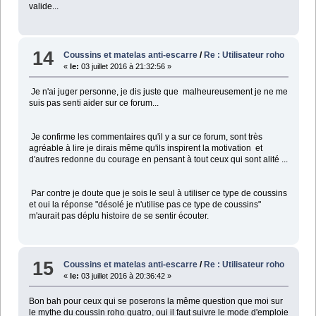
valide...
14
Coussins et matelas anti-escarre
/
Re : Utilisateur roho
«
le:
03 juillet 2016 à 21:32:56 »
Je n'ai juger personne, je dis juste que malheureusement je ne me
suis pas senti aider sur ce forum...
Je confirme les commentaires qu'il y a sur ce forum, sont très
agréable à lire je dirais même qu'ils inspirent la motivation et
d'autres redonne du courage en pensant à tout ceux qui sont alité ...
Par contre je doute que je sois le seul à utiliser ce type de coussins
et oui la réponse "désolé je n'utilise pas ce type de coussins"
m'aurait pas déplu histoire de se sentir écouter.
15
Coussins et matelas anti-escarre
/
Re : Utilisateur roho
«
le:
03 juillet 2016 à 20:36:42 »
Bon bah pour ceux qui se poserons la même question que moi sur
le mythe du coussin roho quatro, oui il faut suivre le mode d'emploie