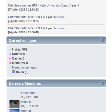
Cellules souches iPS - Keio University (Japon)
par
fti
[27 juillet 2026 à 12:24:22]
Cherche hôtel nice URGENT
par
christinne
[24 juillet 2026 à 15:59:24]
Cherche hôtel nice URGENT
par
christinne
[24 juillet 2026 à 15:56:46]
Qui est en ligne
Invités: 509
Robots: 6
Caché: 0
Membres: 0
Membres en ligne
:
Baidu (6)
Derniers Membres
Lavandula2
93j 21h 11m
chris26
84j 19h 56m
Arnaud