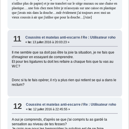
n'utilise plus de papier) et je me transfert sur le siège muraux ou une chaise en
plastique.....une fois chez mon frère je m'assoyais sur une caisse en plastique
que j'avais mis dans la douche....mdr évidement j'ai toujours avec moi un
vieux coussin à air que j'utilise que pour la douche....[/size]
11
Coussins et matelas anti-escarre
/
Re : Utilisateur roho
«
le:
13 juillet 2016 à 20:03:23 »
Il me semble que sa doit pas être la joie ta situation, je ne fais que
d'imaginer en essayant de comprendre.
Et pour tes ligatures tu doit les refaire a chaque fois que tu vas au
W.C?
Donc si tu te fais opérer, il n'y a plus rien qui retient se qui a dans le
rectum?
12
Coussins et matelas anti-escarre
/
Re : Utilisateur roho
«
le:
12 juillet 2016 à 22:45:55 »
A oui je comprends, d'après se que j'ai compris tu as gardé la
sensation au niveau de tes fesses?
Je crois que pour les hemoroïdes la solution est de se faire