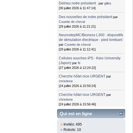
Delrieu notre président .
par
gilles
[30 juillet 2026 à 11:47:14]
Des nouvelles de notre président
par
Couette de cheval
[29 juillet 2026 à 11:21:21]
NeurostepMC/Bioness L300 : dispositifs
de stimulation électrique - pied tombant
par
Couette de cheval
[29 juillet 2026 à 11:12:41]
Cellules souches iPS - Keio University
(Japon)
par
fti
[27 juillet 2026 à 12:24:22]
Cherche hôtel nice URGENT
par
christinne
[24 juillet 2026 à 15:59:24]
Cherche hôtel nice URGENT
par
christinne
[24 juillet 2026 à 15:56:46]
Qui est en ligne
Invités: 495
Robots: 10