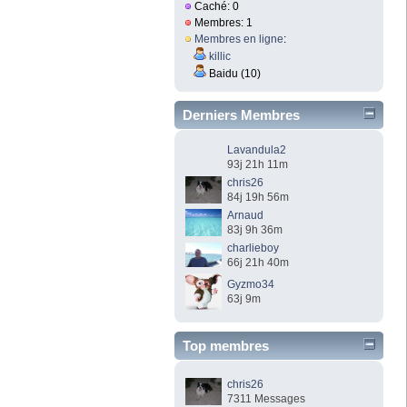
Caché: 0
Membres: 1
Membres en ligne
:
killic
Baidu (10)
Derniers Membres
Lavandula2
93j 21h 11m
chris26
84j 19h 56m
Arnaud
83j 9h 36m
charlieboy
66j 21h 40m
Gyzmo34
63j 9m
Top membres
chris26
7311 Messages