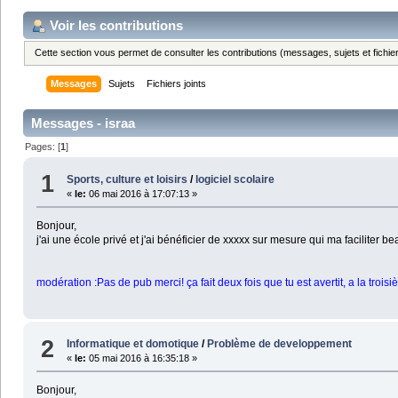
Voir les contributions
Cette section vous permet de consulter les contributions (messages, sujets et fichier
Messages
Sujets
Fichiers joints
Messages - israa
Pages: [
1
]
1
Sports, culture et loisirs
/
logiciel scolaire
«
le:
06 mai 2016 à 17:07:13 »
Bonjour,
j'ai une école privé et j'ai bénéficier de xxxxx sur mesure qui ma faciliter be
modération :Pas de pub merci! ça fait deux fois que tu est avertit, a la troi
2
Informatique et domotique
/
Problème de developpement
«
le:
05 mai 2016 à 16:35:18 »
Bonjour,