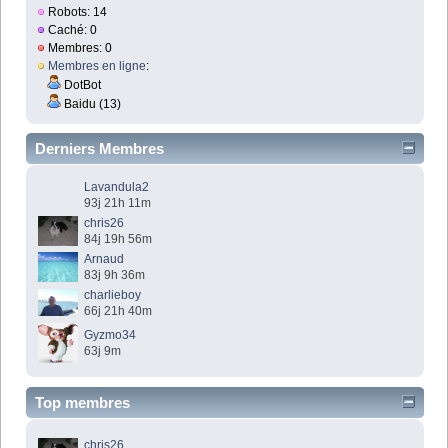
Robots: 14
Caché: 0
Membres: 0
Membres en ligne
:
DotBot
Baidu (13)
Derniers Membres
Lavandula2
93j 21h 11m
chris26
84j 19h 56m
Arnaud
83j 9h 36m
charlieboy
66j 21h 40m
Gyzmo34
63j 9m
Top membres
chris26