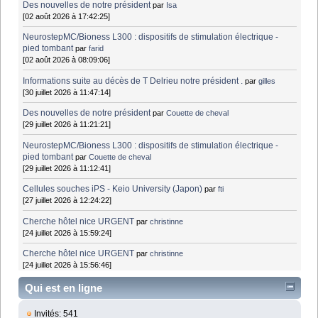
Des nouvelles de notre président
par
Isa
[02 août 2026 à 17:42:25]
NeurostepMC/Bioness L300 : dispositifs de stimulation électrique -
pied tombant
par
farid
[02 août 2026 à 08:09:06]
Informations suite au décès de T Delrieu notre président .
par
gilles
[30 juillet 2026 à 11:47:14]
Des nouvelles de notre président
par
Couette de cheval
[29 juillet 2026 à 11:21:21]
NeurostepMC/Bioness L300 : dispositifs de stimulation électrique -
pied tombant
par
Couette de cheval
[29 juillet 2026 à 11:12:41]
Cellules souches iPS - Keio University (Japon)
par
fti
[27 juillet 2026 à 12:24:22]
Cherche hôtel nice URGENT
par
christinne
[24 juillet 2026 à 15:59:24]
Cherche hôtel nice URGENT
par
christinne
[24 juillet 2026 à 15:56:46]
Qui est en ligne
Invités: 541