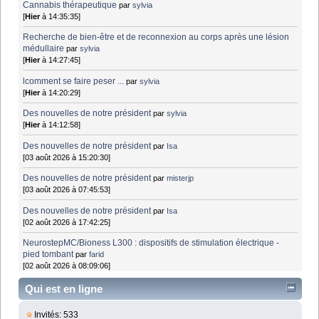
Cannabis thérapeutique
par
sylvia
[
Hier
à 14:35:35]
Recherche de bien-être et de reconnexion au corps après une lésion
médullaire
par
sylvia
[
Hier
à 14:27:45]
lcomment se faire peser ...
par
sylvia
[
Hier
à 14:20:29]
Des nouvelles de notre président
par
sylvia
[
Hier
à 14:12:58]
Des nouvelles de notre président
par
Isa
[03 août 2026 à 15:20:30]
Des nouvelles de notre président
par
misterjp
[03 août 2026 à 07:45:53]
Des nouvelles de notre président
par
Isa
[02 août 2026 à 17:42:25]
NeurostepMC/Bioness L300 : dispositifs de stimulation électrique -
pied tombant
par
farid
[02 août 2026 à 08:09:06]
Qui est en ligne
Invités: 533