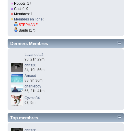
Robots: 17
Caché: 0
Membres: 1
Membres en ligne
:
STEPHANE
Baidu (17)
Derniers Membres
Lavandula2
93j 21h 29m
chris26
84j 19h 56m
Arnaud
83j 9h 36m
charlieboy
66j 21h 41m
Gyzmo34
63j 9m
Top membres
chris26