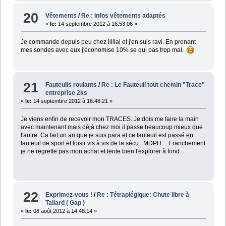
20
Vêtements
/
Re : infos vêtements adaptés
«
le:
14 septembre 2012 à 16:53:06 »
Je commande depuis peu chez lillial et j'en suis ravi. En prenant
mes sondes avec eux j'économise 10% se qui pas trop mal.
21
Fauteuils roulants
/
Re : Le Fauteuil tout chemin "Trace"
entreprise 2ks
«
le:
14 septembre 2012 à 16:48:21 »
Je viens enfin de recevoir mon TRACES. Je dois me faire la main
avec maintenant mais déjà chez moi il passe beaucoup mieux que
l'autre. Ca fait un an que je suis para et ce fauteuil est passé en
fauteuil de sport et loisir vis à vis de la sécu , MDPH ... Franchement
je ne regrette pas mon achat et tente bien l'explorer à fond.
22
Exprimez-vous !
/
Re : Tétraplégique: Chute libre à
Tallard ( Gap )
«
le:
08 août 2012 à 14:48:14 »