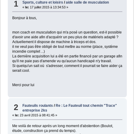
1
Sports, culture et loisirs
/
aide salle de musculation
«
le:
17 juillet 2015 à 13:34:53 »
Bonjour à tous,
mon coach en musculation qui m'a posé un question, est-il possible
d'avoir une aide afin d'acquérir un peu plus de matériels adapté ?
Actuellement il dispose de machine à triceps et dos.
il ne veut pas être obligé de tout mettre au norme (place, système
incendie complet ...)
La dernière acquisition lui a été en partie financé par un garage afin
qu'il ne paie pas d'amende vu qu'aucun handicapé n'y travail.
Si quelqu'un sait où s'adresser, comment il pourrait se faire aider ça
serait cool.
Merci pour lui
2
Fauteuils roulants
/
Re : Le Fauteuil tout chemin "Trace"
entreprise 2ks
«
le:
23 avril 2015 à 08:41:45 »
Me voilà de retour après un long moment d'abstention (Boulot,
étude, construction ça prend du temps).