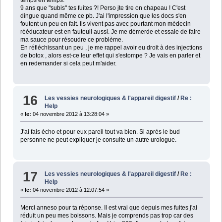
temps en temps.
9 ans que "subis" tes fuites ?! Perso jte tire on chapeau ! C'est
dingue quand même ce pb. J'ai l'impression que les docs s'en
foutent un peu en fait. Ils vivent pas avec pourtant mon médecin
rééducateur est en fauteuil aussi. Je me démerde et essaie de faire
ma sauce pour résoudre ce problème.
En réfléchissant un peu , je me rappel avoir eu droit à des injections
de botox , alors est-ce leur effet qui s'estompe ? Je vais en parler et
en redemander si cela peut m'aider.
16
Les vessies neurologiques & l'appareil digestif
/
Re :
Help
«
le:
04 novembre 2012 à 13:28:04 »
J'ai fais écho et pour eux pareil tout va bien. Si après le bud
personne ne peut expliquer je consulte un autre urologue.
17
Les vessies neurologiques & l'appareil digestif
/
Re :
Help
«
le:
04 novembre 2012 à 12:07:54 »
Merci anneso pour ta réponse. Il est vrai que depuis mes fuites j'ai
réduit un peu mes boissons. Mais je comprends pas trop car des