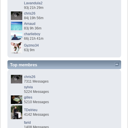
Lavandula2
93j 21h 29m
chris26
84j 19h 56m
Arnaud
83j 9h 36m
charlieboy
66j 21h 41m
Gyzmo34
63j 9m
Top membres
chris26
7311 Messages
sylvia
5224 Messages
gilles
5210 Messages
TDelrieu
4142 Messages
farid
1408 Messages