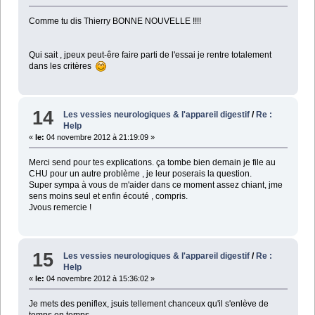
Comme tu dis Thierry BONNE NOUVELLE !!!!
Qui sait , jpeux peut-êre faire parti de l'essai je rentre totalement
dans les critères
14
Les vessies neurologiques & l'appareil digestif
/
Re :
Help
«
le:
04 novembre 2012 à 21:19:09 »
Merci send pour tes explications. ça tombe bien demain je file au
CHU pour un autre problème , je leur poserais la question.
Super sympa à vous de m'aider dans ce moment assez chiant, jme
sens moins seul et enfin écouté , compris.
Jvous remercie !
15
Les vessies neurologiques & l'appareil digestif
/
Re :
Help
«
le:
04 novembre 2012 à 15:36:02 »
Je mets des peniflex, jsuis tellement chanceux qu'il s'enlève de