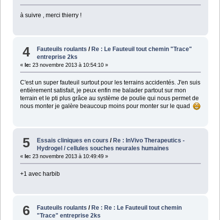
à suivre , merci thierry !
4
Fauteuils roulants
/
Re : Le Fauteuil tout chemin "Trace"
entreprise 2ks
«
le:
23 novembre 2013 à 10:54:10 »
C'est un super fauteuil surtout pour les terrains accidentés. J'en suis
entièrement satisfait, je peux enfin me balader partout sur mon
terrain et le pti plus grâce au système de poulie qui nous permet de
nous monter je galère beaucoup moins pour monter sur le quad
5
Essais cliniques en cours
/
Re : InVivo Therapeutics -
Hydrogel / cellules souches neurales humaines
«
le:
23 novembre 2013 à 10:49:49 »
+1 avec harbib
6
Fauteuils roulants
/
Re : Re : Le Fauteuil tout chemin
"Trace" entreprise 2ks