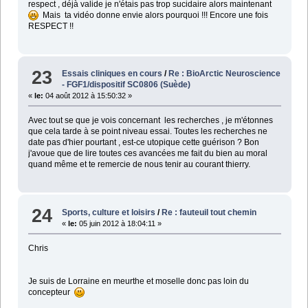
respect , déjà valide je n'étais pas trop sucidaire alors maintenant
Mais ta vidéo donne envie alors pourquoi !!! Encore une fois
RESPECT !!
23
Essais cliniques en cours
/
Re : BioArctic Neuroscience
- FGF1/dispositif SC0806 (Suède)
«
le:
04 août 2012 à 15:50:32 »
Avec tout se que je vois concernant les recherches , je m'étonnes
que cela tarde à se point niveau essai. Toutes les recherches ne
date pas d'hier pourtant , est-ce utopique cette guérison ? Bon
j'avoue que de lire toutes ces avancées me fait du bien au moral
quand même et te remercie de nous tenir au courant thierry.
24
Sports, culture et loisirs
/
Re : fauteuil tout chemin
«
le:
05 juin 2012 à 18:04:11 »
Chris
Je suis de Lorraine en meurthe et moselle donc pas loin du
concepteur