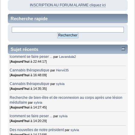
INSCRIPTION AU FORUM ALARME cliquez ici
Recherche rapide
Sujet récents
lcomment se faire peser ...
par
Lavandula2
[
Aujourd'hui
à 22:44:17]
Cannabis thérapeutique
par
Hervé35
[
Aujourd'hui
à 16:48:09]
Cannabis thérapeutique
par
sylvia
[
Aujourd'hui
à 14:35:35]
Recherche de bien-être et de reconnexion au corps après une lésion
médullaire
par
sylvia
[
Aujourd'hui
à 14:27:45]
lcomment se faire peser ...
par
sylvia
[
Aujourd'hui
à 14:20:29]
Des nouvelles de notre président
par
sylvia
[
Aujourd'hui
à 14:12:58]