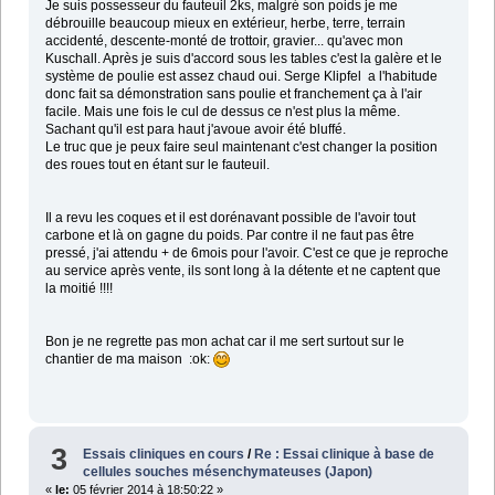
Je suis possesseur du fauteuil 2ks, malgré son poids je me
débrouille beaucoup mieux en extérieur, herbe, terre, terrain
accidenté, descente-monté de trottoir, gravier... qu'avec mon
Kuschall. Après je suis d'accord sous les tables c'est la galère et le
système de poulie est assez chaud oui. Serge Klipfel a l'habitude
donc fait sa démonstration sans poulie et franchement ça à l'air
facile. Mais une fois le cul de dessus ce n'est plus la même.
Sachant qu'il est para haut j'avoue avoir été bluffé.
Le truc que je peux faire seul maintenant c'est changer la position
des roues tout en étant sur le fauteuil.
Il a revu les coques et il est dorénavant possible de l'avoir tout
carbone et là on gagne du poids. Par contre il ne faut pas être
pressé, j'ai attendu + de 6mois pour l'avoir. C'est ce que je reproche
au service après vente, ils sont long à la détente et ne captent que
la moitié !!!!
Bon je ne regrette pas mon achat car il me sert surtout sur le
chantier de ma maison :ok:
3
Essais cliniques en cours
/
Re : Essai clinique à base de
cellules souches mésenchymateuses (Japon)
«
le:
05 février 2014 à 18:50:22 »