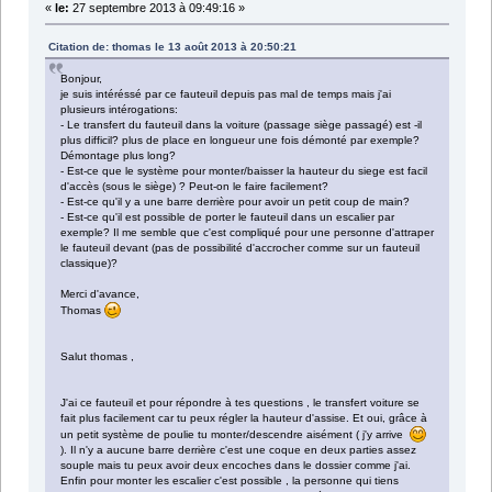
«
le:
27 septembre 2013 à 09:49:16 »
Citation de: thomas le 13 août 2013 à 20:50:21
Bonjour,
je suis intéréssé par ce fauteuil depuis pas mal de temps mais j'ai
plusieurs intérogations:
- Le transfert du fauteuil dans la voiture (passage siège passagé) est -il
plus difficil? plus de place en longueur une fois démonté par exemple?
Démontage plus long?
- Est-ce que le système pour monter/baisser la hauteur du siege est facil
d'accès (sous le siège) ? Peut-on le faire facilement?
- Est-ce qu'il y a une barre derrière pour avoir un petit coup de main?
- Est-ce qu'il est possible de porter le fauteuil dans un escalier par
exemple? Il me semble que c'est compliqué pour une personne d'attraper
le fauteuil devant (pas de possibilité d'accrocher comme sur un fauteuil
classique)?
Merci d'avance,
Thomas
Salut thomas ,
J'ai ce fauteuil et pour répondre à tes questions , le transfert voiture se
fait plus facilement car tu peux régler la hauteur d'assise. Et oui, grâce à
un petit système de poulie tu monter/descendre aisément ( j'y arrive
). Il n'y a aucune barre derrière c'est une coque en deux parties assez
souple mais tu peux avoir deux encoches dans le dossier comme j'ai.
Enfin pour monter les escalier c'est possible , la personne qui tiens