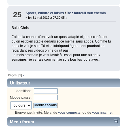
25
Sports, culture et loisirs
/
Re : fauteuil tout chemin
«
le:
31 mai 2012 à 07:30:05 »
Salut Chris
J'ai eu la chance d'en avoir un quasi adapté et jpeux confirmer
qu'on est bien stable dedans et ce même sans abdos. Comme tu
peux le voir je suis T6 et le fabriquant également pourtant en
regardant ses vidéos on ne dirait pas.
Le mois prochain je vais l'avoir à l'essai pour une ou deux
semaines , je verrais comment je suis tous les jours avec.
Pages: [
1
]
2
Utilisateur
Identifiant:
Mot de passe:
Bienvenue,
Invité
. Merci de
vous connecter
ou de
vous inscrire
.
Menu forum