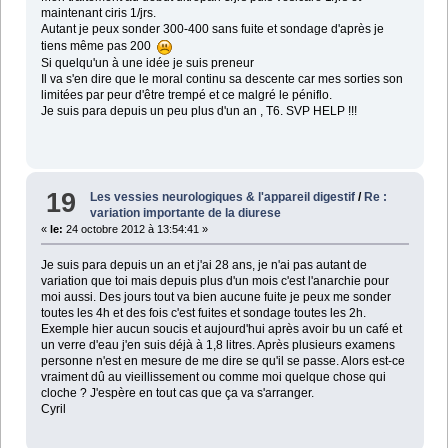
maintenant ciris 1/jrs.
Autant je peux sonder 300-400 sans fuite et sondage d'après je
tiens même pas 200
Si quelqu'un à une idée je suis preneur
Il va s'en dire que le moral continu sa descente car mes sorties son
limitées par peur d'être trempé et ce malgré le péniflo.
Je suis para depuis un peu plus d'un an , T6. SVP HELP !!!
19
Les vessies neurologiques & l'appareil digestif
/
Re :
variation importante de la diurese
«
le:
24 octobre 2012 à 13:54:41 »
Je suis para depuis un an et j'ai 28 ans, je n'ai pas autant de
variation que toi mais depuis plus d'un mois c'est l'anarchie pour
moi aussi. Des jours tout va bien aucune fuite je peux me sonder
toutes les 4h et des fois c'est fuites et sondage toutes les 2h.
Exemple hier aucun soucis et aujourd'hui après avoir bu un café et
un verre d'eau j'en suis déjà à 1,8 litres. Après plusieurs examens
personne n'est en mesure de me dire se qu'il se passe. Alors est-ce
vraiment dû au vieillissement ou comme moi quelque chose qui
cloche ? J'espère en tout cas que ça va s'arranger.
Cyril