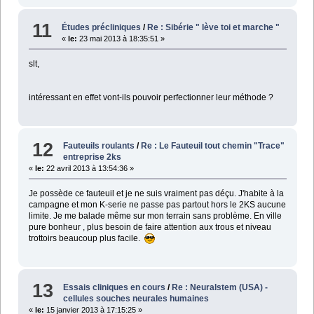
11
Études précliniques
/
Re : Sibérie " lève toi et marche "
«
le:
23 mai 2013 à 18:35:51 »
slt,
intéressant en effet vont-ils pouvoir perfectionner leur méthode ?
12
Fauteuils roulants
/
Re : Le Fauteuil tout chemin "Trace"
entreprise 2ks
«
le:
22 avril 2013 à 13:54:36 »
Je possède ce fauteuil et je ne suis vraiment pas déçu. J'habite à la
campagne et mon K-serie ne passe pas partout hors le 2KS aucune
limite. Je me balade même sur mon terrain sans problème. En ville
pure bonheur , plus besoin de faire attention aux trous et niveau
trottoirs beaucoup plus facile.
13
Essais cliniques en cours
/
Re : Neuralstem (USA) -
cellules souches neurales humaines
«
le:
15 janvier 2013 à 17:15:25 »