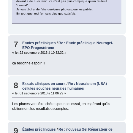
devant a de quoi tenir ; ce n'est pas plus compliqué qu'un fauteuil
"normal".
Je vais tâcher de faire quelques photos pour les publier.
En tout quoi moi j'en suis plus que satisfait.
7
Études précliniques
/
Re : Etude préclinique Neurogel-
EPO-Progestérone
«
le:
22 septembre 2013 à 10:32:32 »
ça redonne espoir !!!
8
Essais cliniques en cours
/
Re : Neuralstem (USA) -
cellules souches neurales humaines
«
le:
01 septembre 2013 à 11:06:29 »
Les places vont être chères pour cet essai, en espérant qu'ils
obtiennent les résultats escomptés.
9
Études précliniques
/
Re : nouveau Gel Réparateur de