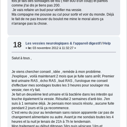
fois je fais des sondages de fou ( hier 800 d'un coup) et parfois
comme jl'ai dis je tiens pas 200.
Je vais refaire un bud pour vérifier ma vessie.
Ma compagne me pousse au cul pour sortir et voir du monde. Déjà
le fait de ne pas trouver du boulot me mine le moral alors ça
n'arrange pas la chose.
18
Les vessies neurologiques & l'appareil digestif
/
Help
«
le:
03 novembre 2012 à 11:32:27 »
Salut à tous ,
Je viens chercher conseil , idée , remède à mon problème.
J'explique , voilà maintenant 2 mois que je fuite sans arrêt. Premier
test urinaire RAS , écho RAS , bud RAS , l'urologue me conseil
d'effectuer mes sondages toutes les 3 heures pour soulager ma
vessie; rien n'y fait.
Je fait un deuxième test urinaire et là bactérie dans les intestin qui
touche également la vessie. Résultat 2 semaines d'anti-bio. J'en
suis à 1 semaine déjà. Je pensais mon soucis résolu , aucune fuite
pendant 2 jours et là ça recommence.
C'est venu du jour au lendemain sans raison apparente car pas de
changement alimentaire ou autre. Avant je me sondais toutes les 4
heures et la nuit je tenais de 21h à 7h le lendemain.
Mon traitement au début ditropan 3/jrs puis vésicare 1/jrs et