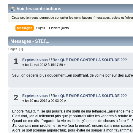
Voir les contributions
Cette section vous permet de consulter les contributions (messages, sujets et fichier
Messages
Sujets
Fichiers joints
Messages - STEF...
Pages: [
1
]
1
Exprimez-vous !
/
Re : QUE FAIRE CONTRE LA SOLITUDE ???
«
le:
11 mai 2012 à 15:17:59 »
Seul, on déperis plus doucement...en soufffrant, de voir le boheur des autre
2
Exprimez-vous !
/
Re : QUE FAIRE CONTRE LA SOLITUDE ???
«
le:
10 mai 2012 à 00:03:00 »
Encore "MERCI"...se qui pourrais me sortir de ma léthargie...arreter de me 
C'est vrai, j'en ai tellement pris que je pourrais aller les vendres & refaire le
Quant-on me dis : "regarde, la vie est belle, y'a pleins de choses à faire !"..
J'ai compris mon problème...je vie (par la pensé), encore dans mon passé...q
Alors, je sort (comme aujourd'hui), pour éviter de songer à mon "avant" ma