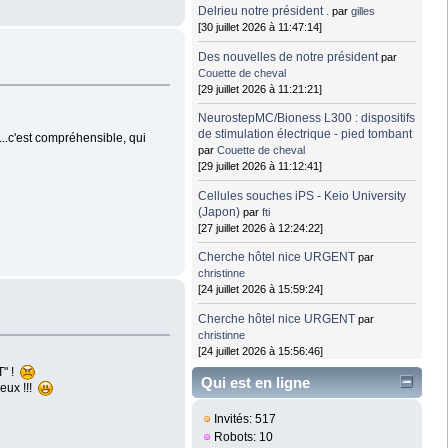
Delrieu notre président .
par
gilles
[30 juillet 2026 à 11:47:14]
Des nouvelles de notre président
par
Couette de cheval
[29 juillet 2026 à 11:21:21]
NeurostepMC/Bioness L300 : dispositifs
de stimulation électrique - pied tombant
t...c'est compréhensible, qui
par
Couette de cheval
[29 juillet 2026 à 11:12:41]
Cellules souches iPS - Keio University
(Japon)
par
fti
[27 juillet 2026 à 12:24:22]
Cherche hôtel nice URGENT
par
christinne
[24 juillet 2026 à 15:59:24]
Cherche hôtel nice URGENT
par
christinne
[24 juillet 2026 à 15:56:46]
T" !
Qui est en ligne
reux !!!
Invités: 517
Robots: 10