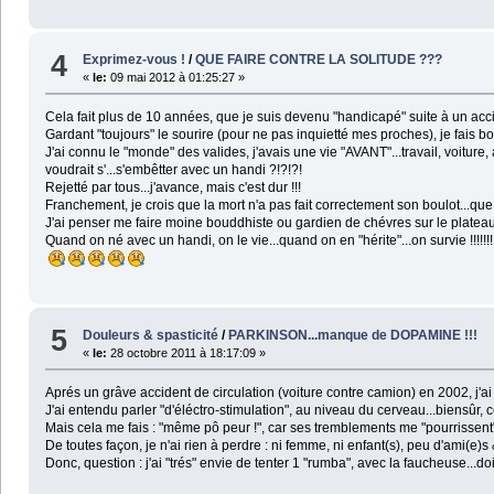
4
Exprimez-vous !
/
QUE FAIRE CONTRE LA SOLITUDE ???
«
le:
09 mai 2012 à 01:25:27 »
Cela fait plus de 10 années, que je suis devenu "handicapé" suite à un accide
Gardant "toujours" le sourire (pour ne pas inquietté mes proches), je fais 
J'ai connu le "monde" des valides, j'avais une vie "AVANT"...travail, voiture,
voudrait s'...s'embêtter avec un handi ?!?!?!
Rejetté par tous...j'avance, mais c'est dur !!!
Franchement, je crois que la mort n'a pas fait correctement son boulot...que
J'ai penser me faire moine bouddhiste ou gardien de chévres sur le plateau
Quand on né avec un handi, on le vie...quand on en "hérite"...on survie !!!!!!!!!
5
Douleurs & spasticité
/
PARKINSON...manque de DOPAMINE !!!
«
le:
28 octobre 2011 à 18:17:09 »
Aprés un grâve accident de circulation (voiture contre camion) en 2002, j'ai 
J'ai entendu parler "d'éléctro-stimulation", au niveau du cerveau...biensûr, 
Mais cela me fais : "même pô peur !", car ses tremblements me "pourrissent"
De toutes façon, je n'ai rien à perdre : ni femme, ni enfant(s), peu d'ami(e)s
Donc, question : j'ai "trés" envie de tenter 1 "rumba", avec la faucheuse...doi