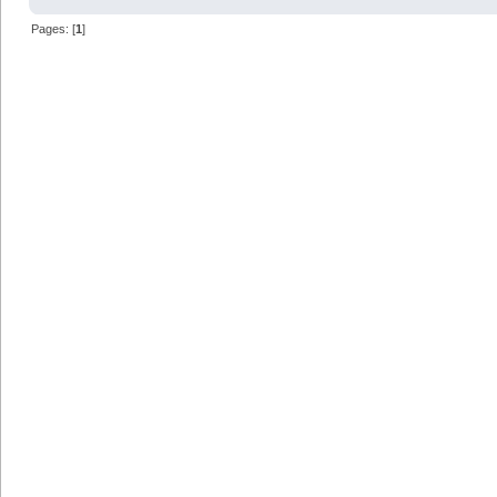
Pages: [
1
]