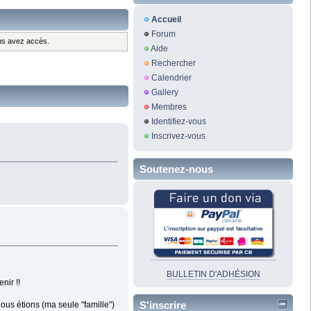
Accueil
Forum
ous avez accès.
Aide
Rechercher
Calendrier
Gallery
Membres
Identifiez-vous
Inscrivez-vous
Soutenez-nous
BULLETIN D'ADHÉSION
nir !!
S'inscrire
ous étions (ma seule "famille")