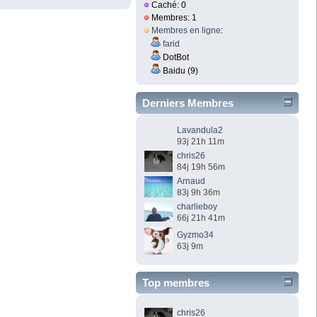
Caché: 0
Membres: 1
Membres en ligne
:
farid
DotBot
Baidu (9)
Derniers Membres
Lavandula2
93j 21h 11m
chris26
84j 19h 56m
Arnaud
83j 9h 36m
charlieboy
66j 21h 41m
Gyzmo34
63j 9m
Top membres
chris26