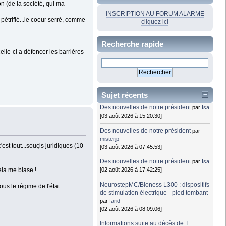
n (de la société, qui ma
INSCRIPTION AU FORUM ALARME
 pétrifié...le coeur serré, comme
cliquez ici
Recherche rapide
lle-ci a défoncer les barriéres
Sujet récents
Des nouvelles de notre président
par
Isa
[03 août 2026 à 15:20:30]
Des nouvelles de notre président
par
misterjp
est tout...souçis juridiques (10
[03 août 2026 à 07:45:53]
Des nouvelles de notre président
par
Isa
cela me blase !
[02 août 2026 à 17:42:25]
NeurostepMC/Bioness L300 : dispositifs
ous le régime de l'état
de stimulation électrique - pied tombant
par
farid
[02 août 2026 à 08:09:06]
Informations suite au décès de T