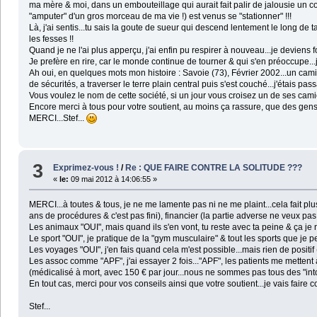
ma mère & moi, dans un embouteillage qui aurait fait palir de jalousie un co
"amputer" d'un gros morceau de ma vie !) est venus se "stationner" !!!
Là, j'ai sentis...tu sais la goute de sueur qui descend lentement le long de ta
les fesses !!
Quand je ne l'ai plus apperçu, j'ai enfin pu respirer à nouveau...je deviens 
Je prefère en rire, car le monde continue de tourner & qui s'en préoccupe...
Ah oui, en quelques mots mon histoire : Savoie (73), Février 2002...un cam
de sécurités, a traverser le terre plain central puis s'est couché...j'étais
Vous voulez le nom de cette société, si un jour vous croisez un de ses camions 
Encore merci à tous pour votre soutient, au moins ça rassure, que des gens "
MERCI...Stef...
3
Exprimez-vous !
/
Re : QUE FAIRE CONTRE LA SOLITUDE ???
«
le:
09 mai 2012 à 14:06:55 »
MERCI...à toutes & tous, je ne me lamente pas ni ne me plaint...cela fait plus
ans de procédures & c'est pas fini), financier (la partie adverse ne veux pas
Les animaux "OUI", mais quand ils s'en vont, tu reste avec ta peine & ça je n
Le sport "OUI", je pratique de la "gym musculaire" & tout les sports que je peu
Les voyages "OUI", j'en fais quand cela m'est possible...mais rien de positif
Les assoc comme "APF", j'ai essayer 2 fois..."APF", les patients me mettent 
(médicalisé à mort, avec 150 € par jour...nous ne sommes pas tous des "into
En tout cas, merci pour vos conseils ainsi que votre soutient...je vais faire
Stef...