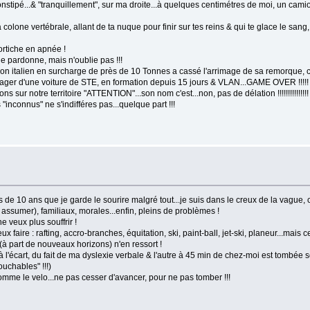
nstipé...& "tranquillement", sur ma droite...à quelques centimétres de moi, un camio
 colone vertébrale, allant de ta nuque pour finir sur tes reins & qui te glace le sang,
fortiche en apnée !
je pardonne, mais n'oublie pas !!!
ion italien en surcharge de près de 10 Tonnes a cassé l'arrimage de sa remorque, ce
 passager d'une voiture de STE, en formation depuis 15 jours & VLAN...GAME OVER !!!!!
sur notre territoire "ATTENTION"...son nom c'est...non, pas de délation !!!!!!!!!!!!!!!
inconnus" ne s'indifféres pas...quelque part !!!
 de 10 ans que je garde le sourire malgré tout...je suis dans le creux de la vague, c'
 assumer), familiaux, morales...enfin, pleins de problèmes !
e veux plus souffrir !
x faire : rafting, accro-branches, équitation, ski, paint-ball, jet-ski, planeur...mais 
 (à part de nouveaux horizons) n'en ressort !
à l'écart, du fait de ma dyslexie verbale & l'autre à 45 min de chez-moi est tombée s
uchables" !!!)
 comme le velo...ne pas cesser d'avancer, pour ne pas tomber !!!