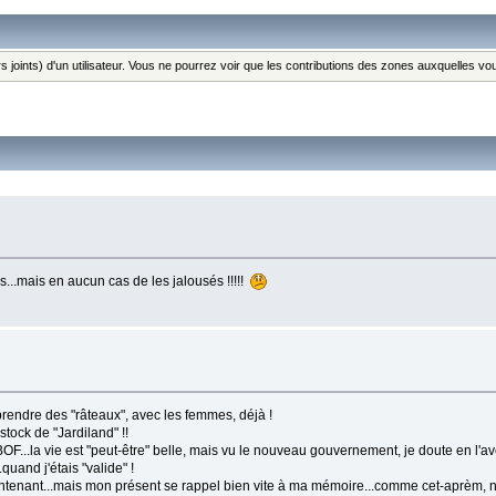
s joints) d'un utilisateur. Vous ne pourrez voir que les contributions des zones auxquelles v
s...mais en aucun cas de les jalousés !!!!!
prendre des "râteaux", avec les femmes, déjà !
 stock de "Jardiland" !!
.BOF...la vie est "peut-être" belle, mais vu le nouveau gouvernement, je doute en l'ave
uand j'étais "valide" !
intenant...mais mon présent se rappel bien vite à ma mémoire...comme cet-aprèm, n