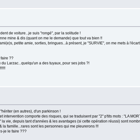
nt de voiture...je suis "rongé", par la solitude !
bonne mine & dis (quant on me le demande) que tout va bien !!
 ami(e)s, petite amie, sorties, bringues...à présent, je "SURVIE", on me mets à l'écar
 faire ??
 du Larzac...quelqu'un a des tuyaux, pour ses jobs ?!
!!!!
"hériter (en autres), d'un parkinson !
cet intervention comporte des risques, qui se traduisent par "2" p'tits mots : "LA MOR
 la vie, depuis tant d'années & les avantages (si cette opération réussi) sont nomb
 & la famille...rares sont les personnes qui me pleurerons !!!
s-je le faire ???