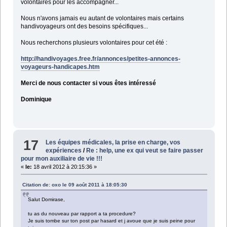
volontaires pour les accompagner...
Nous n'avons jamais eu autant de volontaires mais certains
handivoyageurs ont des besoins spécifiques...
Nous recherchons plusieurs volontaires pour cet été :
http://handivoyages.free.fr/annonces/petites-annonces-
voyageurs-handicapes.htm
Merci de nous contacter si vous êtes intéressé
Dominique
17
Les équipes médicales, la prise en charge, vos
expériences
/
Re : help, une ex qui veut se faire passer
pour mon auxiliaire de vie !!!
«
le:
18 avril 2012 à 20:15:36 »
Citation de: oxo le 09 août 2011 à 18:05:30
Salut Domirase,
tu as du nouveau par rapport a ta procedure?
Je suis tombe sur ton post par hasard et j avoue que je suis peine pour