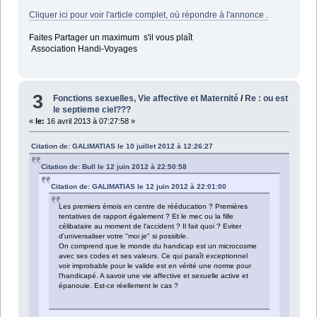
Cliquer ici pour voir l'article complet, où répondre à l'annonce .
Faites Partager un maximum s'il vous plaît
Association Handi-Voyages
3
Fonctions sexuelles, Vie affective et Maternité
/
Re : ou est
le septieme ciel???
«
le:
16 avril 2013 à 07:27:58 »
Citation de: GALIMATIAS le 10 juillet 2012 à 12:26:27
Citation de: Bull le 12 juin 2012 à 22:50:58
Citation de: GALIMATIAS le 12 juin 2012 à 22:01:00
Les premiers émois en centre de rééducation ? Premières
tentatives de rapport également ? Et le mec ou la fille
célibataire au moment de l'accident ? Il fait quoi ? Eviter
d'universaliser votre "moi je" si possible.
On comprend que le monde du handicap est un microcosme
avec ses codes et ses valeurs. Ce qui paraît exceptionnel
voir improbable pour le valide est en vérité une norme pour
l'handicapé. A savoir une vie affective et sexuelle active et
épanouie. Est-ce réellement le cas ?