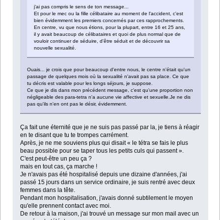
j'ai pas compris le sens de ton message...
Et pour le mec ou la fille célibataire au moment de l'accident, c'est
bien évidemment les premiers concernés par ces rapprochements.
En centre, vu que nous étions, pour la plupart, entre 16 et 25 ans,
il y avait beaucoup de célibataires et quoi de plus normal que de
vouloir continuer de séduire, d'être séduit et de découvrir sa
nouvelle sexualité.
Ouais... je crois que pour beaucoup d'entre nous, le centre n'était qu'un
passage de quelques mois où la sexualité n'avait pas sa place. Ce que
tu décris est valable pour les longs séjours, je suppose.
Ce que je dis dans mon précédent message, c'est qu'une proportion non
négligeable des para-tetra n'a aucune vie affective et sexuelle.Je ne dis
pas qu'ils n'en ont pas le désir, évidemment.
Ça fait une éternité que je ne suis pas passé par la, je tiens à réagir
en te disant que tu te trompes carrément.
Après, je ne me souviens plus qui disait « le tétra se fais le plus
beau possible pour se taper tous les petits culs qui passent ».
C'est peut-être un peu ça ?
mais en tout cas, ça marche !
Je n'avais pas été hospitalisé depuis une dizaine d'années, j'ai
passé 15 jours dans un service ordinaire, je suis rentré avec deux
femmes dans la tête.
Pendant mon hospitalisation, j'avais donné subtilement le moyen
qu'elle prennent contact avec moi.
De retour à la maison, j'ai trouvé un message sur mon mail avec un