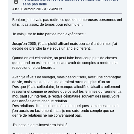
8
sens pas belle
«
le:
03 octobre 2012 à 12:40:00 »
Bonjour, je ne vais pas redire ce que de nombreuses personnes ont
dit ici, pas assez de temps pour reformuler...
Je vais juste te faire part de mon expérience :
Jusqu'en 2005, j'étais plutôt attirant mais peu confiant en moi, j'ai
décidé de prendre la vie sous un angle différent...
Quand on est célibataire, on peut faire beaucoup plus de choses
que quand on est en couple, sans avoir de comptes à rendre ni a
respecter une partenaire...
Avant je rêvais de voyager, mais pas tout seul, avec une compagne
de vie, mais mes relations ne duraient rarement plus d'un an.
Dès que j'étais célibataire, le manque affectif se faisait cruellement
ressentir et comme je préfère que ce soit les femmes qui viennent à
moi, sauf sur internet, je restais célibataire souvent des mois, voire
des années entre chaque relation.
Des relations d'une nuit, ou même de quelques semaines ou mois,
j'en aurais eu facilement, mais je me suis rendu compte que ce
genre de relations ne me convenaient pas.
J'ai besoin de m'investir en totalité...