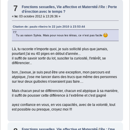
7
Fonctions sexuelles, Vie affective et Maternité
/
Re : Perte
d'érection avec le temps ?
«
le:
03 octobre 2012 à 13:26:36 »
Citation de: paulo ribeiro le 22 juin 2010 à 23:53:44
Tu as raison Sylvia. Mais pour nous les tétras, ce n'est pas facile
Là, tu raconte n'importe quoi, je suis sollicité plus que jamais,
pourtant j'ai eu 40 piges en début d'année...
il suffit de savoir sortir du lot, susciter la curiosité, l'intérêt, se
différencier...
bon, j'avoue, je suis peut être une exception, mon parcours est
atypique, j'ose me lancer dans des trucs que même des personnes
sur leur deux guiboles n'oseraient pas faire....
Mais chacun peut se différencier, chacun est atypique à sa manière,
il suffit de pousser cette différence à l’extrême et c'est gagné
ayez confiance en vous, en vos capacités, avec de la volonté, tout
est possible ou presque, croyez moi !!!
Fonctions sexuelles, Vie affective et Maternité
/
Re : j'me