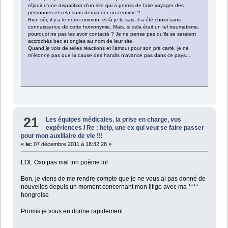
réjouir d'une disparition d'un site qui a permis de faire voyager des
personnes et cela sans demander un centime ?
Bien sûr, il y a le nom commun, et là je le sais, il a été choisi sans
connaissance de cette homonymie. Mais, si cela était un tel traumatisme,
pourquoi ne pas les avoir contacté ? Je ne pense pas qu'ils se seraient
accrochés bec et ongles au nom de leur site.
Quand je vois de telles réactions et l'amour pour son pré carré, je ne
m'étonne pas que la cause des handis n'avance pas dans ce pays...
21
Les équipes médicales, la prise en charge, vos
expériences
/
Re : help, une ex qui veut se faire passer
pour mon auxiliaire de vie !!!
«
le:
07 décembre 2011 à 18:32:28 »
LOL Oxo pas mal ton poème lol
Bon, je viens de me rendre compte que je ne vous ai pas donné de
nouvelles depuis un moment concernant mon litige avec ma ****
hongroise
Promis je vous en donne rapidement