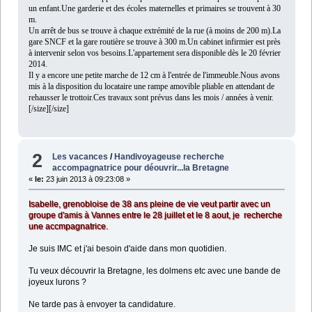
un enfant.Une garderie et des écoles maternelles et primaires se trouvent à 30
m.
Un arrêt de bus se trouve à chaque extrémité de la rue (à moins de 200 m).La
gare SNCF et la gare routière se trouve à 300 m.Un cabinet infirmier est près
à intervenir selon vos besoins.L'appartement sera disponible dès le 20 février
2014.
Il y a encore une petite marche de 12 cm à l'entrée de l'immeuble.Nous avons
mis à la disposition du locataire une rampe amovible pliable en attendant de
rehausser le trottoir.Ces travaux sont prévus dans les mois / années à venir.
[/size][/size]
2
Les vacances
/
Handivoyageuse recherche
accompagnatrice pour déouvrir...la Bretagne
«
le:
23 juin 2013 à 09:23:08 »
Isabelle, grenobloise de 38 ans pleine de vie veut partir avec un
groupe d'amis à Vannes entre le 28 juillet et le 8 aout, je recherche
une accmpagnatrice.
Je suis IMC et j'ai besoin d'aide dans mon quotidien.
Tu veux découvrir la Bretagne, les dolmens etc avec une bande de
joyeux lurons ?
Ne tarde pas à envoyer ta candidature.