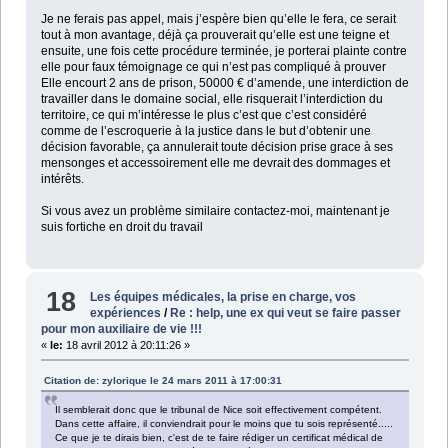
Je ne ferais pas appel, mais j’espère bien qu’elle le fera, ce serait
tout à mon avantage, déjà ça prouverait qu’elle est une teigne et
ensuite, une fois cette procédure terminée, je porterai plainte contre
elle pour faux témoignage ce qui n’est pas compliqué à prouver
Elle encourt 2 ans de prison, 50000 € d’amende, une interdiction de
travailler dans le domaine social, elle risquerait l’interdiction du
territoire, ce qui m’intéresse le plus c’est que c’est considéré
comme de l’escroquerie à la justice dans le but d’obtenir une
décision favorable, ça annulerait toute décision prise grace à ses
mensonges et accessoirement elle me devrait des dommages et
intérêts.
Si vous avez un problème similaire contactez-moi, maintenant je
suis fortiche en droit du travail
18
Les équipes médicales, la prise en charge, vos
expériences
/
Re : help, une ex qui veut se faire passer
pour mon auxiliaire de vie !!!
«
le:
18 avril 2012 à 20:11:26 »
Citation de: zylorique le 24 mars 2011 à 17:00:31
Il semblerait donc que le tribunal de Nice soit effectivement compétent.
Dans cette affaire, il conviendrait pour le moins que tu sois représenté.....
Ce que je te dirais bien, c'est de te faire rédiger un certificat médical de