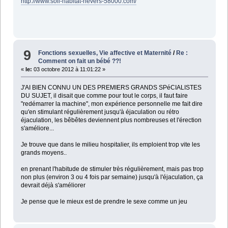
http://www.soli-habitat-nevers-58000.com/
9
Fonctions sexuelles, Vie affective et Maternité
/
Re :
Comment on fait un bébé ??!
«
le:
03 octobre 2012 à 11:01:22 »
J'AI BIEN CONNU UN DES PREMIERS GRANDS SPéCIALISTES
DU SUJET, il disait que comme pour tout le corps, il faut faire
"redémarrer la machine", mon expérience personnelle me fait dire
qu'en stimulant régulièrement jusqu'à éjaculation ou rétro
éjaculation, les bêbêtes deviennent plus nombreuses et l'érection
s'améliore...
Je trouve que dans le milieu hospitalier, ils emploient trop vite les
grands moyens..
en prenant l'habitude de stimuler très régulièrement, mais pas trop
non plus (environ 3 ou 4 fois par semaine) jusqu'à l'éjaculation, ça
devrait déjà s'améliorer
Je pense que le mieux est de prendre le sexe comme un jeu