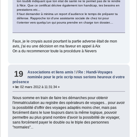
ton toubib indiquant que ton état de santé ne te permet pas de te rendre
à Nice. Que ce certificat décrive également ton handicap, tes besoins en
prestations etc...
Il faut demander à minima un report d'audience le temps de préparer ta
défense. Rapproche toi d'une assistante sociale de chez toi pour
t'orienter vers quelqu'un qui pourra prendre en charge ton dossier....
Faux, je le croyais aussi pourtant la partie adverse était de mon
avis, j'ai eu une décision en ma faveur en appel à Aix
On a du recommencer toute la procédure à Nevers
19
Associations et liens amis !
/
Re : Handi-Voyages
nominée pour le prix ocrip nous serions heureux d votre
présence
«
le:
02 mars 2012 à 11:31:34 »
Nous somme en train de faire les démarches pour obtenir
l'immatriculation au registre des opérateurs de voyages... pour avoir
la possibilité d'offrir des voyages adaptés moins cher, mais pas
forcément dans le luxe toujours dans la même logique, pouvoir
permettre au plus grand nombre d'avoir la possibilité de voyager,
sans forcément payer le double ou le triple des personnes
"normales"...