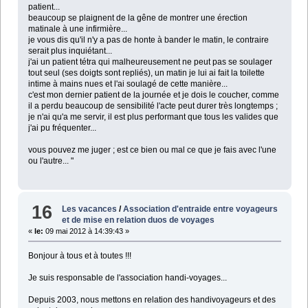
patient...
beaucoup se plaignent de la gêne de montrer une érection
matinale à une infirmière...
je vous dis qu'il n'y a pas de honte à bander le matin, le contraire
serait plus inquiétant...
j'ai un patient tétra qui malheureusement ne peut pas se soulager
tout seul (ses doigts sont repliés), un matin je lui ai fait la toilette
intime à mains nues et l'ai soulagé de cette manière...
c'est mon dernier patient de la journée et je dois le coucher, comme
il a perdu beaucoup de sensibilité l'acte peut durer très longtemps ;
je n'ai qu'a me servir, il est plus performant que tous les valides que
j'ai pu fréquenter...
vous pouvez me juger ; est ce bien ou mal ce que je fais avec l'une
ou l'autre... "
16
Les vacances
/
Association d'entraide entre voyageurs
et de mise en relation duos de voyages
«
le:
09 mai 2012 à 14:39:43 »
Bonjour à tous et à toutes !!!
Je suis responsable de l'association handi-voyages...
Depuis 2003, nous mettons en relation des handivoyageurs et des