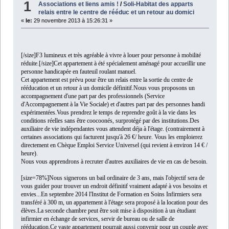
1
Associations et liens amis !
/
Soli-Habitat des apparts
relais entre le centre de rééduc et un retour au domici
«
le:
29 novembre 2013 à 15:26:31 »
[/size]
F3 lumineux et très agréable à vivre à louer pour personne à mobilité
réduite.
[/size]
Cet appartement à été spécialement aménagé pour accueillir une
personne handicapée en fauteuil roulant manuel.
Cet appartement est prévu pour être un relais entre la sortie du centre de
rééducation et un retour à un domicile définitif.Nous vous proposons un
accompagnement d'une part par des professionnels (Service
d'Accompagnement à la Vie Sociale) et d'autres part par des personnes handi
expérimentées.Vous prendrez le temps de reprendre goût à la vie dans les
conditions réelles sans être coocoonés, surprotégé par des institutions.Des
auxiliaire de vie indépendantes vous attendent déja à l'étage. (contrairement à
certaines associations qui facturent jusqu'à 26 €/ heure. Vous les emploierez
directement en Chèque Emploi Service Universel (qui revient à environ 14 € /
heure).
Nous vous apprendrons à recruter d'autres auxiliaires de vie en cas de besoin.
[size=78%]Nous signerons un bail ordinaire de 3 ans, mais l'objectif sera de
vous guider pour trouver un endroit définitif vraiment adapté à vos besoins et
envies...En septembre 2014 l'Institut de Formation en Soins Infirmiers sera
transféré à 300 m, un appartement à l'étage sera proposé à la location pour des
élèves.La seconde chambre peut être soit mise à disposition à un étudiant
infirmier en échange de services, servir de bureau ou de salle de
rééducation.Ce vaste appartement pourrait aussi convenir pour un couple avec