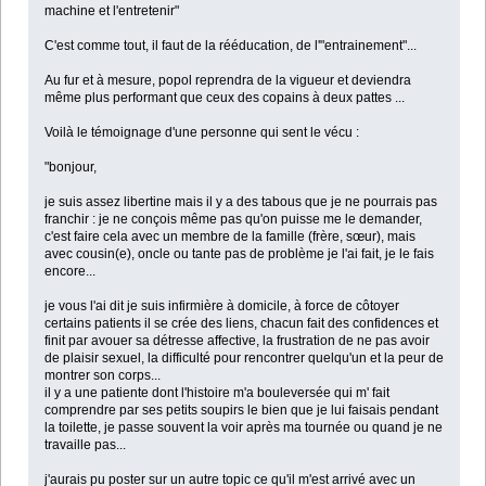
machine et l'entretenir"
C'est comme tout, il faut de la rééducation, de l'"entrainement"...
Au fur et à mesure, popol reprendra de la vigueur et deviendra
même plus performant que ceux des copains à deux pattes ...
Voilà le témoignage d'une personne qui sent le vécu :
"bonjour,
je suis assez libertine mais il y a des tabous que je ne pourrais pas
franchir : je ne conçois même pas qu'on puisse me le demander,
c'est faire cela avec un membre de la famille (frère, sœur), mais
avec cousin(e), oncle ou tante pas de problème je l'ai fait, je le fais
encore...
je vous l'ai dit je suis infirmière à domicile, à force de côtoyer
certains patients il se crée des liens, chacun fait des confidences et
finit par avouer sa détresse affective, la frustration de ne pas avoir
de plaisir sexuel, la difficulté pour rencontrer quelqu'un et la peur de
montrer son corps...
il y a une patiente dont l'histoire m'a bouleversée qui m' fait
comprendre par ses petits soupirs le bien que je lui faisais pendant
la toilette, je passe souvent la voir après ma tournée ou quand je ne
travaille pas...
j'aurais pu poster sur un autre topic ce qu'il m'est arrivé avec un