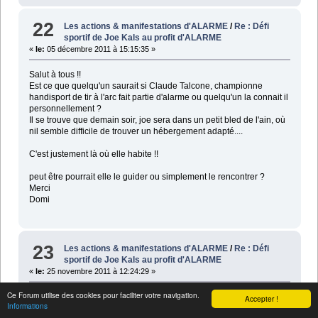
22
Les actions & manifestations d'ALARME
/
Re : Défi
sportif de Joe Kals au profit d'ALARME
«
le:
05 décembre 2011 à 15:15:35 »
Salut à tous !!
Est ce que quelqu'un saurait si Claude Talcone, championne
handisport de tir à l'arc fait partie d'alarme ou quelqu'un la connait il
personnellement ?
Il se trouve que demain soir, joe sera dans un petit bled de l'ain, où
nil semble difficile de trouver un hébergement adapté....
C'est justement là où elle habite !!
peut être pourrait elle le guider ou simplement le rencontrer ?
Merci
Domi
23
Les actions & manifestations d'ALARME
/
Re : Défi
sportif de Joe Kals au profit d'ALARME
«
le:
25 novembre 2011 à 12:24:29 »
Ce Forum utilise des cookies pour faciliter votre navigation.
http://montceau-news.com/saone_et_loire/51205-pour-attirer-
Accepter !
Informations
lattention-sur-le-handicap.html