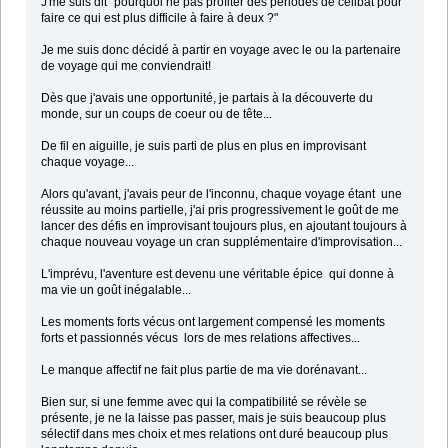
J'me suis dit "pourquoi ne pas profiter des périodes de célibat pour
faire ce qui est plus difficile à faire à deux ?"
Je me suis donc décidé à partir en voyage avec le ou la partenaire
de voyage qui me conviendrait!
Dès que j'avais une opportunité, je partais à la découverte du
monde, sur un coups de coeur ou de tête...
De fil en aiguille, je suis parti de plus en plus en improvisant
chaque voyage...
Alors qu'avant, j'avais peur de l'inconnu, chaque voyage étant une
réussite au moins partielle, j'ai pris progressivement le goût de me
lancer des défis en improvisant toujours plus, en ajoutant toujours à
chaque nouveau voyage un cran supplémentaire d'improvisation...
L'imprévu, l'aventure est devenu une véritable épice qui donne à
ma vie un goût inégalable...
Les moments forts vécus ont largement compensé les moments
forts et passionnés vécus lors de mes relations affectives...
Le manque affectif ne fait plus partie de ma vie dorénavant...
Bien sur, si une femme avec qui la compatibilité se révèle se
présente, je ne la laisse pas passer, mais je suis beaucoup plus
sélectif dans mes choix et mes relations ont duré beaucoup plus