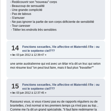
- Redécouvrir son "nouveau" corps
- Beaucoup de sensualité
- Une grande complicité
- Pas de tabous
- S'amuser
- Ne pas ignorer la partie de son corps déficiente de sensibilité
- Tour caresser
- Titiller les endroits très sensibles
14
Fonctions sexuelles, Vie affective et Maternité
/
Re : ou
est le septieme ciel???
«
le:
03 juin 2012 à 12:39:47 »
une amie australienne qui est avec un tétar m'a dit un truc qui selon
moi résume tout "on peut tout faire, mais il faut plus "travailler""
15
Fonctions sexuelles, Vie affective et Maternité
/
Re : ou
est le septieme ciel???
«
le:
03 juin 2012 à 12:37:45 »
Rassurez vous, si vous n'avez pas eu de rapports réguliers ou de
branlettes, c'est normal si les premiers temps ça n'est pas au top...
Comme me l'a dit un grand spécialiste, "il faut faire redémarrer la