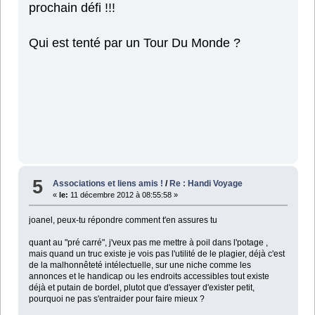
prochain défi !!!
Qui est tenté par un Tour Du Monde ?
5
Associations et liens amis !
/
Re : Handi Voyage
«
le:
11 décembre 2012 à 08:55:58 »
joanel, peux-tu répondre comment t'en assures tu
quant au "pré carré", j'veux pas me mettre à poil dans l'potage ,
mais quand un truc existe je vois pas l'utilité de le plagier, déjà c'est
de la malhonnêteté intélectuelle, sur une niche comme les
annonces et le handicap ou les endroits accessibles tout existe
déjà et putain de bordel, plutot que d'essayer d'exister petit,
pourquoi ne pas s'entraider pour faire mieux ?