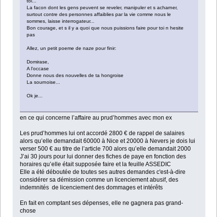
toi...
La facon dont les gens peuvent se reveler, manipuler et s acharner,
surtout contre des personnes affaiblies par la vie comme nous le
sommes, laisse interrogateur...
Bon courage, et s il y a quoi que nous puissions faire pour toi n hesite
pas
Allez, un petit poeme de naze pour finir:
Domirase,
A l'occase
Donne nous des nouvelles de ta hongroise
La sournoise...
Ok je...
en ce qui concerne l’affaire au prud’hommes avec mon ex
Les prud’hommes lui ont accordé 2800 € de rappel de salaires
alors qu’elle demandait 60000 à Nice et 20000 à Nevers je dois lui
verser 500 € au titre de l’article 700 alors qu’elle demandait 2000
J’ai 30 jours pour lui donner des fiches de paye en fonction des
horaires qu’elle était supposée faire et la feuille ASSEDIC
Elle a été déboutée de toutes ses autres demandes c'est-à-dire
considérer sa démission comme un licenciement abusif, des
indemnités de licenciement des dommages et intérêts
En fait en comptant ses dépenses, elle ne gagnera pas grand-
chose