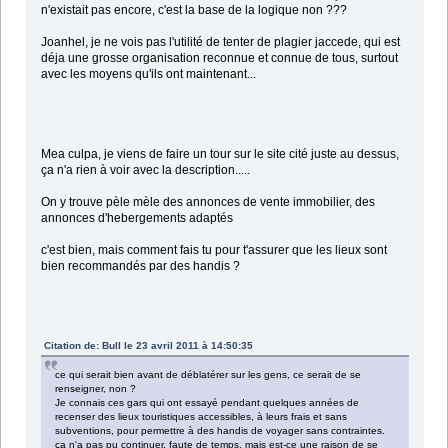
n'existait pas encore, c'est la base de la logique non ???
Joanhel, je ne vois pas l'utilité de tenter de plagier jaccede, qui est
déja une grosse organisation reconnue et connue de tous, surtout
avec les moyens qu'ils ont maintenant...
Mea culpa, je viens de faire un tour sur le site cité juste au dessus,
ça n'a rien à voir avec la description.....
On y trouve pèle mèle des annonces de vente immobilier, des
annonces d'hebergements adaptés
c'est bien, mais comment fais tu pour t'assurer que les lieux sont
bien recommandés par des handis ?
Citation de: Bull le 23 avril 2011 à 14:50:35
ce qui serait bien avant de déblatérer sur les gens, ce serait de se
renseigner, non ?
Je connais ces gars qui ont essayé pendant quelques années de
recenser des lieux touristiques accessibles, à leurs frais et sans
subventions, pour permettre à des handis de voyager sans contraintes.
ça n'a pas pu continuer, faute de temps, mais est-ce une raison de se