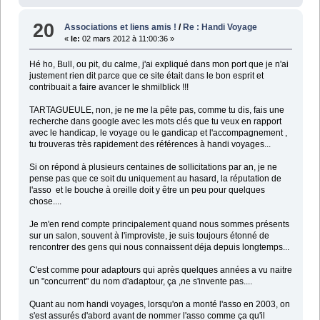
20
Associations et liens amis !
/
Re : Handi Voyage
«
le:
02 mars 2012 à 11:00:36 »
Hé ho, Bull, ou pit, du calme, j'ai expliqué dans mon port que je n'ai
justement rien dit parce que ce site était dans le bon esprit et
contribuait a faire avancer le shmilblick !!!
TARTAGUEULE, non, je ne me la pête pas, comme tu dis, fais une
recherche dans google avec les mots clés que tu veux en rapport
avec le handicap, le voyage ou le gandicap et l'accompagnement ,
tu trouveras très rapidement des références à handi voyages...
Si on répond à plusieurs centaines de sollicitations par an, je ne
pense pas que ce soit du uniquement au hasard, la réputation de
l'asso et le bouche à oreille doit y être un peu pour quelques
chose....
Je m'en rend compte principalement quand nous sommes présents
sur un salon, souvent à l'improviste, je suis toujours étonné de
rencontrer des gens qui nous connaissent déja depuis longtemps...
C'est comme pour adaptours qui après quelques années a vu naitre
un "concurrent" du nom d'adaptour, ça ,ne s'invente pas....
Quant au nom handi voyages, lorsqu'on a monté l'asso en 2003, on
s'est assurés d'abord avant de nommer l'asso comme ça qu'il