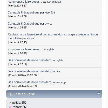
lcomment se faire peser ...
par
Lavandula2
[
Hier
à 22:44:17]
Cannabis thérapeutique
par
Hervé35
[
Hier
à 16:48:09]
Cannabis thérapeutique
par
sylvia
[
Hier
à 14:35:35]
Recherche de bien-être et de reconnexion au corps après une lésion
médullaire
par
sylvia
[
Hier
à 14:27:45]
lcomment se faire peser ...
par
sylvia
[
Hier
à 14:20:29]
Des nouvelles de notre président
par
sylvia
[
Hier
à 14:12:58]
Des nouvelles de notre président
par
Isa
[03 août 2026 à 15:20:30]
Des nouvelles de notre président
par
misterjp
[03 août 2026 à 07:45:53]
Qui est en ligne
Invités: 552
Robots: 16