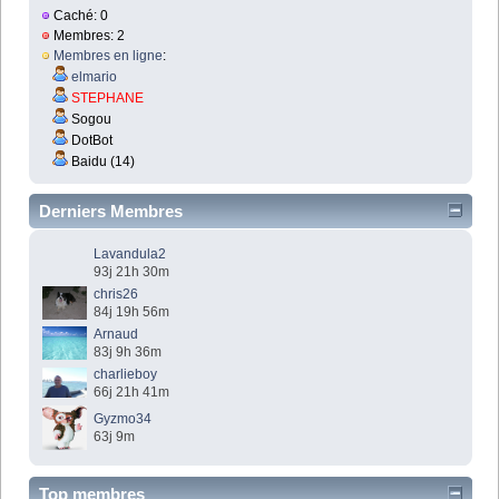
Caché: 0
Membres: 2
Membres en ligne
:
elmario
STEPHANE
Sogou
DotBot
Baidu (14)
Derniers Membres
Lavandula2
93j 21h 30m
chris26
84j 19h 56m
Arnaud
83j 9h 36m
charlieboy
66j 21h 41m
Gyzmo34
63j 9m
Top membres