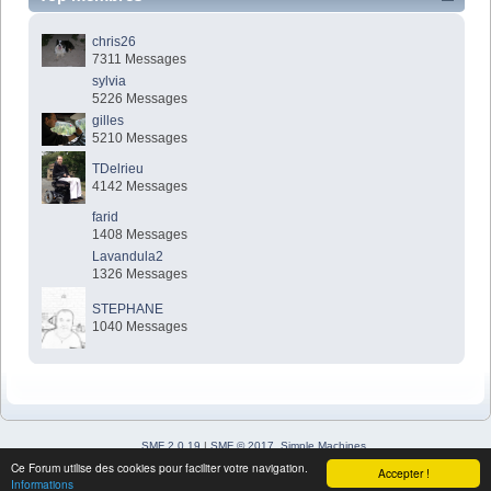
chris26
7311 Messages
sylvia
5226 Messages
gilles
5210 Messages
TDelrieu
4142 Messages
farid
1408 Messages
Lavandula2
1326 Messages
STEPHANE
1040 Messages
SMF 2.0.19
|
SMF © 2017
,
Simple Machines
Simple Audio Video Embedder
Ce Forum utilise des cookies pour faciliter votre navigation.
Accepter !
SimplePortal 2.3.7 © 2008-2026, SimplePortal
Informations