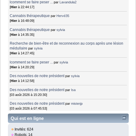
lcomment se faire peser ...
par
Lavandula2
[
Hier
à 22:44:17]
Cannabis thérapeutique
par
Hervé35
[
Hier
à 16:48:09]
Cannabis thérapeutique
par
sylvia
[
Hier
à 14:35:35]
Recherche de bien-être et de reconnexion au corps après une lésion
médullaire
par
sylvia
[
Hier
à 14:27:45]
lcomment se faire peser ...
par
sylvia
[
Hier
à 14:20:29]
Des nouvelles de notre président
par
sylvia
[
Hier
à 14:12:58]
Des nouvelles de notre président
par
Isa
[03 août 2026 à 15:20:30]
Des nouvelles de notre président
par
misterjp
[03 août 2026 à 07:45:53]
Qui est en ligne
Invités: 624
Robots: 14