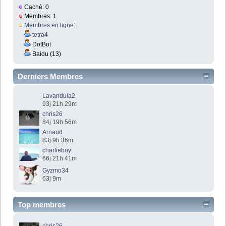
Caché: 0
Membres: 1
Membres en ligne
:
tetra4
DotBot
Baidu (13)
Derniers Membres
Lavandula2
93j 21h 29m
chris26
84j 19h 56m
Arnaud
83j 9h 36m
charlieboy
66j 21h 41m
Gyzmo34
63j 9m
Top membres