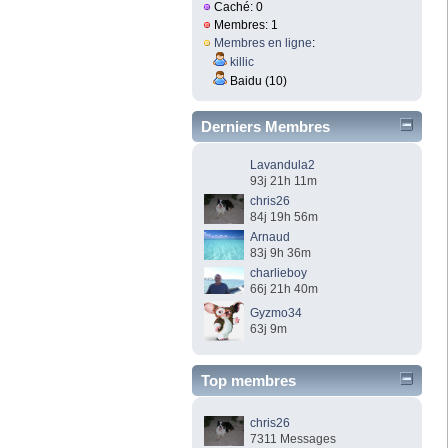
Caché: 0
Membres: 1
Membres en ligne
:
killic
Baidu (10)
Derniers Membres
Lavandula2
93j 21h 11m
chris26
84j 19h 56m
Arnaud
83j 9h 36m
charlieboy
66j 21h 40m
Gyzmo34
63j 9m
Top membres
chris26
7311 Messages