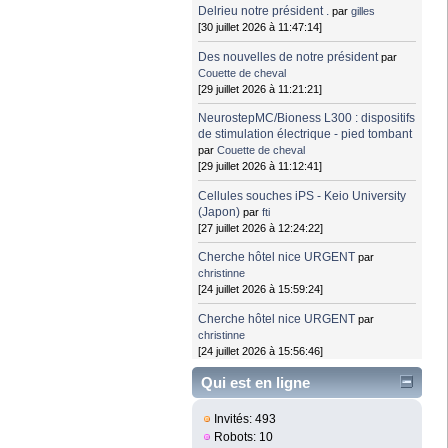
Delrieu notre président .
par
gilles
[30 juillet 2026 à 11:47:14]
Des nouvelles de notre président
par
Couette de cheval
[29 juillet 2026 à 11:21:21]
NeurostepMC/Bioness L300 : dispositifs
de stimulation électrique - pied tombant
par
Couette de cheval
[29 juillet 2026 à 11:12:41]
Cellules souches iPS - Keio University
(Japon)
par
fti
[27 juillet 2026 à 12:24:22]
Cherche hôtel nice URGENT
par
christinne
[24 juillet 2026 à 15:59:24]
Cherche hôtel nice URGENT
par
christinne
[24 juillet 2026 à 15:56:46]
Qui est en ligne
Invités: 493
Robots: 10