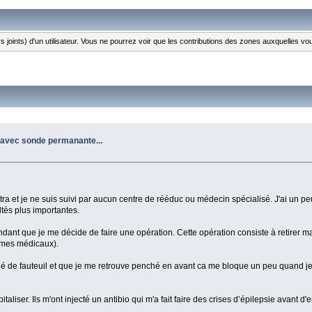
s joints) d'un utilisateur. Vous ne pourrez voir que les contributions des zones auxquelles v
e avec sonde permanante...
s tétra et je ne suis suivi par aucun centre de rééduc ou médecin spécialisé. J'ai un 
tés plus importantes.
ant que je me décide de faire une opération. Cette opération consiste à retirer ma
ermes médicaux).
ngé de fauteuil et que je me retrouve penché en avant ca me bloque un peu quand je
taliser. Ils m'ont injecté un antibio qui m'a fait faire des crises d’épilepsie avant d'