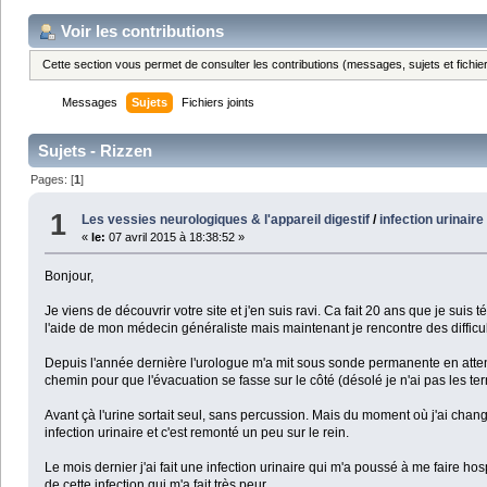
Voir les contributions
Cette section vous permet de consulter les contributions (messages, sujets et fichier
Messages
Sujets
Fichiers joints
Sujets - Rizzen
Pages: [
1
]
1
Les vessies neurologiques & l'appareil digestif
/
infection urinair
«
le:
07 avril 2015 à 18:38:52 »
Bonjour,
Je viens de découvrir votre site et j'en suis ravi. Ca fait 20 ans que je sui
l'aide de mon médecin généraliste mais maintenant je rencontre des difficul
Depuis l'année dernière l'urologue m'a mit sous sonde permanente en attend
chemin pour que l'évacuation se fasse sur le côté (désolé je n'ai pas les t
Avant çà l'urine sortait seul, sans percussion. Mais du moment où j'ai cha
infection urinaire et c'est remonté un peu sur le rein.
Le mois dernier j'ai fait une infection urinaire qui m'a poussé à me faire hospi
de cette infection qui m'a fait très peur.