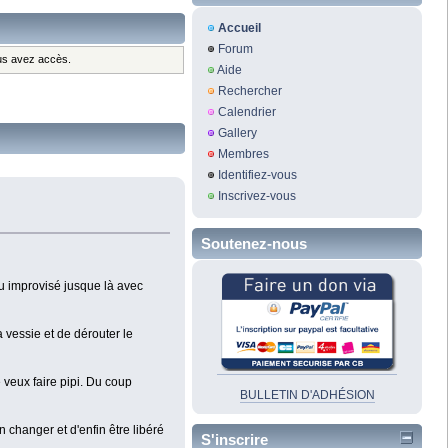
Accueil
Forum
ous avez accès.
Aide
Rechercher
Calendrier
Gallery
Membres
Identifiez-vous
Inscrivez-vous
Soutenez-nous
peu improvisé jusque là avec
 vessie et de dérouter le
 veux faire pipi. Du coup
BULLETIN D'ADHÉSION
en changer et d'enfin être libéré
S'inscrire