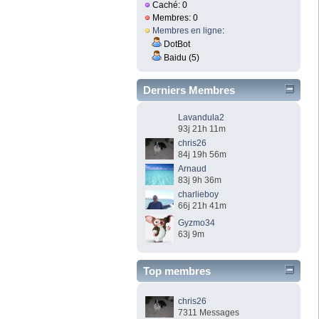
Caché: 0
Membres: 0
Membres en ligne
:
DotBot
Baidu (5)
Derniers Membres
Lavandula2
93j 21h 11m
chris26
84j 19h 56m
Arnaud
83j 9h 36m
charlieboy
66j 21h 41m
Gyzmo34
63j 9m
Top membres
chris26
7311 Messages