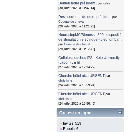
Delrieu notre président .
par
gilles
[30 juillet 2026 à 11:47:14]
Des nouvelles de notre président
par
Couette de cheval
[29 juillet 2026 à 11:21:21]
NeurostepMC/Bioness L300 : dispositifs
de stimulation électrique - pied tombant
par
Couette de cheval
[29 juillet 2026 à 11:12:41]
Cellules souches iPS - Keio University
(Japon)
par
fti
[27 juillet 2026 à 12:24:22]
Cherche hôtel nice URGENT
par
christinne
[24 juillet 2026 à 15:59:24]
Cherche hôtel nice URGENT
par
christinne
[24 juillet 2026 à 15:56:46]
Qui est en ligne
Invités: 519
Robots: 6