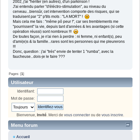
2002, j'ai "hériter (en autres), d'un parkinson !
J'ai entendu parler "d'éléctro-stimulation", au niveau du
cerveau...biensûr, cet intervention comporte des risques, qui se
traduisent par "2" p'tits mots : "LA MORT" !
Mais cela me fais : "même pô peur !", car ses tremblements me
"pourrissent" la vie, depuis tant d'années & les avantages (si cette
opération réussi) sont nombreux !!!
De toutes façon, je n'ai rien à perdre : ni femme, ni enfant(s), peu
d'ami(e)s & la famille...rares sont les personnes qui me pleurerons
!!!
Donc, question : j'ai "trés" envie de tenter 1 "rumba", avec la
faucheuse...dois-je le faire ???
Pages: [
1
]
Utilisateur
Identifiant:
Mot de passe:
Bienvenue,
Invité
. Merci de
vous connecter
ou de
vous inscrire
.
Menu forum
Accueil