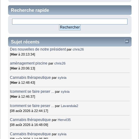
Recherche rapide
Sujet récents
Des nouvelles de notre président
par
chris26
[
Hier
à 20:13:34]
aménagement piscine
par
chris26
[
Hier
à 20:06:13]
Cannabis thérapeutique
par
sylvia
[
Hier
à 12:48:43]
lcomment se faire peser ...
par
sylvia
[
Hier
à 12:46:37]
lcomment se faire peser ...
par
Lavandula2
[08 août 2026 à 22:44:17]
Cannabis thérapeutique
par
Hervé35
[08 août 2026 à 16:48:09]
Cannabis thérapeutique
par
sylvia
[08 août 2026 à 14:35:35]