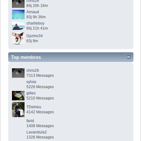
chris26
84j 20h 16m
Arnaud
83j 9h 36m
charlieboy
66j 21h 41m
Gyzmo34
63j 9m
Top membres
chris26
7313 Messages
sylvia
5226 Messages
gilles
5210 Messages
TDelrieu
4142 Messages
farid
1408 Messages
Lavandula2
1326 Messages