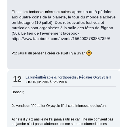
près un an à pédaler
Et pour les bretons et même les autres a
aux quatre coins de la planète, le tour du monde s'achève
en Bretagne (10 juillet). Des retrouvailles festives et
musicales sont organisées à la salle des fêtes de Bignan
(56).
Le lien de l'événement facebook:
https://www.facebook.com/events/1564002783857399/
PS: j'aurai du penser à créer ce sujet il y a un an
12
La kinésithérapie & l'orthopédie
/
Pédalier Oxycycle II
«
le:
16 juin 2015 à 22:21:01 »
Bonsoir,
Je vends un "Pédalier Oxycycle II" si cela intéresse quelqu'un.
Acheté il y a 2 ans je ne l'ai jamais utilisé car il ne me convient pas.
La jambe n'est pas maintenue comme sur un motomed et mes