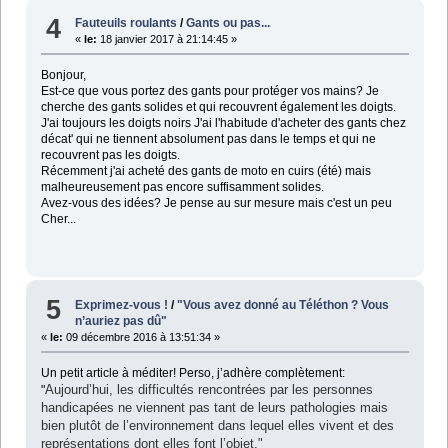
4
Fauteuils roulants
/
Gants ou pas...
«
le:
18 janvier 2017 à 21:14:45 »
Bonjour,
Est-ce que vous portez des gants pour protéger vos mains? Je
cherche des gants solides et qui recouvrent également les doigts.
J'ai toujours les doigts noirs J'ai l'habitude d'acheter des gants chez
décat' qui ne tiennent absolument pas dans le temps et qui ne
recouvrent pas les doigts.
Récemment j'ai acheté des gants de moto en cuirs (été) mais
malheureusement pas encore suffisamment solides.
Avez-vous des idées? Je pense au sur mesure mais c'est un peu
Cher...
5
Exprimez-vous !
/
"Vous avez donné au Téléthon ? Vous
n’auriez pas dû"
«
le:
09 décembre 2016 à 13:51:34 »
Un petit article à méditer! Perso, j’adhère complètement:
Aujourd’hui, les difficultés rencontrées par les personnes
"
handicapées ne viennent pas tant de leurs pathologies mais
bien plutôt de l’environnement dans lequel elles vivent et des
représentations dont elles font l’objet."