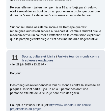
Personnellement j'ai eu mon permis à 18 ans (déjà para), celui-ci
était à re-valider au bout de un an pour ensuite prolonger pour une
durée de 5 ans. Le délai des 5 ans arrive au mois de Janvier...
Sur conseil d'une assistante sociale de Kerpape qui c'est
renseignée auprès du service auto-école du centre il faudrait que le
médecin écrive un courrier à l'attention de la commission expliquant
que la paraplégie/tétraplégie n'est pas une maladie dégénérative.
11
Sports, culture et loisirs
/
Arrivée tour du monde contre
la sclérose en plaques
«
le:
29 juin 2015 à 13:21:07 »
Bonjour,
Des collègues reviennent d'un tour du monde contre la sclérose en
plaques. Ils sont partis il y a un an à 6 personnes dont une
personne atteinte de la SEP (le père d'un des gars).
Pour plus d'infos sur le sujet:
http://www.worldtour-ms.com/le-
projet/details-du-projet/