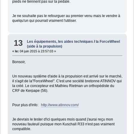
pieds ne tiennent pas sur la pédale.
Je ne souhaite pas le refourguer au premier venu mais le vendre à
quelqu'un qui pourrait vraiment l'utiliser.
13
Les équipements, les aides techniques
/
la ForceWheel
(aide à la propulsion)
«
le:
04 juin 2015 à 23:57:03 »
Bonsoir,
Un nouveau système d'aide à la propulsion est arrivé sur le marché,
il s'agit de la"ForceWheel". C'est une société bretonne ATINNOV qui
la créé. Le concepteur est Mathieu Rietman un orthopédiste du
CRF de Kerpape (56).
Pour plus d'info:
http://www.atinnov.com/
Je devrais le tester d'ici quelques mois quand j'aurai reçu mon
nouveau fauteuil puisque mon Kuschall R33 n'est pas vraiment
compatible.