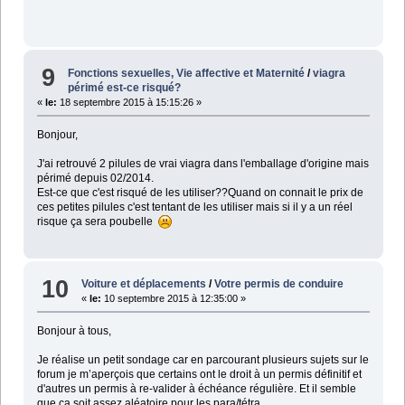
9
Fonctions sexuelles, Vie affective et Maternité
/
viagra
périmé est-ce risqué?
«
le:
18 septembre 2015 à 15:15:26 »
Bonjour,
J'ai retrouvé 2 pilules de vrai viagra dans l'emballage d'origine mais
périmé depuis 02/2014.
Est-ce que c'est risqué de les utiliser??Quand on connait le prix de
ces petites pilules c'est tentant de les utiliser mais si il y a un réel
risque ça sera poubelle
10
Voiture et déplacements
/
Votre permis de conduire
«
le:
10 septembre 2015 à 12:35:00 »
Bonjour à tous,
Je réalise un petit sondage car en parcourant plusieurs sujets sur le
forum je m’aperçois que certains ont le droit à un permis définitif et
d'autres un permis à re-valider à échéance régulière. Et il semble
que ça soit assez aléatoire pour les para/tétra.