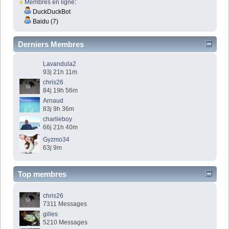
Membres en ligne
:
DuckDuckBot
Baidu (7)
Derniers Membres
Lavandula2
93j 21h 11m
chris26
84j 19h 56m
Arnaud
83j 9h 36m
charlieboy
66j 21h 40m
Gyzmo34
63j 9m
Top membres
chris26
7311 Messages
gilles
5210 Messages