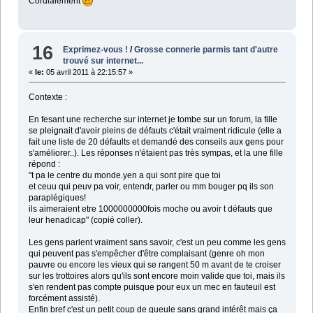
Cordialement
16
Exprimez-vous !
/
Grosse connerie parmis tant d'autre
trouvé sur internet...
«
le:
05 avril 2011 à 22:15:57 »
Contexte :
En fesant une recherche sur internet je tombe sur un forum, la fille
se pleignait d'avoir pleins de défauts c'était vraiment ridicule (elle a
fait une liste de 20 défaults et demandé des conseils aux gens pour
s'améliorer..). Les réponses n'étaient pas très sympas, et la une fille
répond :
"t pa le centre du monde.yen a qui sont pire que toi
et ceuu qui peuv pa voir, entendr, parler ou mm bouger pq ils son
paraplégiques!
ils aimeraient etre 1000000000fois moche ou avoir t défauts que
leur henadicap" (copié coller).
Les gens parlent vraiment sans savoir, c'est un peu comme les gens
qui peuvent pas s'empêcher d'être complaisant (genre oh mon
pauvre ou encore les vieux qui se rangent 50 m avant de te croiser
sur les trottoires alors qu'ils sont encore moin valide que toi, mais ils
s'en rendent pas compte puisque pour eux un mec en fauteuil est
forcément assisté).
Enfin bref c'est un petit coup de gueule sans grand intérêt mais ça