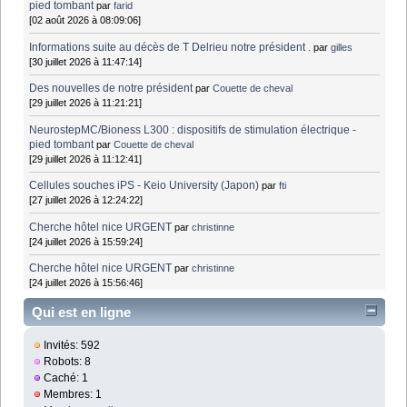
pied tombant
par
farid
[02 août 2026 à 08:09:06]
Informations suite au décès de T Delrieu notre président .
par
gilles
[30 juillet 2026 à 11:47:14]
Des nouvelles de notre président
par
Couette de cheval
[29 juillet 2026 à 11:21:21]
NeurostepMC/Bioness L300 : dispositifs de stimulation électrique -
pied tombant
par
Couette de cheval
[29 juillet 2026 à 11:12:41]
Cellules souches iPS - Keio University (Japon)
par
fti
[27 juillet 2026 à 12:24:22]
Cherche hôtel nice URGENT
par
christinne
[24 juillet 2026 à 15:59:24]
Cherche hôtel nice URGENT
par
christinne
[24 juillet 2026 à 15:56:46]
Qui est en ligne
Invités: 592
Robots: 8
Caché: 1
Membres: 1