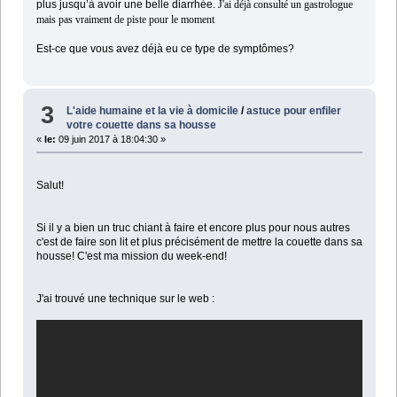
plus jusqu’à avoir une belle diarrhée.
J'ai déjà consulté un gastrologue
mais pas vraiment de piste pour le moment
t..
Est-ce que vous avez déjà eu ce type de symptômes?
3
L'aide humaine et la vie à domicile
/
astuce pour enfiler
votre couette dans sa housse
«
le:
09 juin 2017 à 18:04:30 »
Salut!
Si il y a bien un truc chiant à faire et encore plus pour nous autres
c'est de faire son lit et plus précisément de mettre la couette dans sa
housse! C'est ma mission du week-end!
J'ai trouvé une technique sur le web :