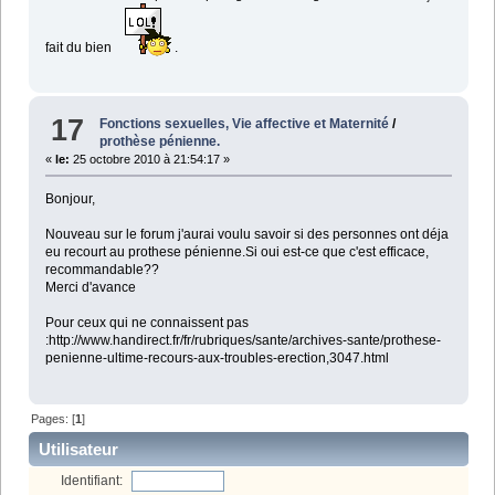
fait du bien
.
17
Fonctions sexuelles, Vie affective et Maternité
/
prothèse pénienne.
«
le:
25 octobre 2010 à 21:54:17 »
Bonjour,
Nouveau sur le forum j'aurai voulu savoir si des personnes ont déja
eu recourt au prothese pénienne.Si oui est-ce que c'est efficace,
recommandable??
Merci d'avance
Pour ceux qui ne connaissent pas
:http://www.handirect.fr/fr/rubriques/sante/archives-sante/prothese-
penienne-ultime-recours-aux-troubles-erection,3047.html
Pages: [
1
]
Utilisateur
Identifiant: