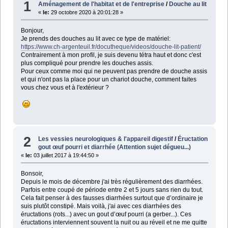
1
Aménagement de l'habitat et de l'entreprise
/
Douche au lit
«
le:
29 octobre 2020 à 20:01:28 »
Bonjour,
Je prends des douches au lit avec ce type de matériel:
https://www.ch-argenteuil.fr/docutheque/videos/douche-lit-patient/
Contrairement à mon profil, je suis devenu tétra haut et donc c'est
plus compliqué pour prendre les douches assis.
Pour ceux comme moi qui ne peuvent pas prendre de douche assis
et qui n'ont pas la place pour un chariot douche, comment faites
vous chez vous et à l'extérieur ?
2
Les vessies neurologiques & l'appareil digestif
/
Éructation
gout œuf pourri et diarrhée (Attention sujet dégueu...)
«
le:
03 juillet 2017 à 19:44:50 »
Bonsoir,
Depuis le mois de décembre j'ai très régulièrement des diarrhées.
Parfois entre coupé de période entre 2 et 5 jours sans rien du tout.
Cela fait penser à des fausses diarrhées surtout que d’ordinaire je
suis plutôt constipé. Mais voilà, j'ai avec ces diarrhées des
éructations (rots...) avec un gout d’œuf pourri (a gerber...). Ces
éructations interviennent souvent la nuit ou au réveil et ne me quitte