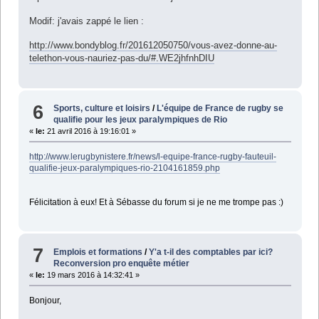
Modif: j'avais zappé le lien :
http://www.bondyblog.fr/201612050750/vous-avez-donne-au-
telethon-vous-nauriez-pas-du/#.WE2jhfnhDIU
6
Sports, culture et loisirs
/
L'équipe de France de rugby se
qualifie pour les jeux paralympiques de Rio
«
le:
21 avril 2016 à 19:16:01 »
http://www.lerugbynistere.fr/news/l-equipe-france-rugby-fauteuil-
qualifie-jeux-paralympiques-rio-2104161859.php
Félicitation à eux! Et à Sébasse du forum si je ne me trompe pas :)
7
Emplois et formations
/
Y'a t-il des comptables par ici?
Reconversion pro enquête métier
«
le:
19 mars 2016 à 14:32:41 »
Bonjour,