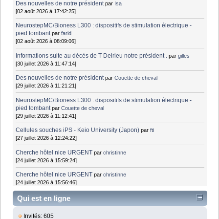
Des nouvelles de notre président
par
Isa
[02 août 2026 à 17:42:25]
NeurostepMC/Bioness L300 : dispositifs de stimulation électrique -
pied tombant
par
farid
[02 août 2026 à 08:09:06]
Informations suite au décès de T Delrieu notre président .
par
gilles
[30 juillet 2026 à 11:47:14]
Des nouvelles de notre président
par
Couette de cheval
[29 juillet 2026 à 11:21:21]
NeurostepMC/Bioness L300 : dispositifs de stimulation électrique -
pied tombant
par
Couette de cheval
[29 juillet 2026 à 11:12:41]
Cellules souches iPS - Keio University (Japon)
par
fti
[27 juillet 2026 à 12:24:22]
Cherche hôtel nice URGENT
par
christinne
[24 juillet 2026 à 15:59:24]
Cherche hôtel nice URGENT
par
christinne
[24 juillet 2026 à 15:56:46]
Qui est en ligne
Invités: 605