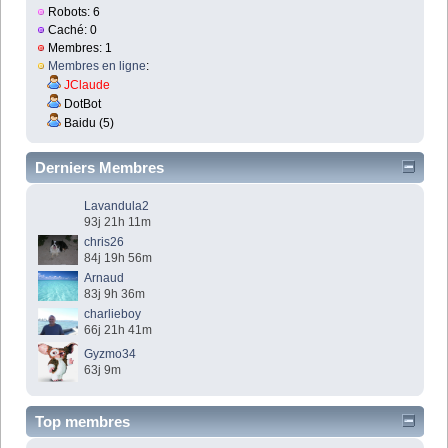
Robots: 6
Caché: 0
Membres: 1
Membres en ligne
:
JClaude
DotBot
Baidu (5)
Derniers Membres
Lavandula2
93j 21h 11m
chris26
84j 19h 56m
Arnaud
83j 9h 36m
charlieboy
66j 21h 41m
Gyzmo34
63j 9m
Top membres