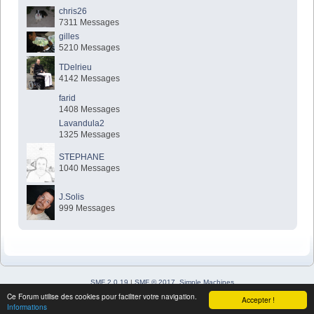
chris26
7311 Messages
gilles
5210 Messages
TDelrieu
4142 Messages
farid
1408 Messages
Lavandula2
1325 Messages
STEPHANE
1040 Messages
J.Solis
999 Messages
SMF 2.0.19
|
SMF © 2017
,
Simple Machines
Simple Audio Video Embedder
Ce Forum utilise des cookies pour faciliter votre navigation.
Accepter !
SimplePortal 2.3.7 © 2008-2026, SimplePortal
Informations
Sitemap
XHTML
Flux RSS
WAP2