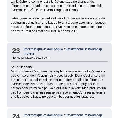
ton téléphone comment fais tu ? J'envisage de changer de
téléphone pour quelque chose de plus récent et plus compatible
avec voice accès et le déverouillage par la voix.
Tetra4, quel type de baguette utilises tu ? J'avais vu sur un post de
quelqu'un qui utilisait une baguette en carbone avec un embout en
mousse d'éponge en mode "do it yourself" je me demande si c'était
pas toi ? C'est pas mal pour l'utiliser dans le lit.
23
Informatique et domotique
/
Smartphone et handicap
moteur
«
le:
07 juin 2020 à 10:08:29 »
Salut Stéphane,
Mon problème c'est quand le téléphone se met en veille j'aimerais
pouvoir sortir de « l'écran noir » avec la voix. Donc c'est encore un
peu plus que simplement scroller pour déverrouiller le téléphone
avec le code PIN ou cadenas . Je ne peux pas appuyer sur un
bouton donc j'aimerais pouvoir tout faire à la voix. Mon profil est un
peu trompeur car je suis passé très récemment d'une paraplégie à
une tétraplégie haute ne pouvant bouger que les épaules.
24
Informatique et domotique
/
Smartphone et handicap