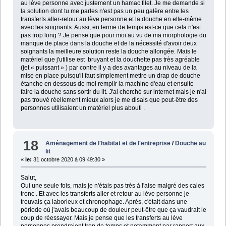
au lève personne avec justement un hamac filet. Je me demande si
la solution dont tu me parles n'est pas un peu galère entre les
transferts aller-retour au lève personne et la douche en elle-même
avec les soignants. Aussi, en terme de temps est-ce que cela n'est
pas trop long ? Je pense que pour moi au vu de ma morphologie du
manque de place dans la douche et de la nécessité d'avoir deux
soignants la meilleure solution reste la douche allongée. Mais le
matériel que j'utilise est bruyant et la douchette pas très agréable
(jet « puissant » ) par contre il y a des avantages au niveau de la
mise en place puisqu'il faut simplement mettre un drap de douche
étanche en dessous de moi remplir la machine d'eau et ensuite
faire la douche sans sortir du lit. J'ai cherché sur internet mais je n'ai
pas trouvé réellement mieux alors je me disais que peut-être des
personnes utilisaient un matériel plus abouti .
18
Aménagement de l'habitat et de l'entreprise
/
Douche au
lit
«
le:
31 octobre 2020 à 09:49:30 »
Salut,
Oui une seule fois, mais je n'étais pas très à l'aise malgré des cales
tronc . Et avec les transferts aller et retour au lève personne je
trouvais ça laborieux et chronophage. Après, c'était dans une
période où j'avais beaucoup de douleur peut-être que ça vaudrait le
coup de réessayer. Mais je pense que les transferts au lève
personnes prendraient trop de temps et notamment par rapport aux