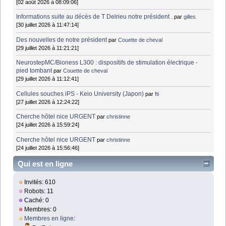
[02 août 2026 à 08:09:06]
Informations suite au décès de T Delrieu notre président .
par
gilles
[30 juillet 2026 à 11:47:14]
Des nouvelles de notre président
par
Couette de cheval
[29 juillet 2026 à 11:21:21]
NeurostepMC/Bioness L300 : dispositifs de stimulation électrique -
pied tombant
par
Couette de cheval
[29 juillet 2026 à 11:12:41]
Cellules souches iPS - Keio University (Japon)
par
fti
[27 juillet 2026 à 12:24:22]
Cherche hôtel nice URGENT
par
christinne
[24 juillet 2026 à 15:59:24]
Cherche hôtel nice URGENT
par
christinne
[24 juillet 2026 à 15:56:46]
Qui est en ligne
Invités: 610
Robots: 11
Caché: 0
Membres: 0
Membres en ligne
: