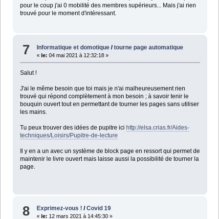
pour le coup j'ai 0 mobilité des membres supérieurs... Mais j'ai rien
trouvé pour le moment d'intéressant.
7
Informatique et domotique
/
tourne page automatique
«
le:
04 mai 2021 à 12:32:18 »
Salut !
J'ai le même besoin que toi mais je n'ai malheureusement rien
trouvé qui répond complètement à mon besoin ; à savoir tenir le
bouquin ouvert tout en permettant de tourner les pages sans utiliser
les mains.
Tu peux trouver des idées de pupitre ici
http://elsa.crias.fr/Aides-
techniques/Loisirs/Pupitre-de-lecture
Il y en a un avec un système de block page en ressort qui permet de
maintenir le livre ouvert mais laisse aussi la possibilité de tourner la
page.
8
Exprimez-vous !
/
Covid 19
«
le:
12 mars 2021 à 14:45:30 »