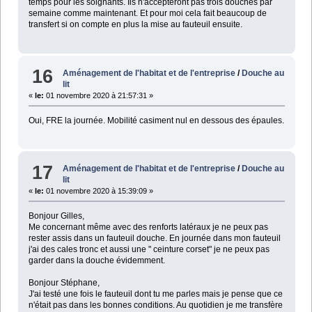
temps pour les soignants. Ils n'accepteront pas trois douches par
semaine comme maintenant. Et pour moi cela fait beaucoup de
transfert si on compte en plus la mise au fauteuil ensuite.
16
Aménagement de l'habitat et de l'entreprise
/
Douche au
lit
«
le:
01 novembre 2020 à 21:57:31 »
Oui, FRE la journée. Mobilité casiment nul en dessous des épaules.
17
Aménagement de l'habitat et de l'entreprise
/
Douche au
lit
«
le:
01 novembre 2020 à 15:39:09 »
Bonjour Gilles,
Me concernant même avec des renforts latéraux je ne peux pas
rester assis dans un fauteuil douche. En journée dans mon fauteuil
j'ai des cales tronc et aussi une " ceinture corset" je ne peux pas
garder dans la douche évidemment.
Bonjour Stéphane,
J'ai testé une fois le fauteuil dont tu me parles mais je pense que ce
n'était pas dans les bonnes conditions. Au quotidien je me transfère