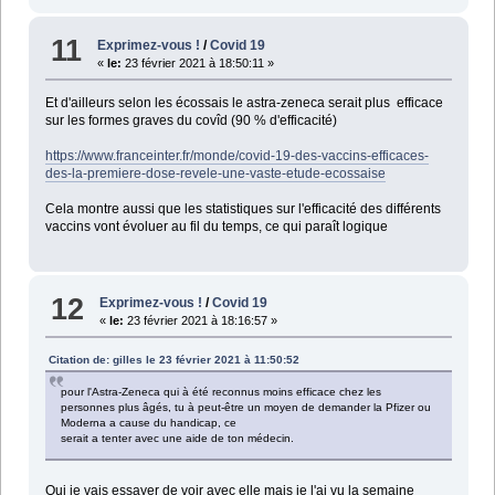
11
Exprimez-vous !
/
Covid 19
«
le:
23 février 2021 à 18:50:11 »
Et d'ailleurs selon les écossais le astra-zeneca serait plus efficace
sur les formes graves du covîd (90 % d'efficacité)
https://www.franceinter.fr/monde/covid-19-des-vaccins-efficaces-
des-la-premiere-dose-revele-une-vaste-etude-ecossaise
Cela montre aussi que les statistiques sur l'efficacité des différents
vaccins vont évoluer au fil du temps, ce qui paraît logique
12
Exprimez-vous !
/
Covid 19
«
le:
23 février 2021 à 18:16:57 »
Citation de: gilles le 23 février 2021 à 11:50:52
pour l'Astra-Zeneca qui à été reconnus moins efficace chez les
personnes plus âgés, tu à peut-être un moyen de demander la Pfizer ou
Moderna a cause du handicap, ce
serait a tenter avec une aide de ton médecin.
Oui je vais essayer de voir avec elle mais je l'ai vu la semaine