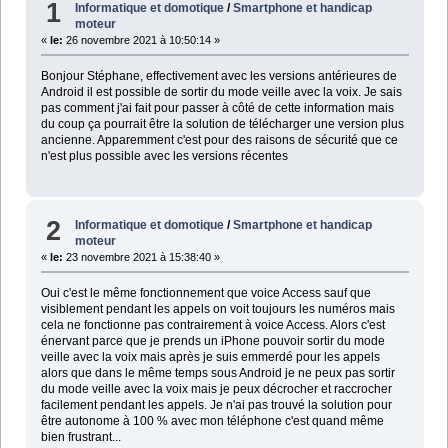
1
Informatique et domotique
/
Smartphone et handicap
moteur
«
le:
26 novembre 2021 à 10:50:14 »
Bonjour Stéphane, effectivement avec les versions antérieures de
Android il est possible de sortir du mode veille avec la voix. Je sais
pas comment j'ai fait pour passer à côté de cette information mais
du coup ça pourrait être la solution de télécharger une version plus
ancienne. Apparemment c'est pour des raisons de sécurité que ce
n'est plus possible avec les versions récentes
2
Informatique et domotique
/
Smartphone et handicap
moteur
«
le:
23 novembre 2021 à 15:38:40 »
Oui c'est le même fonctionnement que voice Access sauf que
visiblement pendant les appels on voit toujours les numéros mais
cela ne fonctionne pas contrairement à voice Access. Alors c'est
énervant parce que je prends un iPhone pouvoir sortir du mode
veille avec la voix mais après je suis emmerdé pour les appels
alors que dans le même temps sous Android je ne peux pas sortir
du mode veille avec la voix mais je peux décrocher et raccrocher
facilement pendant les appels. Je n'ai pas trouvé la solution pour
être autonome à 100 % avec mon téléphone c'est quand même
bien frustrant...