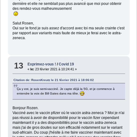
dernière et elle ne semblait pas plus avancé que moi pour obtenir
des rendez-vous malheureusement
Salut Rosen,
Oui sur le fond je suis assez d'accord avec toi ma seule crainte c'est
par rapport aux variants mais faute de mieux je ferai avec le astra-
zeneca.
13
Exprimez-vous !
/
Covid 19
«
le:
23 février 2021 à 10:24:41 »
Citation de: RosenKreutz le 21 février 2021 à 18:06:02
Ça y est, je suis semi-vacciné. Je capte déjà la 5G, et je commence à
entendre la voix de Bill Gates dans ma tête.
Bonjour Rozen.
Vacciné avec le vaccin pfizer où le vaccin astra-zeneca ? Moi je n'ai
pas réussi à avoir de disponibilité pour le vaccin fizer cependant
maintenant il y a des disponibilités pour le vaccin astra-zeneca
mais j'ai de gros doutes sur son efficacité notamment sur le variant
sud-africain. Du coup j'hésite à me faire vacciner maintenant avec