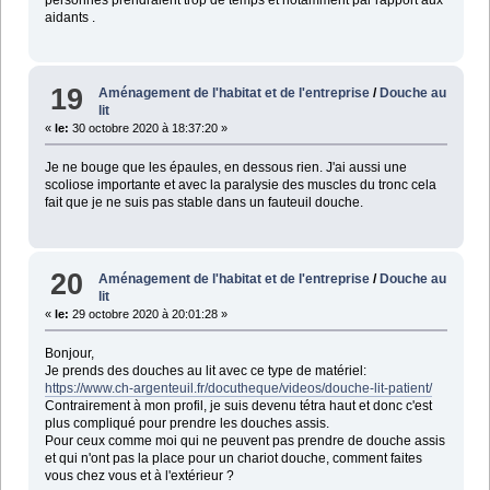
aidants .
19
Aménagement de l'habitat et de l'entreprise
/
Douche au
lit
«
le:
30 octobre 2020 à 18:37:20 »
Je ne bouge que les épaules, en dessous rien. J'ai aussi une
scoliose importante et avec la paralysie des muscles du tronc cela
fait que je ne suis pas stable dans un fauteuil douche.
20
Aménagement de l'habitat et de l'entreprise
/
Douche au
lit
«
le:
29 octobre 2020 à 20:01:28 »
Bonjour,
Je prends des douches au lit avec ce type de matériel:
https://www.ch-argenteuil.fr/docutheque/videos/douche-lit-patient/
Contrairement à mon profil, je suis devenu tétra haut et donc c'est
plus compliqué pour prendre les douches assis.
Pour ceux comme moi qui ne peuvent pas prendre de douche assis
et qui n'ont pas la place pour un chariot douche, comment faites
vous chez vous et à l'extérieur ?