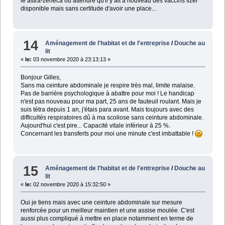
le astra-zeneca ou attendre qu'il y ait à nouveau des vaccins fizer
disponible mais sans certitude d'avoir une place...
14
Aménagement de l'habitat et de l'entreprise
/
Douche au
lit
«
le:
03 novembre 2020 à 23:13:13 »
Bonjour Gilles,
Sans ma ceinture abdominale je respire très mal, limite malaise.
Pas de barrière psychologique à abattre pour moi ! Le handicap
n'est pas nouveau pour ma part, 25 ans de fauteuil roulant. Mais je
suis tétra depuis 1 an, j'étais para avant. Mais toujours avec des
difficultés respiratoires dû à ma scoliose sans ceinture abdominale.
Aujourd'hui c'est pire... Capacité vitale inférieur à 25 %.
Concernant les transferts pour moi une minute c'est imbattable !
15
Aménagement de l'habitat et de l'entreprise
/
Douche au
lit
«
le:
02 novembre 2020 à 15:32:50 »
Oui je tiens mais avec une ceinture abdominale sur mesure
renforcée pour un meilleur maintien et une assise moulée. C'est
aussi plus compliqué à mettre en place notamment en terme de