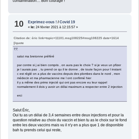
contamination.... Bon courage !
10
Exprimez-vous !
/
Covid 19
«
le:
24 février 2021 à 12:15:57 »
Citation de: éric link=topic=11101.msg108225#msg108225 date=1614
[/quote
salut ma bretonne préféré
par contre si j ai bien compris , on aura pas le choix ? si je veux un pfizer
je l aurais pas , tu prend ce qu il te donne , de toute façon pour l instant
c est réglé on a plus de vaccins depuis des plombes dans le nord , mon
médecin et ma pharmacienne me l ont confirmé hier
il y a même des primo injecté qui ont pas encore eu leur rappel
normalement il dois y avoir un délai maximum a respecter entre 2 injection
erci
Salut Éric,
Oui tu as un délai de 3,4 semaines entre deux injections et pour la
question relative au choix du vaccin et bien tu as le choix sur le fond
entre les deux vaccins mais vu il n'y en a plus que 1 de disponible
bah tu prends celui qui reste,