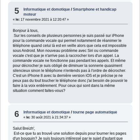
5
Informatique et domotique
/
Smartphone et handicap
moteur
«
le:
17 novembre 2021 à 12:20:47 »
Bonjour à tous,
Sur les conseils de plusieurs personnes je suis passé sur iPhone
pour la commande vocale qui permet notamment de réanimer le
téléphone quand celui là est en veille alors que cela est impossible
sous Android. Mon nouveau problème avec Siri ou commande
vocale c'est que je n'arrive pas à raccrocher lors d'un appel. La
commande vocale ne fonctionne pas pendant les appels. Et même
pour décrocher je suis obligé de diminuer la sonnerie quasiment
silencieux sinon le téléphone n'entends pas à l'ordre de décrocher.
C'est un iPhone 8 avec la dernière version iOS et je précise je ne
peux pas du tout toucher le téléphone donc j'ai besoin de pouvoir le
faire à la voix entièrement. Pour ceux qui sont dans la même
situation comment faites-vous?
6
Informatique et domotique
/
tourne page automatique
«
le:
30 août 2021 à 21:34:37 »
Salut Breizh',
Est-ce que tu as trouvé une solution depuis pour tourner les pages
d'un bouquin? Je suis toujours intéressé par le sujet d'autant que