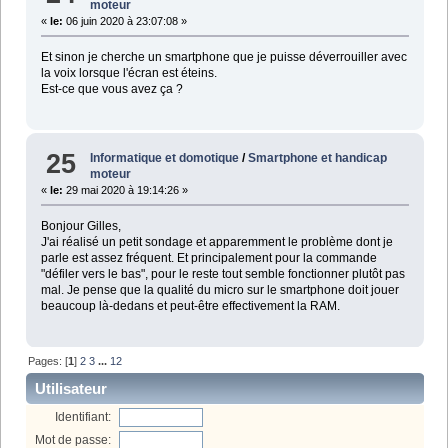
moteur
«
le:
06 juin 2020 à 23:07:08 »
Et sinon je cherche un smartphone que je puisse déverrouiller avec
la voix lorsque l'écran est éteins.
Est-ce que vous avez ça ?
25
Informatique et domotique
/
Smartphone et handicap
moteur
«
le:
29 mai 2020 à 19:14:26 »
Bonjour Gilles,
J'ai réalisé un petit sondage et apparemment le problème dont je
parle est assez fréquent. Et principalement pour la commande
"défiler vers le bas", pour le reste tout semble fonctionner plutôt pas
mal. Je pense que la qualité du micro sur le smartphone doit jouer
beaucoup là-dedans et peut-être effectivement la RAM.
Pages: [
1
]
2
3
...
12
Utilisateur
Identifiant:
Mot de passe: