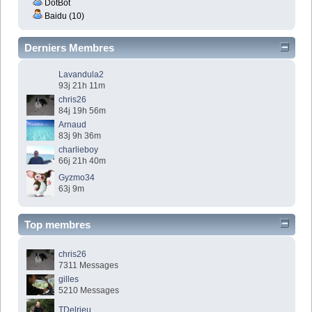
DotBot
Baidu (10)
Derniers Membres
Lavandula2
93j 21h 11m
chris26
84j 19h 56m
Arnaud
83j 9h 36m
charlieboy
66j 21h 40m
Gyzmo34
63j 9m
Top membres
chris26
7311 Messages
gilles
5210 Messages
TDelrieu