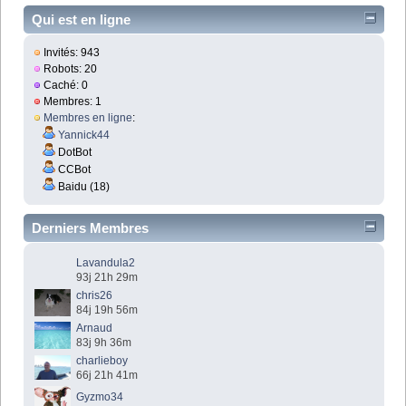
Qui est en ligne
Invités: 943
Robots: 20
Caché: 0
Membres: 1
Membres en ligne
:
Yannick44
DotBot
CCBot
Baidu (18)
Derniers Membres
Lavandula2
93j 21h 29m
chris26
84j 19h 56m
Arnaud
83j 9h 36m
charlieboy
66j 21h 41m
Gyzmo34