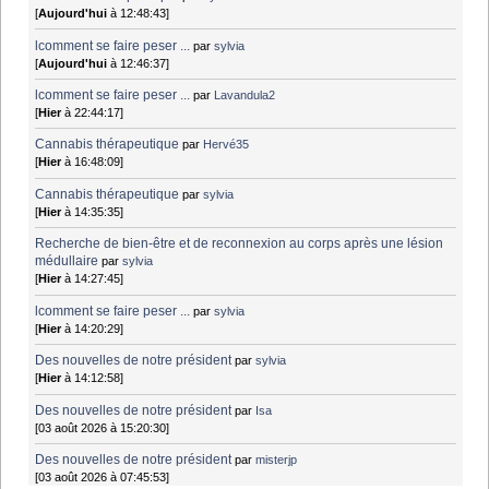
[
Aujourd'hui
à 12:48:43]
lcomment se faire peser ...
par
sylvia
[
Aujourd'hui
à 12:46:37]
lcomment se faire peser ...
par
Lavandula2
[
Hier
à 22:44:17]
Cannabis thérapeutique
par
Hervé35
[
Hier
à 16:48:09]
Cannabis thérapeutique
par
sylvia
[
Hier
à 14:35:35]
Recherche de bien-être et de reconnexion au corps après une lésion
médullaire
par
sylvia
[
Hier
à 14:27:45]
lcomment se faire peser ...
par
sylvia
[
Hier
à 14:20:29]
Des nouvelles de notre président
par
sylvia
[
Hier
à 14:12:58]
Des nouvelles de notre président
par
Isa
[03 août 2026 à 15:20:30]
Des nouvelles de notre président
par
misterjp
[03 août 2026 à 07:45:53]