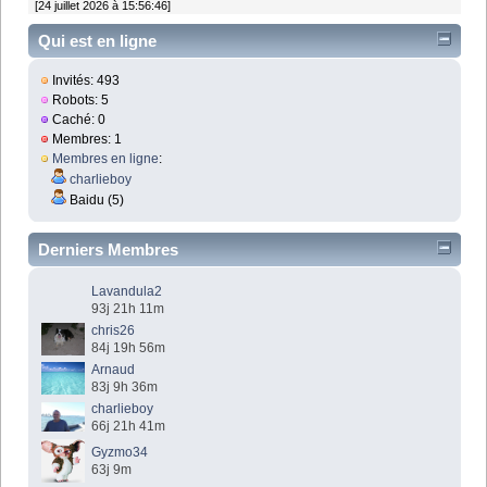
[24 juillet 2026 à 15:56:46]
Qui est en ligne
Invités: 493
Robots: 5
Caché: 0
Membres: 1
Membres en ligne
:
charlieboy
Baidu (5)
Derniers Membres
Lavandula2
93j 21h 11m
chris26
84j 19h 56m
Arnaud
83j 9h 36m
charlieboy
66j 21h 41m
Gyzmo34
63j 9m