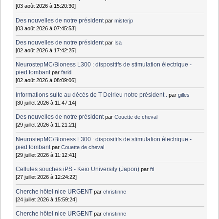
[03 août 2026 à 15:20:30]
Des nouvelles de notre président
par
misterjp
[03 août 2026 à 07:45:53]
Des nouvelles de notre président
par
Isa
[02 août 2026 à 17:42:25]
NeurostepMC/Bioness L300 : dispositifs de stimulation électrique -
pied tombant
par
farid
[02 août 2026 à 08:09:06]
Informations suite au décès de T Delrieu notre président .
par
gilles
[30 juillet 2026 à 11:47:14]
Des nouvelles de notre président
par
Couette de cheval
[29 juillet 2026 à 11:21:21]
NeurostepMC/Bioness L300 : dispositifs de stimulation électrique -
pied tombant
par
Couette de cheval
[29 juillet 2026 à 11:12:41]
Cellules souches iPS - Keio University (Japon)
par
fti
[27 juillet 2026 à 12:24:22]
Cherche hôtel nice URGENT
par
christinne
[24 juillet 2026 à 15:59:24]
Cherche hôtel nice URGENT
par
christinne