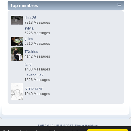
Top membres
chris26
7313 Messages
sylvia
5226 Messages
gilles
5210 Messages
TDelrieu
4142 Messages
farid
1408 Messages
Lavandula2
1326 Messages
STEPHANE
1040 Messages
SMF 2.0.19
|
SMF © 2017
,
Simple Machines
Simple Audio Video Embedder