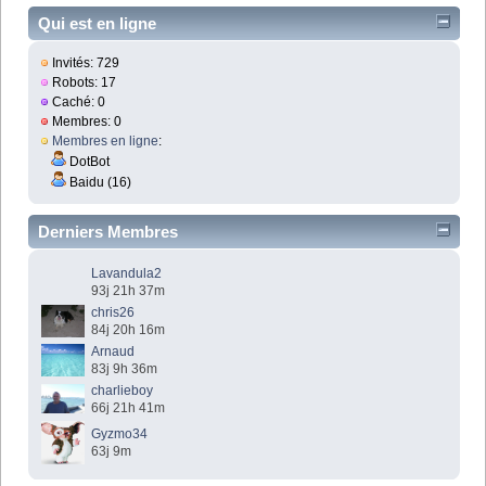
Qui est en ligne
Invités: 729
Robots: 17
Caché: 0
Membres: 0
Membres en ligne
:
DotBot
Baidu (16)
Derniers Membres
Lavandula2
93j 21h 37m
chris26
84j 20h 16m
Arnaud
83j 9h 36m
charlieboy
66j 21h 41m
Gyzmo34
63j 9m