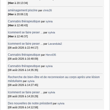
[
Hier
à 20:13:34]
aménagement piscine
par
chris26
[
Hier
à 20:06:13]
Cannabis thérapeutique
par
sylvia
[
Hier
à 12:48:43]
lcomment se faire peser ...
par
sylvia
[
Hier
à 12:46:37]
lcomment se faire peser ...
par
Lavandula2
[08 août 2026 à 22:44:17]
Cannabis thérapeutique
par
Hervé35
[08 août 2026 à 16:48:09]
Cannabis thérapeutique
par
sylvia
[08 août 2026 à 14:35:35]
Recherche de bien-être et de reconnexion au corps après une lésion
médullaire
par
sylvia
[08 août 2026 à 14:27:45]
lcomment se faire peser ...
par
sylvia
[08 août 2026 à 14:20:29]
Des nouvelles de notre président
par
sylvia
[08 août 2026 à 14:12:58]