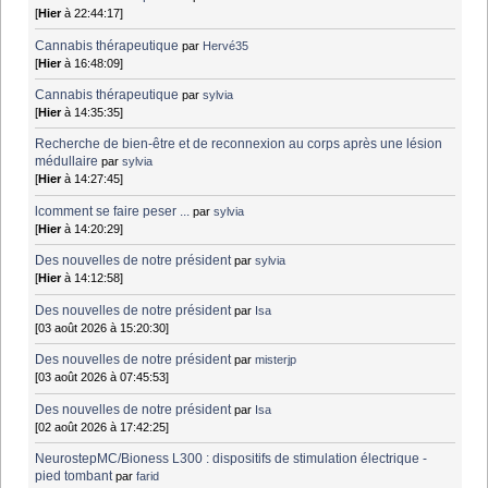
[
Hier
à 22:44:17]
Cannabis thérapeutique
par
Hervé35
[
Hier
à 16:48:09]
Cannabis thérapeutique
par
sylvia
[
Hier
à 14:35:35]
Recherche de bien-être et de reconnexion au corps après une lésion
médullaire
par
sylvia
[
Hier
à 14:27:45]
lcomment se faire peser ...
par
sylvia
[
Hier
à 14:20:29]
Des nouvelles de notre président
par
sylvia
[
Hier
à 14:12:58]
Des nouvelles de notre président
par
Isa
[03 août 2026 à 15:20:30]
Des nouvelles de notre président
par
misterjp
[03 août 2026 à 07:45:53]
Des nouvelles de notre président
par
Isa
[02 août 2026 à 17:42:25]
NeurostepMC/Bioness L300 : dispositifs de stimulation électrique -
pied tombant
par
farid