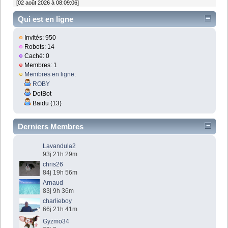
[02 août 2026 à 08:09:06]
Qui est en ligne
Invités: 950
Robots: 14
Caché: 0
Membres: 1
Membres en ligne
:
ROBY
DotBot
Baidu (13)
Derniers Membres
Lavandula2
93j 21h 29m
chris26
84j 19h 56m
Arnaud
83j 9h 36m
charlieboy
66j 21h 41m
Gyzmo34