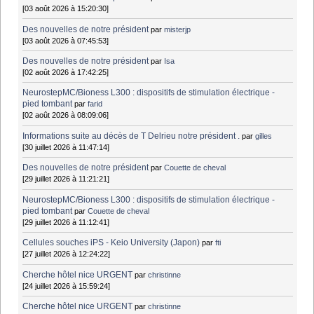
[03 août 2026 à 15:20:30]
Des nouvelles de notre président
par
misterjp
[03 août 2026 à 07:45:53]
Des nouvelles de notre président
par
Isa
[02 août 2026 à 17:42:25]
NeurostepMC/Bioness L300 : dispositifs de stimulation électrique -
pied tombant
par
farid
[02 août 2026 à 08:09:06]
Informations suite au décès de T Delrieu notre président .
par
gilles
[30 juillet 2026 à 11:47:14]
Des nouvelles de notre président
par
Couette de cheval
[29 juillet 2026 à 11:21:21]
NeurostepMC/Bioness L300 : dispositifs de stimulation électrique -
pied tombant
par
Couette de cheval
[29 juillet 2026 à 11:12:41]
Cellules souches iPS - Keio University (Japon)
par
fti
[27 juillet 2026 à 12:24:22]
Cherche hôtel nice URGENT
par
christinne
[24 juillet 2026 à 15:59:24]
Cherche hôtel nice URGENT
par
christinne