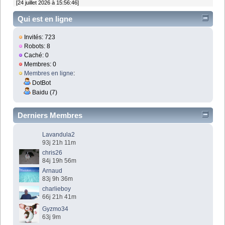
[24 juillet 2026 à 15:56:46]
Qui est en ligne
Invités: 723
Robots: 8
Caché: 0
Membres: 0
Membres en ligne
:
DotBot
Baidu (7)
Derniers Membres
Lavandula2
93j 21h 11m
chris26
84j 19h 56m
Arnaud
83j 9h 36m
charlieboy
66j 21h 41m
Gyzmo34
63j 9m