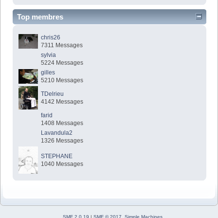
Top membres
chris26
7311 Messages
sylvia
5224 Messages
gilles
5210 Messages
TDelrieu
4142 Messages
farid
1408 Messages
Lavandula2
1326 Messages
STEPHANE
1040 Messages
SMF 2.0.19
|
SMF © 2017
,
Simple Machines