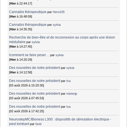
[
Hier
à 22:44:17]
Cannabis thérapeutique
par
Hervé35
[
Hier
à 16:48:09]
Cannabis thérapeutique
par
sylvia
[
Hier
à 14:35:35]
Recherche de bien-être et de reconnexion au corps après une lésion
médullaire
par
sylvia
[
Hier
à 14:27:45]
lcomment se faire peser ...
par
sylvia
[
Hier
à 14:20:29]
Des nouvelles de notre président
par
sylvia
[
Hier
à 14:12:58]
Des nouvelles de notre président
par
Isa
[03 août 2026 à 15:20:30]
Des nouvelles de notre président
par
misterjp
[03 août 2026 à 07:45:53]
Des nouvelles de notre président
par
Isa
[02 août 2026 à 17:42:25]
NeurostepMC/Bioness L300 : dispositifs de stimulation électrique -
pied tombant
par
farid