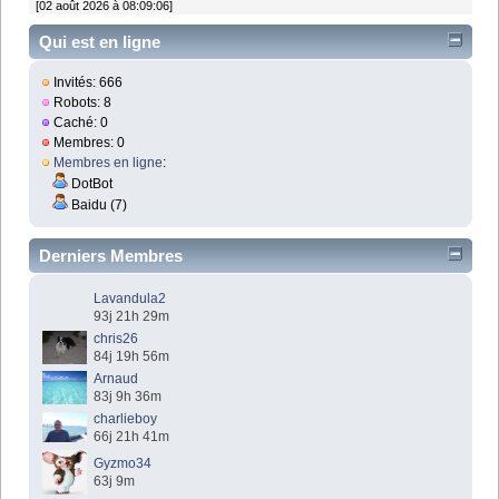
[02 août 2026 à 08:09:06]
Qui est en ligne
Invités: 666
Robots: 8
Caché: 0
Membres: 0
Membres en ligne
:
DotBot
Baidu (7)
Derniers Membres
Lavandula2
93j 21h 29m
chris26
84j 19h 56m
Arnaud
83j 9h 36m
charlieboy
66j 21h 41m
Gyzmo34
63j 9m